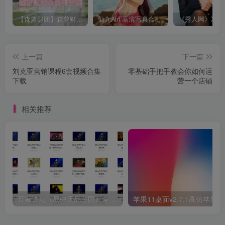
【森萝财团】森萝财团系列福利原版无水印合集下载[与本站内容同步更新]
仙九Airi 高清写真合集[持续更新]
上一篇
下一篇
刘克亚营销课程6套视频合集
零基础手把手教会你如何运
下载
营一个店铺
相关推荐
百家讲坛《易中天品三国》全集视频下载
苹果11桌面v2.7.1高仿苹果