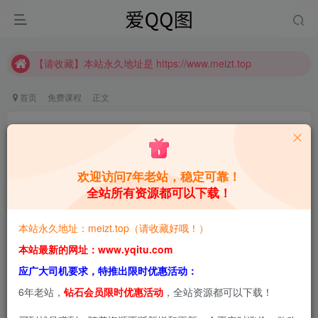
【请收藏】本站永久地址是 https://www.meizt.top
推广计划正式上线啦！可获得高额奖励哦
【请收藏】本站永久地址是 https://www.meizt.top
推广计划正式上线啦！可获得高额奖励哦
首页
免费课程
正文
新手开公司必备知识 让你合规少踩坑
青萌酱
关注
私信
1年前更新
欢迎访问7年老站，稳定可靠！
全站所有资源都可以下载！
0
1.3W+
4W+
本站预览图进行了压缩和水印，原图无压缩，无本站水
本站永久地址：meizt.top（请收藏好哦！）
印。
本站最新的网址：www.yqitu.com
应广大司机要求，特推出限时优惠活动：
本文将给大家介绍新手开公司必备知识 让你合规少踩坑相关
6年老站，
钻石会员限时优惠活动
，全站资源都可以下载！
内容，希望能帮助到大家