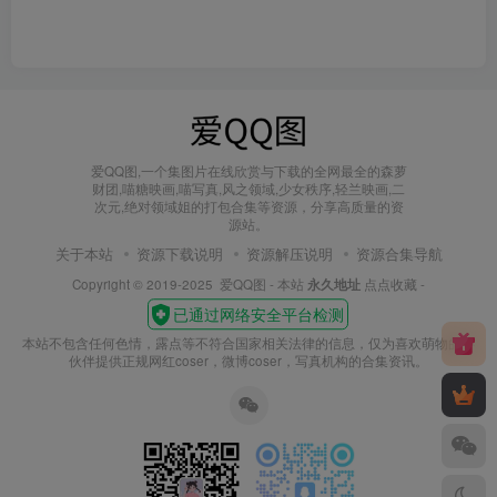
爱QQ图,一个集图片在线欣赏与下载的全网最全的森萝
财团,喵糖映画,喵写真,风之领域,少女秩序,轻兰映画,二
次元,绝对领域姐的打包合集等资源，分享高质量的资
源站。
关于本站
资源下载说明
资源解压说明
资源合集导航
Copyright © 2019-2025
爱QQ图
- 本站
永久地址
点点收藏 -
本站不包含任何色情，露点等不符合国家相关法律的信息，仅为喜欢萌物的小
伙伴提供正规网红coser，微博coser，写真机构的合集资讯。