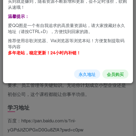
买到就是赚到，随着资源不断新增和更新，会不定时涨价，欲购
从速哦！
温馨提示：
爱QQ图是一个有自我追求的高质量资源站，请大家搜藏好永久
地址（请按CTRL+D），方便找到回家的路。
推荐使用谷歌浏览器、Via浏览器等浏览本站！方便复制提取码
等内容
多年老站，稳定更新！24小时内补链！
这是一门为新手量身打造的公司合规入门课程，旨在帮助你
永久地址
会员购买
少踩法律和制度坑。我们将深入浅出地讲解注册流程、税务
要求、员工管理等关键知识。无论你计划成立小型企业还是
初创公司，这个课程都能让你事半功倍。
学习地址
百度：https://pan.baidu.com/s/1ni-
yGPdJtZOPGxD0Gu8ZfA?pwd=c0pw