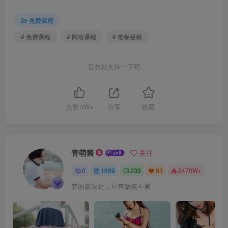
免费课程
# 免费课程
# 网络课程
# 老板秘籍
喜欢就支持一下吧
点赞
4W+
分享
收藏
青萌酱
关注
0
1689
239
83
2470W+
梦的最深处，只有微笑不累