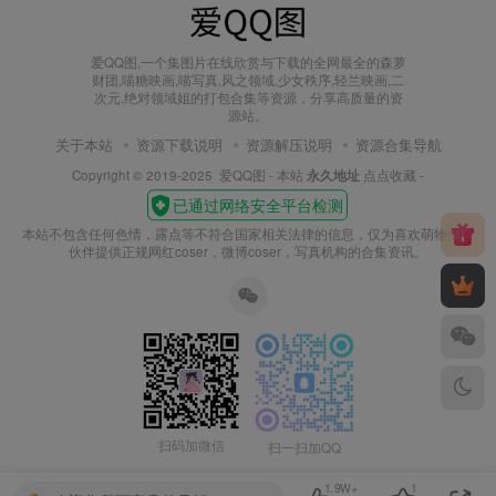
爱QQ图,一个集图片在线欣赏与下载的全网最全的森萝
财团,喵糖映画,喵写真,风之领域,少女秩序,轻兰映画,二
次元,绝对领域姐的打包合集等资源，分享高质量的资
源站。
关于本站
资源下载说明
资源解压说明
资源合集导航
Copyright © 2019-2025
爱QQ图
- 本站
永久地址
点点收藏 -
本站不包含任何色情，露点等不符合国家相关法律的信息，仅为喜欢萌物的小
伙伴提供正规网红coser，微博coser，写真机构的合集资讯。
扫码加微信
扫一扫加QQ
1.9W+
1