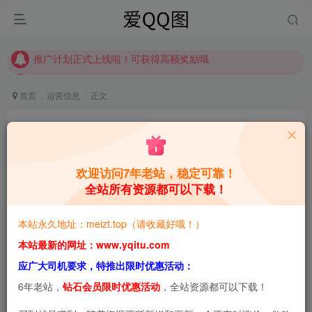
【请收藏】本站永久地址是 https://www.meizt.top
推广计划正式上线啦！可获得高额奖励哦
【请收藏】本站永久地址是 https://www.meizt.top
推广计划正式上线啦！可获得高额奖励哦
首页
运营信息
正文
资源解压说明
青萌酱
关注
私信
8个月前更新
欢迎访问7年老站，稳定可靠！
全站所有资源都可以下载！
2
2.6W+
1.9W+
本站预览图进行了压缩和水印，原图无压缩，无本站水
本站永久地址：meizt.top（请收藏好哦！）
印。
本站最新的网址：www.yqitu.com
应广大司机要求，特推出限时优惠活动：
很多会员在问如何进行有效的解压所下载的资源？今天青萌
6年老站，
钻石会员限时优惠活动
，全站资源都可以下载！
酱专门写了一篇文章，供大家参考。