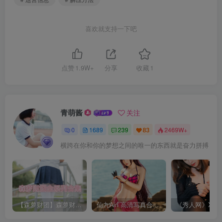
喜欢就支持一下吧
点赞
1.9W+
分享
收藏
1
青萌酱
关注
0
1689
239
83
2469W+
横跨在你和你的梦想之间的唯一的东西就是奋力拼搏
【森萝财团】森萝财团系列福利原版无水印合集下载[与本站内容同步更新]
仙九Airi 高清写真合集[持续更新]