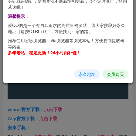
买到就是赚到，随着资源不断新增和更新，会不定时涨价，欲购
请提前在电脑上下载并且安装好解压软件，比如win.rar软
从速哦！
件，7zip软件等等，官方下载地址
温馨提示：
爱QQ图是一个有自我追求的高质量资源站，请大家搜藏好永久
地址（请按CTRL+D），方便找到回家的路。
推荐使用谷歌浏览器、Via浏览器等浏览本站！方便复制提取码
等内容
多年老站，稳定更新！24小时内补链！
永久地址
会员购买
winrar官方下载：
点击下载
7zip官方下载：
点击下载
安卓手机：