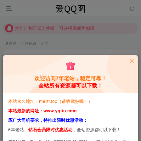
推广计划正式上线啦！可获得高额奖励哦
【请收藏】本站永久地址是 https://www.meizt.top
推广计划正式上线啦！可获得高额奖励哦
首页
运营信息
正文
关于本站会员VIP介绍
青萌酱
关注
私信
2年前更新
欢迎访问7年老站，稳定可靠！
全站所有资源都可以下载！
0
3W+
3.9W+
本站预览图进行了压缩和水印，原图无压缩，无本站水
本站永久地址：meizt.top（请收藏好哦！）
印。
本站最新的网址：www.yqitu.com
应广大司机要求，特推出限时优惠活动：
6年老站，
钻石会员限时优惠活动
，全站资源都可以下载！