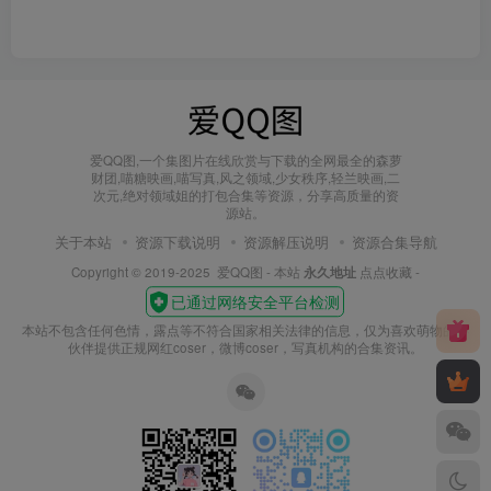
爱QQ图,一个集图片在线欣赏与下载的全网最全的森萝
财团,喵糖映画,喵写真,风之领域,少女秩序,轻兰映画,二
次元,绝对领域姐的打包合集等资源，分享高质量的资
源站。
关于本站
资源下载说明
资源解压说明
资源合集导航
Copyright © 2019-2025
爱QQ图
- 本站
永久地址
点点收藏 -
本站不包含任何色情，露点等不符合国家相关法律的信息，仅为喜欢萌物的小
伙伴提供正规网红coser，微博coser，写真机构的合集资讯。