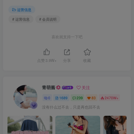
运营信息
# 运营信息
# 会员说明
喜欢就支持一下吧
点赞
3.9W+
分享
收藏
青萌酱
关注
0
1689
239
83
2470W+
没有什么过不去，只是再也回不去