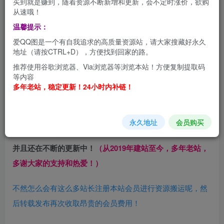
买到就是赚到，随着资源不断新增和更新，会不定时涨价，欲购
从速哦！
温馨提示：
爱QQ图是一个有自我追求的高质量资源站，请大家搜藏好永久
地址（请按CTRL+D），方便找到回家的路。
推荐使用谷歌浏览器、Via浏览器等浏览本站！方便复制提取码
等内容
多年老站，稳定更新！24小时内补链！
本站是全网最最实惠的美图资源欣赏和下载网站，不信可以
永久地址
会员购买
去对比，一次注册永久会员，即可畅享站内所有资源下载，
并且还在不断的更新中！
（从2019年建站至今，多年老站，
多谢大家的支持和热爱！）
不然怎么会有这么多站长注册本站会员进行资源搬运呢，然
后转载发布再次收取昂贵的会员费用！