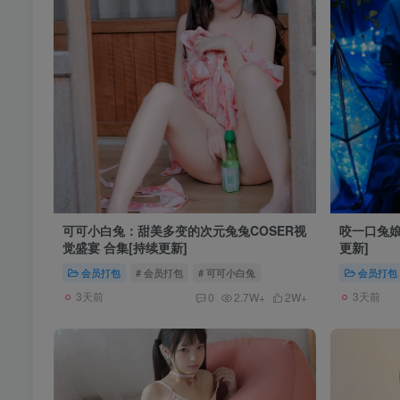
可可小白兔：甜美多变的次元兔兔COSER视
咬一口兔娘
觉盛宴 合集[持续更新]
更新]
会员打包
# 会员打包
# 可可小白兔
会员打包
3天前
3天前
0
2.7W+
2W+