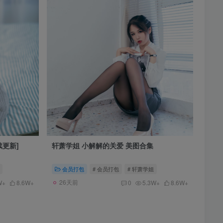
续更新]
轩萧学姐 小解解的关爱 美图合集
会员打包
# 会员打包
# 轩萧学姐
26天前
W+
8.6W+
0
5.3W+
8.6W+