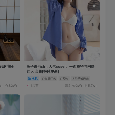
SER演绎
鱼子酱Fish：人气coser、平面模特与网络
红人 合集[持续更新]
名机
# 会员打包
# 私购
# 鱼子酱Fish
3天前
W+
3.2W+
2
2W+
5.2W+