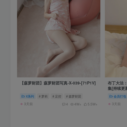
【森萝财团】森萝财团写真-X-039-[71P1V]
布丁大法：
集[持续更
X系列
# 萝莉
# 足控
# 森萝财团
会员打包
3天前
3天前
4
4W+
5.5W+