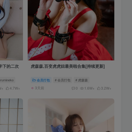
美学下的二次
虎森森,百变虎虎妞最美啦合集[持续更新]
umineko
会员打包
# 会员打包
# 虎森森
3天前
W+
4.7W+
0
1.6W+
3.2W+