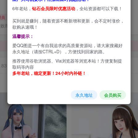
6年老站，
钻石会员限时优惠活动
，全站资源都可以下载！
理员
买到就是赚到，随着资源不断新增和更新，会不定时涨价，
失败而不丧失信心
欲购从速哦！
温馨提示：
爱QQ图是一个有自我追求的高质量资源站，请大家搜藏好
永久地址（请按CTRL+D），方便找到回家的路。
推荐使用谷歌浏览器、Via浏览器等浏览本站！方便复制提
丝
83
取码等内容
多年老站，稳定更新！24小时内补链！
永久地址
会员购买