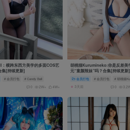
Ball：横跨东西方美学的多面COS艺
胡桃猫Kurumineko:你是反差
合集[持续更新]
元“童颜辣妹”吗？合集[持续更新]
# 会员打包
# Candy Ball
会员打包
# 会员打包
# 胡桃猫Kur
3天前
0
2W+
4W+
0
3.2