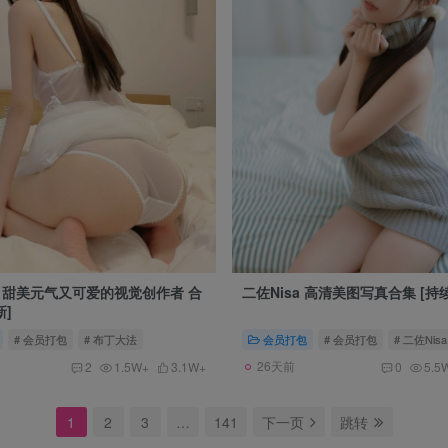
甜美元气又可爱的视觉创作者 合
二佐Nisa 高清美图写真合集 [持
新]
# 会员打包
# 布丁大法
会员打包
# 会员打包
# 二佐Nisa
26天前
2
1.5W+
3.1W+
0
5.5
1
2
3
…
141
下一页
跳转