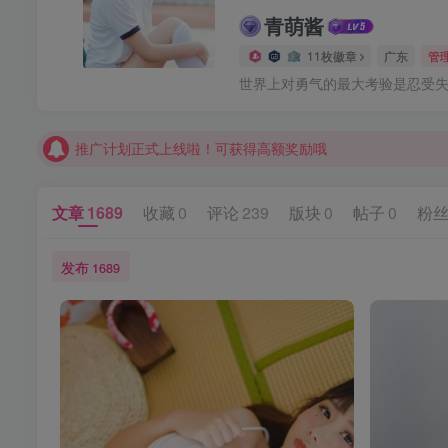
青萌酱
【请收藏】本站永久地址是 https://www.meizt.top
11枚徽章
广东
管
推广计划正式上线啦！可获得高额奖励哦
世界上对勇气的最大考验是忍受
【请收藏】本站永久地址是 https://www.meizt.top
推广计划正式上线啦！可获得高额奖励哦
文章
1689
收藏
0
评论
239
版块
0
帖子
0
粉
发布
1689