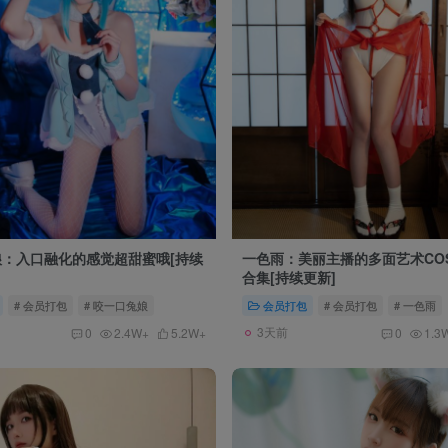
：入口融化的感觉超甜蜜哦[持续
一色雨：美丽主播的多面艺术CO
合集[持续更新]
# 会员打包
# 咬一口兔娘
会员打包
# 会员打包
# 一色雨
3天前
0
2.4W+
5.2W+
0
1.3