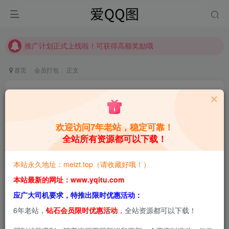
推广计划正式上线啦！可获得高额奖励哦
【请收藏】本站永久地址是 https://www.meizt.top
推广计划正式上线啦！可获得高额奖励哦
首页
会员打包
正文
纸悦Etsu_ko：细节与风格并重的Cosplay艺术 合
集[持续更新]
欢迎访问7年老站，稳定可靠！
青萌酱
关注
私信
28天前更新
全站所有资源都可以下载！
0
2.9W+
4.6W+
本站永久地址：meizt.top（请收藏好哦！）
本站预览图进行了压缩和水印，原图无压缩，无本站水
本站最新的网址：www.yqitu.com
印。
应广大司机要求，特推出限时优惠活动：
6年老站，
钻石会员限时优惠活动
，全站资源都可以下载！
2026-7-11，新增1套，共44套