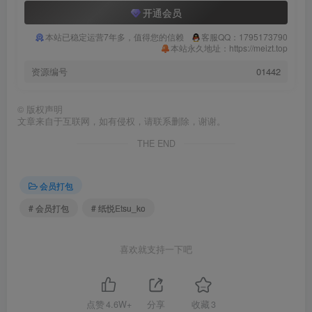
开通会员
本站已稳定运营7年多，值得您的信赖
客服QQ：1795173790
本站永久地址：https://meizt.top
资源编号
01442
©
版权声明
文章来自于互联网，如有侵权，请联系删除，谢谢。
THE END
会员打包
# 会员打包
# 纸悦Etsu_ko
喜欢就支持一下吧
点赞
4.6W+
分享
收藏
3