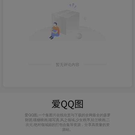
暂无评论内容
爱QQ图,一个集图片在线欣赏与下载的全网最全的森萝
财团,喵糖映画,喵写真,风之领域,少女秩序,轻兰映画,二
次元,绝对领域姐的打包合集等资源，分享高质量的资
源站。