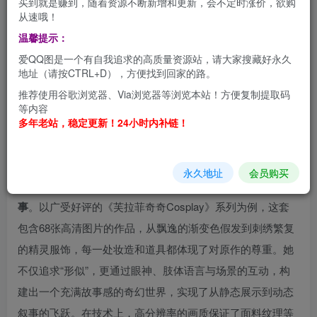
买到就是赚到，随着资源不断新增和更新，会不定时涨价，欲购
从速哦！
温馨提示：
纸悦Etsu_ko是Cosplay领域一位备受关注的人气创作者。她
爱QQ图是一个有自我追求的高质量资源站，请大家搜藏好永久
活跃于微博等社交平台，以对角色深刻的理解和精湛的还原
地址（请按CTRL+D），方便找到回家的路。
能力著称。她的创作范围广泛，尤其擅长驾驭古风与日系两
推荐使用谷歌浏览器、Via浏览器等浏览本站！方便复制提取码
种迥异的风格：在古风作品中，她宛如从历史画卷中走出的
等内容
多年老站，稳定更新！24小时内补链！
佳人；而在日系角色的演绎上，无论是元气少女还是神秘巫
女，她都能通过细腻的表情和灵动的神态精准刻画。
永久地址
会员购买
其作品最突出的特点是
对细节的极致追求与完整的视觉叙
事
。以广受好评的《芙拉菲奇奇Cosplay》系列为例，这套
包含68张高清图片的作品，从飘逸的渐变色假发到刺绣繁复
的精灵服饰，每一处妆造和道具都体现了对原作的尊重。她
不仅追求“形似”，更通过眼神、肢体语言与场景的互动，构
建出一个充满故事感的奇幻世界，实现了从静态展示到动态
叙事的飞跃。在技术上，高分辨率的画质保证了面料纹理等