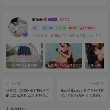
青萌酱
关注
0
1689
239
83
2470W+
做有用的事，说勇敢的话，想美好的事，一生足矣
【森萝财团】森萝财团系列福利原版无水印合集下载[与本站内容同步更新]
仙九Airi 高清写真合集[持续更新]
上一篇
下一篇
妹抖青：COSER百变风格下
Hatori Sama：微胖女神打破
的二次元热爱 合集[持续更
次元壁的绝美瞬间 合集[持续
新]
更新]
相关推荐