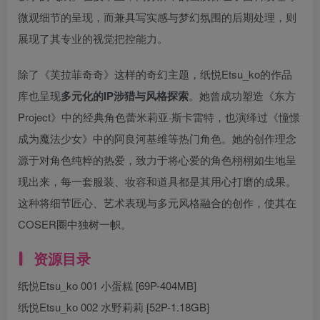
微观细节的呈现，而兼具写实感与梦幻氛围的后期处理，则
展现了其专业的视觉把控能力。
除了《芙拉菲奇奇》这样的奇幻主题，纸悦Etsu_ko的作品
库也呈现
多元化的IP涉猎与风格探索
。她曾成功塑造《东方
Project》中的经典角色蕾米莉亚·斯卡雷特，也演绎过《憧憬
成为魔法少女》中的阿良河基维等热门角色。她的创作理念
源于对角色纯粹的热爱，致力于将心爱的角色栩栩如生地呈
现出来，每一套服装、妆容和道具都是其用心打磨的成果。
这种将细节匠心、艺术表现与多元风格融合的创作，使其在
COSER圈中独树一帜。
资源目录
纸悦Etsu_ko 001 小蛋糕 [69P-404MB]
纸悦Etsu_ko 002 水野莉莉 [52P-1.18GB]