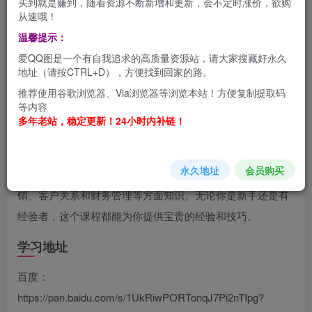
买到就是赚到，随着资源不断新增和更新，会不定时涨价，欲购
从速哦！
温馨提示：
爱QQ图是一个有自我追求的高质量资源站，请大家搜藏好永久
地址（请按CTRL+D），方便找到回家的路。
推荐使用谷歌浏览器、Via浏览器等浏览本站！方便复制提取码
等内容
多年老站，稳定更新！24小时内补链！
欢迎来到初学者店铺经营课程！我们将手把手地教你如何开
永久地址
会员购买
设和运营一家成功的店铺。课程涵盖选址、库存管理、营
销、客户关系和财务管理等方面知识。无论你是新手还是有
经验者，这个课程都能为你提供宝贵的经验和技巧。
学习地址
百度：
https://pan.baidu.com/s/1UkRiwPORTonqJ7Pi2nTIpg?