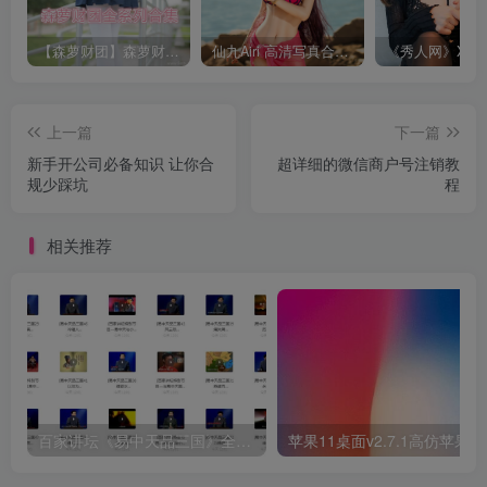
【森萝财团】森萝财团系列福利原版无水印合集下载[与本站内容同步更新]
仙九Airi 高清写真合集[持续更新]
上一篇
下一篇
新手开公司必备知识 让你合
超详细的微信商户号注销教
规少踩坑
程
相关推荐
百家讲坛《易中天品三国》全集视频下载
苹果11桌面v2.7.1高仿苹果