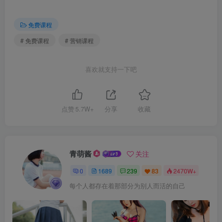
免费课程
# 免费课程
# 营销课程
喜欢就支持一下吧
点赞
5.7W+
分享
收藏
青萌酱
关注
0
1689
239
83
2470W+
每个人都存在着那部分为别人而活的自己