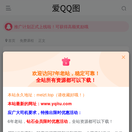
推广计划正式上线啦！可获得高额奖励哦
【请收藏】本站永久地址是 https://www.meizt.top
推广计划正式上线啦！可获得高额奖励哦
首页
免费课程
正文
零基础手把手教会你如何运营一个店铺
青萌酱
关注
私信
1年前更新
欢迎访问7年老站，稳定可靠！
全站所有资源都可以下载！
0
1.5W+
5.7W+
本站预览图进行了压缩和水印，原图无压缩，无本站水
本站永久地址：meizt.top（请收藏好哦！）
印。
本站最新的网址：www.yqitu.com
应广大司机要求，特推出限时优惠活动：
本文将给大家介绍零基础手把手教会你如何运营一个店铺相
6年老站，
钻石会员限时优惠活动
，全站资源都可以下载！
关内容，希望能帮助到大家