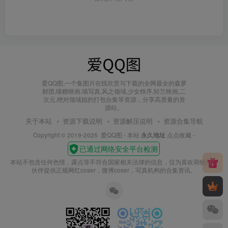
爱QQ图,一个集图片在线欣赏与下载的全网最全的森萝
财团,喵糖映画,喵写真,风之领域,少女秩序,轻兰映画,二
次元,绝对领域姐的打包合集等资源，分享高质量的资
源站。
关于本站
资源下载说明
资源解压说明
资源合集导航
Copyright © 2019-2025
爱QQ图
- 本站
永久地址
点点收藏 -
本站不包含任何色情，露点等不符合国家相关法律的信息，仅为喜欢萌物的小
伙伴提供正规网红coser，微博coser，写真机构的合集资讯。