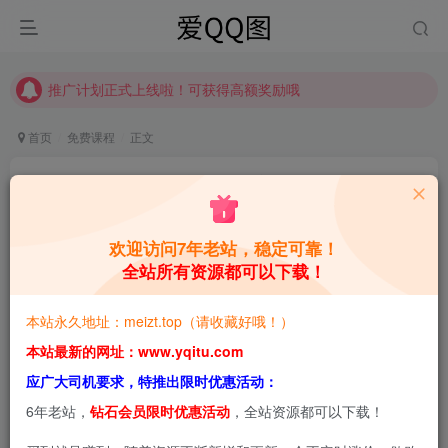
推广计划正式上线啦！可获得高额奖励哦
【请收藏】本站永久地址是 https://www.meizt.top
推广计划正式上线啦！可获得高额奖励哦
首页
免费课程
正文
职场谋略100讲多长心眼少走弯路
青萌酱
关注
私信
1年前更新
欢迎访问7年老站，稳定可靠！
全站所有资源都可以下载！
0
3W+
1.5W+
本站预览图进行了压缩和水印，原图无压缩，无本站水
本站永久地址：meizt.top（请收藏好哦！）
印。
本站最新的网址：www.yqitu.com
应广大司机要求，特推出限时优惠活动：
本文将给大家介绍职场谋略100讲多长心眼少走弯路相关内
6年老站，
钻石会员限时优惠活动
，全站资源都可以下载！
容，希望能帮助到大家