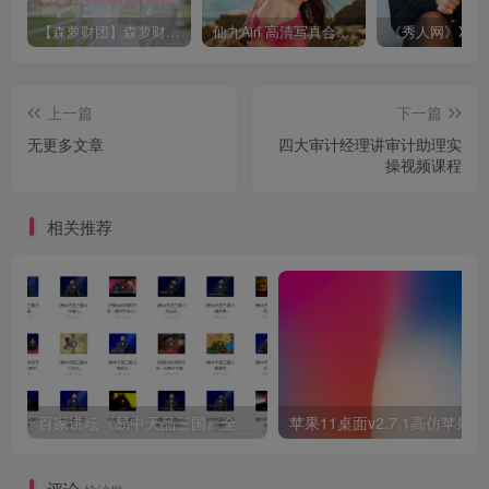
【森萝财团】森萝财团系列福利原版无水印合集下载[与本站内容同步更新]
仙九Airi 高清写真合集[持续更新]
上一篇
下一篇
无更多文章
四大审计经理讲审计助理实
操视频课程
相关推荐
百家讲坛《易中天品三国》全集视频下载
苹果11桌面v2.7.1高仿苹果
评论