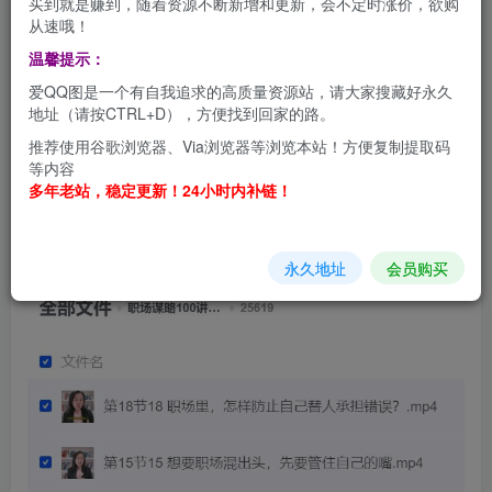
买到就是赚到，随着资源不断新增和更新，会不定时涨价，欲购
职场视频课程
从速哦！
温馨提示：
职场谋略100讲多长心眼少走弯路
爱QQ图是一个有自我追求的高质量资源站，请大家搜藏好永久
地址（请按CTRL+D），方便找到回家的路。
下载地址
推荐使用谷歌浏览器、Via浏览器等浏览本站！方便复制提取码
等内容
https://pan.quark.cn/s/40c9d9130e3a
多年老站，稳定更新！24小时内补链！
永久地址
会员购买