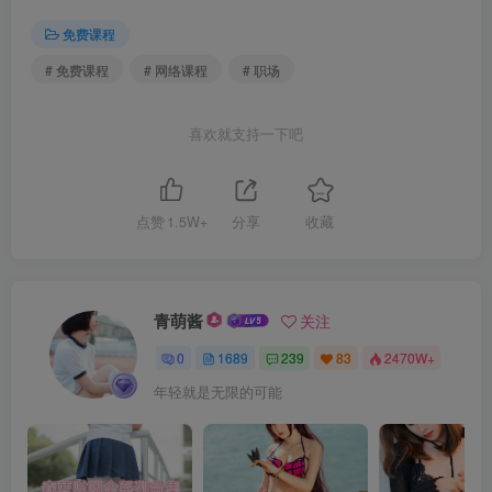
免费课程
# 免费课程
# 网络课程
# 职场
喜欢就支持一下吧
点赞
1.5W+
分享
收藏
青萌酱
关注
0
1689
239
83
2470W+
年轻就是无限的可能