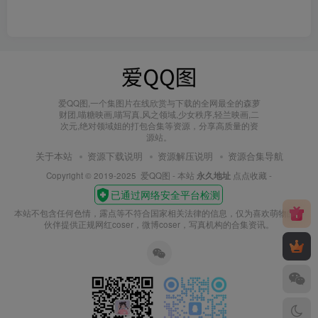
爱QQ图,一个集图片在线欣赏与下载的全网最全的森萝
财团,喵糖映画,喵写真,风之领域,少女秩序,轻兰映画,二
次元,绝对领域姐的打包合集等资源，分享高质量的资
源站。
关于本站
资源下载说明
资源解压说明
资源合集导航
Copyright © 2019-2025
爱QQ图
- 本站
永久地址
点点收藏 -
本站不包含任何色情，露点等不符合国家相关法律的信息，仅为喜欢萌物的小
伙伴提供正规网红coser，微博coser，写真机构的合集资讯。