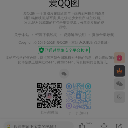
爱QQ图,一个集图片在线欣赏与下载的全网最全的森萝
财团,喵糖映画,喵写真,风之领域,少女秩序,轻兰映画,二
次元,绝对领域姐的打包合集等资源，分享高质量的资
源站。
关于本站
资源下载说明
资源解压说明
资源合集导航
Copyright © 2019-2025
爱QQ图
- 本站
永久地址
点点收藏 -
本站不包含任何色情，露点等不符合国家相关法律的信息，仅为喜欢萌物的小
伙伴提供正规网红coser，微博coser，写真机构的合集资讯。
扫码加微信
扫一扫加QQ
3.5W+
欢迎您留下宝贵的见解！