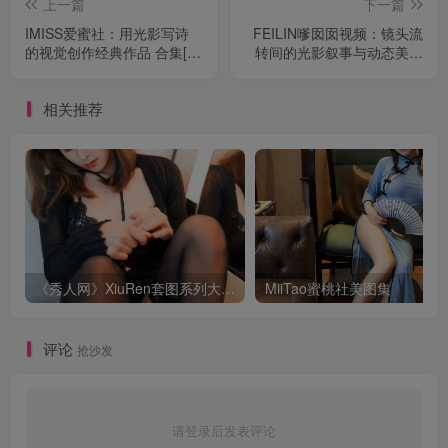
上一篇
下一篇
IMISS爱蜜社：用光影写诗
FEILIN嗲囡囡视频：镜头流
的视觉创作经典作品 合集[持
转间的光影叙事与动态美学
续更新]
经典作品
相关推荐
《秀人网》XiuRen套图系列大合集 经典稀有资源[持续更新]
MiiTao蜜桃社美图集
评论
抢沙发
请登录后发表评论