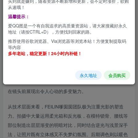
买到就是赚到，随着资源不断新增和更新，会不定时涨价，欲购
特而重要的位置。“嗲”在上海方言里本就是女性温柔娇媚的
从速哦！
代名词，而“囡囡”则是对女孩的亲昵爱称，这个名字本身就
温馨提示：
完美概括了这个品牌的审美内核——将甜美的少女气息与专
爱QQ图是一个有自我追求的高质量资源站，请大家搜藏好永久
业的影像艺术融为一体。
地址（请按CTRL+D），方便找到回家的路。
推荐使用谷歌浏览器、Via浏览器等浏览本站！方便复制提取码
目前FEILIN嗲囡囡系列已推出多达505期写真作品，累计资
等内容
多年老站，稳定更新！24小时内补链！
源容量高达244GB，从日常居家、户外野拍到专业棚拍，涵
盖了数十种不同的造型风格与主题。无论是清纯可爱的邻家
女孩，还是略带妩媚的小女人形象，每一期作品都将甜美与
永久地址
会员购买
性感巧妙融合，嗲囡囡标志性的娇俏表情和灵动眼神，更是
在镜头前展现出令人心动的多变魅力
。
从技术层面来看，FEILIN嗲囡囡团队极为注重光影的塑造
力。拍摄中大量运用柔光箱和反光板，在模特锁骨、腰线等
部位制造出层层渐变的明暗对比，同时结合逆光与浅景深手
法，让照片既有立体感又不失梦幻氛围
。后期调色则以暖色