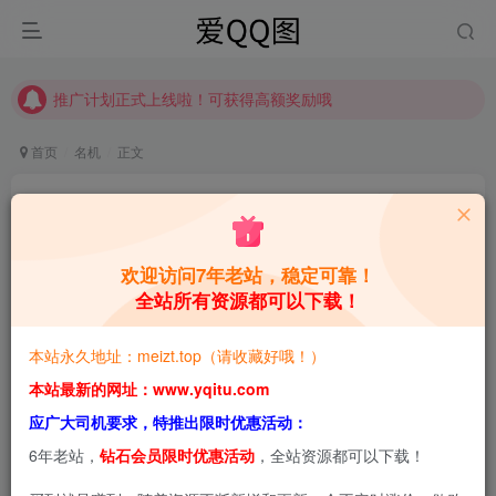
推广计划正式上线啦！可获得高额奖励哦
【请收藏】本站永久地址是 https://www.meizt.top
推广计划正式上线啦！可获得高额奖励哦
首页
名机
正文
FEILIN嗲囡囡：娇俏少女与光影艺术的完美碰撞
合集[持续更新]
欢迎访问7年老站，稳定可靠！
青萌酱
关注
私信
3个月前更新
全站所有资源都可以下载！
0
2W+
3.5W+
本站永久地址：meizt.top（请收藏好哦！）
本站预览图进行了压缩和水印，原图无压缩，无本站水
本站最新的网址：www.yqitu.com
印。
应广大司机要求，特推出限时优惠活动：
6年老站，
钻石会员限时优惠活动
，全站资源都可以下载！
在当下国内人像写真领域，“嗲囡囡”这个品牌始终占据着独