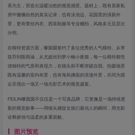
系为主，营造出温暖治愈的视觉感受。题材上，既有居家私
房中慵懒自然的真实记录，也有泳池边、花园里的清新外
景，更有蕾丝内衣、西装制服等专业棚拍，风格多元且层次
分明。
在模特资源方面，嗲囡囡签约了多位优秀的人气模特。从李
筱乔到陈雨涵，从尤妮丝到梦小楠小夜猫，每一位模特都凭
借独特的气质和表现力，在镜头前不断突破自我。拍摄场景
既有温馨的室内布景，也有海风拂面的浪漫外景，共同为观
众呈现出一场又一场光影艺术的视觉盛宴
。
FEILIN嗲囡囡不仅仅是一个写真品牌，它更像是一场持续更
新的视觉叙事——用镜头捕捉女孩们最动人的瞬间，用光影
诠释娇俏与温柔的多重面貌。
图片预览