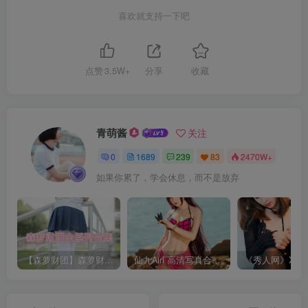
喜欢就支持一下吧
点赞
3.5W+
分享
收藏
青萌酱
关注
0
1689
239
83
2470W+
如果你累了，学会休息，而不是放弃
【森萝财团】森萝财团系列福利原版无水印合集下载[与本站内容同步更新]
仙九Airi 高清写真合集[持续更新]