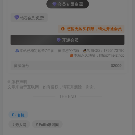
会员专属资源
免费
钻石会员
您暂无购买权限，请先开通会员
开通会员
本站已稳定运营7年多，值得您的信赖
客服QQ：1795173790
本站永久地址：https://meizt.top
资源编号
02009
©
版权声明
文章来自于互联网，如有侵权，请联系删除，谢谢。
THE END
名机
# 秀人网
# Feilin嗲囡囡