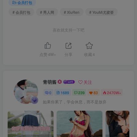
会员打包
# 会员打包
# 秀人网
# XiuRen
# YouMi尤蜜荟
喜欢就支持一下吧
点赞
4W+
分享
收藏
4
青萌酱
关注
0
1689
239
83
2470W+
如果你累了，学会休息，而不是放弃