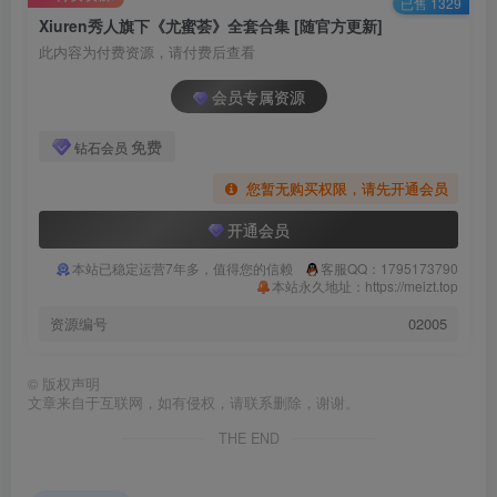
已售 1329
Xiuren秀人旗下《尤蜜荟》全套合集 [随官方更新]
此内容为付费资源，请付费后查看
会员专属资源
免费
钻石会员
您暂无购买权限，请先开通会员
开通会员
本站已稳定运营7年多，值得您的信赖
客服QQ：1795173790
本站永久地址：https://meizt.top
资源编号
02005
©
版权声明
文章来自于互联网，如有侵权，请联系删除，谢谢。
THE END