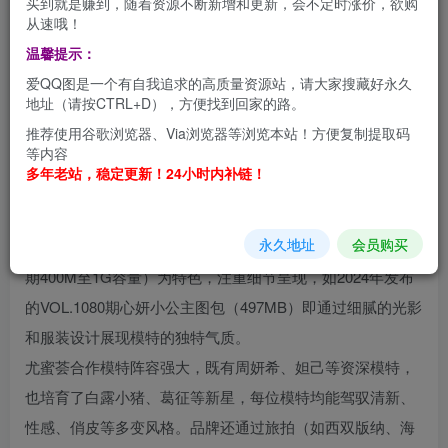
买到就是赚到，随着资源不断新增和更新，会不定时涨价，欲购
从速哦！
温馨提示：
《YOUMI尤蜜荟》是秀人网旗下专注于高端写真摄影的品
爱QQ图是一个有自我追求的高质量资源站，请大家搜藏好永久
牌，成立于中国重庆，后并入秀人网平台，凭借专业的摄影
地址（请按CTRL+D），方便找到回家的路。
技术和多元化的风格在行业内树立了标杆。自2015年入驻秀
推荐使用谷歌浏览器、Via浏览器等浏览本站！方便复制提取码
等内容
人网以来，尤蜜荟持续推出兼具艺术性与视觉冲击力的作
多年老站，稳定更新！24小时内补链！
品，涵盖私房、外景、角色扮演等多种主题，例如2022年模
特允尔的酒店场景写真以红色内衣与丝袜搭配，展现出丰腴
永久地址
会员购买
婀娜的姿态，被封为“上海小杨幂”。其作品以高清原图（单
期400M至1G容量）为特色，注重细节呈现，如2024年发布
的VOL.1080期心妍小公主图包（497MB）即通过细腻的光影
和服装设计展现模特的独特气质。
尤蜜荟合作模特阵容强大，既有周妍希、妲己等资深模特，
也培育了白露小猪、葛征等新星，每位模特均能驾驭清新、
性感、俏皮等多变风格。品牌还通过旅拍（如西双版纳、海