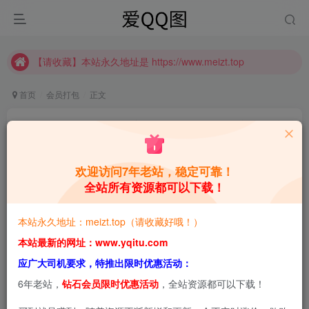
【请收藏】本站永久地址是 https://www.meizt.top
推广计划正式上线啦！可获得高额奖励哦
【请收藏】本站永久地址是 https://www.meizt.top
推广计划正式上线啦！可获得高额奖励哦
首页
会员打包
正文
Xiuren秀人旗下《尤蜜荟》全套合集 [随官方更新]
青萌酱
关注
私信
3个月前更新
欢迎访问7年老站，稳定可靠！
全站所有资源都可以下载！
0
3.2W+
4W+
本站预览图进行了压缩和水印，原图无压缩，无本站水
本站永久地址：meizt.top（请收藏好哦！）
印。
本站最新的网址：www.yqitu.com
应广大司机要求，特推出限时优惠活动：
6年老站，
钻石会员限时优惠活动
，全站资源都可以下载！
2026-04-04，更新3套，共
2016
年至2026年全套合
集001-1204
，总大小272G+ （随官方更新）