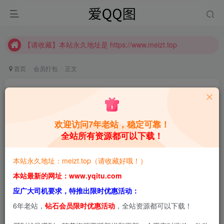
推广计划正式上线啦！可获得高额奖励哦
【请收藏】本站永久地址是 https://www.meizt.top
推广计划正式上线啦！可获得高额奖励哦
首页
会员打包
正文
Pyon：视觉冲击与艺术张力的日系阔爱的Coser
合集[持续更新]
欢迎访问7年老站，稳定可靠！
青萌酱
关注
私信
1年前更新
全站所有资源都可以下载！
0
3.2W+
1.8W+
本站永久地址：meizt.top（请收藏好哦！）
本站预览图进行了压缩和水印，原图无压缩，无本站水
本站最新的网址：www.yqitu.com
印。
应广大司机要求，特推出限时优惠活动：
6年老站，
钻石会员限时优惠活动
，全站资源都可以下载！
Pyon（INS账号@pyon_cos）是活跃于日本及国际社群的知