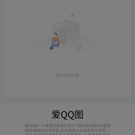
暂无评论内容
爱QQ图,一个集图片在线欣赏与下载的全网最全的森萝
财团,喵糖映画,喵写真,风之领域,少女秩序,轻兰映画,二