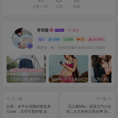
点赞
1.8W+
分享
收藏
青萌酱
关注
0
1689
239
83
2470W+
要坚信，每一天的阳光都不会辜负自己的笑容
【森萝财团】森萝财团系列福利原版无水印合集下载[与本站内容同步更新]
仙九Airi 高清写真合集[持续更新]
上一篇
下一篇
白烨：多平台突围的视觉系
贝儿酱Miki：甜美元气少女
Coser，百变可爱的哦 合集
的二次元角色完美诠释 合集
[持续更新]
[持续更新]