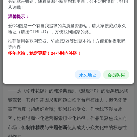
买到就是赚到，随着资源不断新增和更新，会不定时涨价，欲购
名Coser，以其
高精度还原与直球性感风格
在圈内独树一
从速哦！
帜。她的作品题材广泛覆盖热门动漫与游戏IP，如《碧蓝航
温馨提示：
线》《更衣人偶坠入爱夜》等，尤其擅长通过
定制化服装道
爱QQ图是一个有自我追求的高质量资源站，请大家搜藏好永久
具
（如胶衣、蕾丝礼服）和
场景化构图
强化角色张力。代表
地址（请按CTRL+D），方便找到回家的路。
作《赌场女郎》系列中，她以考究的兔女郎制服与赌桌布景
推荐使用谷歌浏览器、Via浏览器等浏览本站！方便复制提取码
等内容
复刻游戏氛围；《湿身JK》《天台》等主题则通过动态光影
多年老站，稳定更新！24小时内补链！
与肢体语言传递强烈的叙事感，展现其对视觉艺术的敏锐把
控。
永久地址
会员购买
Pyon的风格以**“冲击感”** 为核心，兼具唯美与大胆表达
——从《珍珠花嫁》的纯净典雅到《魅魔2.0》的暗黑诱惑均
能驾驭。其创作常因尺度问题面临平台审核压力，但仍凭借
高产写真（超级好看哦）积累核心受众。作为线下漫展常
客，她通过商业化运营探索职业化路径，作品虽聚焦成人向
市场，但
制作精度与主题创新
使其成为小众文化中的标志性
创作者。