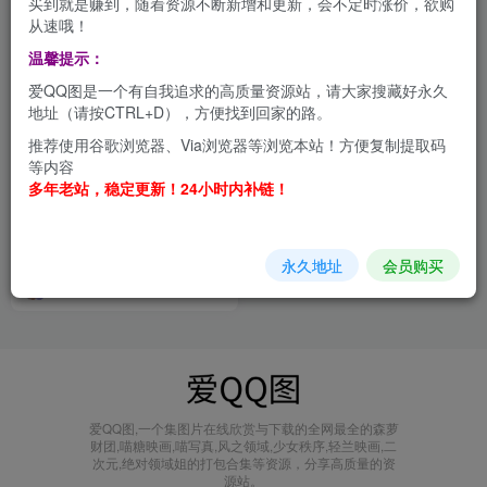
买到就是赚到，随着资源不断新增和更新，会不定时涨价，欲购
从速哦！
温馨提示：
爱QQ图是一个有自我追求的高质量资源站，请大家搜藏好永久
地址（请按CTRL+D），方便找到回家的路。
推荐使用谷歌浏览器、Via浏览器等浏览本站！方便复制提取码
等内容
多年老站，稳定更新！24小时内补链！
Pyon：视觉冲击与艺术张力的
日系阔爱的Coser 合集[持续更
新]
会员打包
永久地址
会员购买
1年前
1.8W+
爱QQ图,一个集图片在线欣赏与下载的全网最全的森萝
财团,喵糖映画,喵写真,风之领域,少女秩序,轻兰映画,二
次元,绝对领域姐的打包合集等资源，分享高质量的资
源站。