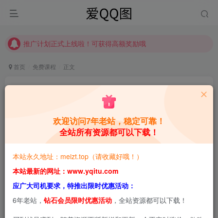
推广计划正式上线啦！可获得高额奖励哦
【请收藏】本站永久地址是 https://www.meizt.top
推广计划正式上线啦！可获得高额奖励哦
首页
免费课程
正文
【完整课程】2021最新从0到1学Web前端
青萌酱
关注
私信
1年前更新
欢迎访问7年老站，稳定可靠！
全站所有资源都可以下载！
0
2.5W+
5.3W+
本站预览图进行了压缩和水印，原图无压缩，无本站水
本站永久地址：meizt.top（请收藏好哦！）
印。
本站最新的网址：www.yqitu.com
应广大司机要求，特推出限时优惠活动：
本文将给大家介绍【完整课程】2021最新从0到1学Web前端
6年老站，
钻石会员限时优惠活动
，全站资源都可以下载！
相关内容，希望能帮助到大家