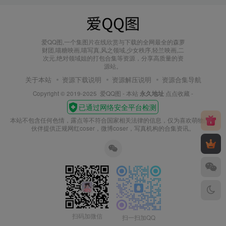
爱QQ图,一个集图片在线欣赏与下载的全网最全的森萝
财团,喵糖映画,喵写真,风之领域,少女秩序,轻兰映画,二
次元,绝对领域姐的打包合集等资源，分享高质量的资
源站。
关于本站
资源下载说明
资源解压说明
资源合集导航
Copyright © 2019-2025
爱QQ图
- 本站
永久地址
点点收藏 -
本站不包含任何色情，露点等不符合国家相关法律的信息，仅为喜欢萌物的小
伙伴提供正规网红coser，微博coser，写真机构的合集资讯。
扫码加微信
扫一扫加QQ