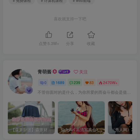
# 免费课程
# 计算机课程
# web前端
喜欢就支持一下吧
点赞
5.3W+
分享
收藏
青萌酱
关注
0
1689
239
83
2470W+
不管你面对的是什么，为你所爱的而奋斗都会是值得的
【森萝财团】森萝财团系列福利原版无水印合集下载[与本站内容同步更新]
仙九Airi 高清写真合集[持续更新]