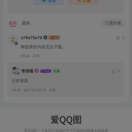
登录
注册
只看作者
最新
最热
a78a78a78
0
网盘里的内容无法下载。
3年前
回复
青萌酱
0
作者
已经更新
3年前
@
a78a78a78
回复
爱QQ图,一个集图片在线欣赏与下载的全网最全的森萝