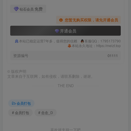
免费
钻石会员
您暂无购买权限，请先开通会员
开通会员
本站已稳定运营7年多，值得您的信赖
客服QQ：1795173790
本站永久地址：https://meizt.top
资源编号
01111
©
版权声明
文章来自于互联网，如有侵权，请联系删除，谢谢。
THE END
会员打包
# 会员打包
# 念念_D
喜欢就支持一下吧