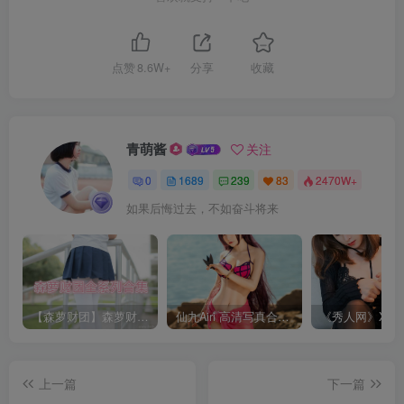
点赞
8.6W+
分享
收藏
青萌酱
关注
0
1689
239
83
2470W+
如果后悔过去，不如奋斗将来
【森萝财团】森萝财团系列福利原版无水印合集下载[与本站内容同步更新]
仙九Airi 高清写真合集[持续更新]
上一篇
下一篇