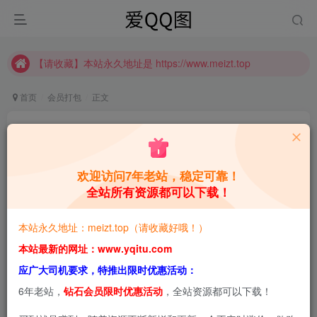
推广计划正式上线啦！可获得高额奖励哦
【请收藏】本站永久地址是 https://www.meizt.top
推广计划正式上线啦！可获得高额奖励哦
首页
会员打包
正文
念念_D 一位可爱的COSER主的写真合集[持续更
新]
欢迎访问7年老站，稳定可靠！
青萌酱
关注
私信
1年前更新
全站所有资源都可以下载！
2
1.3W+
8.6W+
本站永久地址：meizt.top（请收藏好哦！）
本站预览图进行了压缩和水印，原图无压缩，无本站水
本站最新的网址：www.yqitu.com
印。
应广大司机要求，特推出限时优惠活动：
6年老站，
钻石会员限时优惠活动
，全站资源都可以下载！
2025-3-4，新增9套，共18套