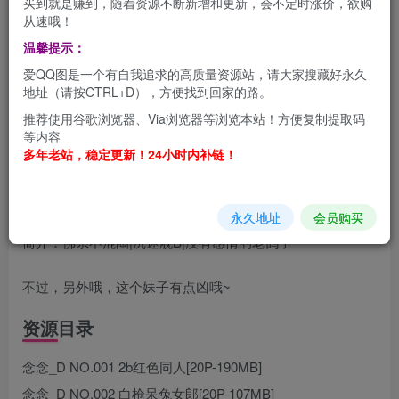
买到就是赚到，随着资源不断新增和更新，会不定时涨价，欲购
从速哦！
温馨提示：
念念_D 一位可爱的COSER主的写真合集，名字中带有念念
爱QQ图是一个有自我追求的高质量资源站，请大家搜藏好永久
的，通常都是比较的阔爱的。
地址（请按CTRL+D），方便找到回家的路。
微博：
@念念_D
推荐使用谷歌浏览器、Via浏览器等浏览本站！方便复制提取码
等内容
所在地：上海 徐汇区
多年老站，稳定更新！24小时内补链！
星座：水瓶座
永久地址
会员购买
简介：佛系不混圈|沉迷舰B|没有感情的老鸽子
不过，另外哦，这个妹子有点凶哦~
资源目录
念念_D NO.001 2b红色同人[20P-190MB]
念念_D NO.002 白枪呆兔女郎[20P-107MB]