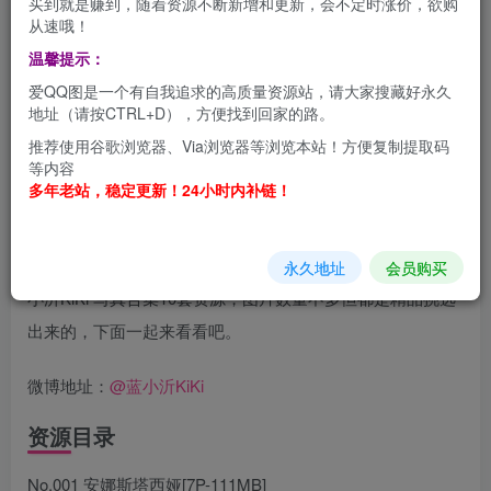
买到就是赚到，随着资源不断新增和更新，会不定时涨价，欲购
从速哦！
温馨提示：
蓝小沂KiKi 蓝色的可爱COSER写真合集[持续更新]
爱QQ图是一个有自我追求的高质量资源站，请大家搜藏好永久
今天为大家带来是的小姐姐@蓝小沂KiKi，微博介绍“一个不
地址（请按CTRL+D），方便找到回家的路。
太优秀的普通人”，非专业coser，应该属于那种业余爱好
推荐使用谷歌浏览器、Via浏览器等浏览本站！方便复制提取码
者，大家都知道一般专业Coser小姐姐的图包容易得到手，
等内容
多年老站，稳定更新！24小时内补链！
毕竟很多小姐姐就靠图包赚money啦，相比非职业Coser的
图包作品来说，那就不容易得到了，毕竟属于业余爱好，
Coser只是为了好玩，留个纪念了！下面为大家分享是的蓝
永久地址
会员购买
小沂KiKi 写真合集10套资源，图片数量不多但都是精品挑选
出来的，下面一起来看看吧。
微博地址：
@蓝小沂KiKi
资源目录
No.001 安娜斯塔西娅[7P-111MB]