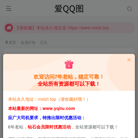
【请收藏】本站永久地址是 https://www.meizt.top
推广计划正式上线啦！可获得高额奖励哦
【请收藏】本站永久地址是 https://www.meizt.top
推广计划正式上线啦！可获得高额奖励哦
首页
会员打包
正文
蓝小沂KiKi 蓝色的可爱COSER写真合集[持续更
新]
欢迎访问7年老站，稳定可靠！
青萌酱
关注
私信
1年前更新
全站所有资源都可以下载！
0
7.3W+
8.6W+
本站永久地址：meizt.top（请收藏好哦！）
本站预览图进行了压缩和水印，原图无压缩，无本站水
本站最新的网址：www.yqitu.com
印。
应广大司机要求，特推出限时优惠活动：
6年老站，
钻石会员限时优惠活动
，全站资源都可以下载！
2025-5-14，新增2套，共11套