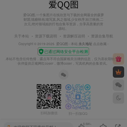
爱QQ图,一个集图片在线欣赏与下载的全网最全的森萝
财团,喵糖映画,喵写真,风之领域,少女秩序,轻兰映画,二
次元,绝对领域姐的打包合集等资源，分享高质量的资
源站。
关于本站
资源下载说明
资源解压说明
资源合集导航
Copyright © 2019-2025
爱QQ图
- 本站
永久地址
点点收藏 -
本站不包含任何色情，露点等不符合国家相关法律的信息，仅为喜欢萌物的小
伙伴提供正规网红coser，微博coser，写真机构的合集资讯。
扫码加微信
扫一扫加QQ
8.6W+
欢迎您留下宝贵的见解！