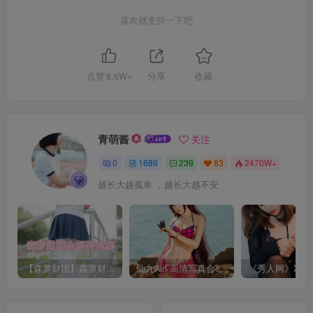
喜欢就支持一下吧
点赞
8.6W+
分享
收藏
青萌酱
关注
0
1689
239
83
2470W+
越长大越孤单 ，越长大越不安
【森萝财团】森萝财团系列福利原版无水印合集下载[与本站内容同步更新]
仙九Airi 高清写真合集[持续更新]