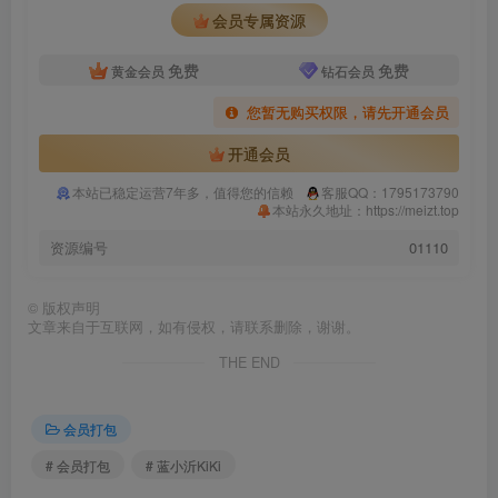
会员专属资源
免费
免费
黄金会员
钻石会员
您暂无购买权限，请先开通会员
开通会员
本站已稳定运营7年多，值得您的信赖
客服QQ：1795173790
本站永久地址：https://meizt.top
资源编号
01110
©
版权声明
文章来自于互联网，如有侵权，请联系删除，谢谢。
THE END
会员打包
# 会员打包
# 蓝小沂KiKi