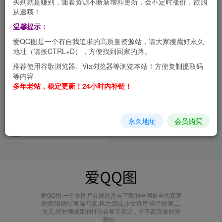
买到就是赚到，随着资源不断新增和更新，会不定时涨价，欲购
从速哦！
温馨提示：
爱QQ图是一个有自我追求的高质量资源站，请大家搜藏好永久
地址（请按CTRL+D），方便找到回家的路。
推荐使用谷歌浏览器、Via浏览器等浏览本站！方便复制提取码
等内容
多年老站，稳定更新！24小时内补链！
前野太太：从游戏角色到现
实，她总是这么惊艳 合集[持
续更新]
会员打包
永久地址
会员购买
27天前
4W+
爱QQ图,一个集图片在线欣赏与下载的全网最全的森萝
财团,喵糖映画,喵写真,风之领域,少女秩序,轻兰映画,二
次元,绝对领域姐的打包合集等资源，分享高质量的资
源站。