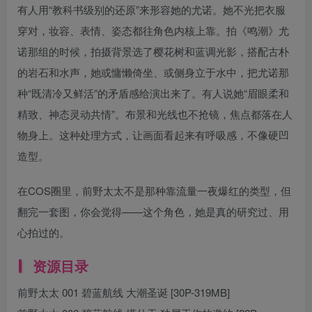
有人用“教科书级别的还原”来形容她的尤诺。她不光把衣服
穿对，妆容、表情、姿态都往角色内核上靠。拍《鸣潮》尤
诺那组的时候，拍摄背景选了樱花树和蓝调光影，搭配古朴
的岩石和水声，她或慵懒倚坐、或侧身立于水中，把尤诺那
种“既清冷又鲜活”的矛盾感给演出来了。有人说她“眉眼柔和
精致、神态灵动共情”。布景和光线也不抢镜，焦点都落在人
物身上。这种处理方式，让画面看起来有呼吸感，不像硬凹
造型。
在COS圈里，前野太太不是那种靠流量一夜爆红的类型，但
翻完一套图，你会觉得——这个角色，她是真的研究过、用
心拍过的。
资源目录
前野太太 001 碧蓝航线 大潮圣诞 [30P-319MB]