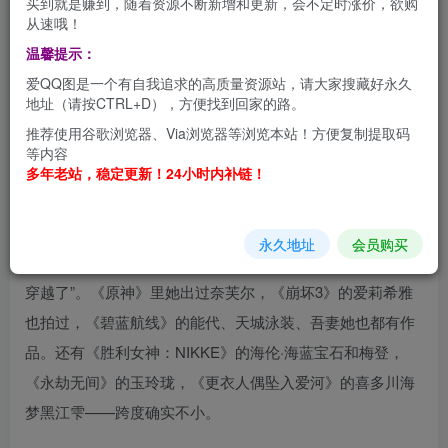
买到就是赚到，随着资源不断新增和更新，会不定时涨价，欲购
从速哦！
温馨提示：
前野太太，国内一位挺特别的Coser
。你可以在B站、抖音和
爱QQ图是一个有自我追求的高质量资源站，请大家搜藏好永久
微博上找到她，她不止做Coser，还涉及舞台剧和模特相关
地址（请按CTRL+D），方便找到回家的路。
的工作
。除了“前野太太”，她也被叫做“千猫猫”或“cn小千”
。
推荐使用谷歌浏览器、Via浏览器等浏览本站！方便复制提取码
等内容
前野太太最拿手的是游戏角色的还原
。她出的图，服化道细
多年老站，稳定更新！24小时内补链！
节处理得比较到位
。比如那套《鸣潮》尤诺的COS，深海蓝
的长发、月桂叶和金色羽翼交织的发饰，连脚背上的声痕细
永久地址
会员购买
节都给还原了。有玩家看完直接说“这不是cos，是尤诺本人
穿越了”。《原神》里她出过奈芙尔，《崩坏3》的爱莉希雅
也拍过，《碧蓝航线》的能代、天城泳装、吾妻她也都有作
品
。还有《胜利女神：NIKKE》的海伦·海蓝宝石和梅登
，
《永劫无间》的玉玲珑，《更衣人偶坠入爱河》的喜多川海
梦黑江雫
——跨度确实不小。