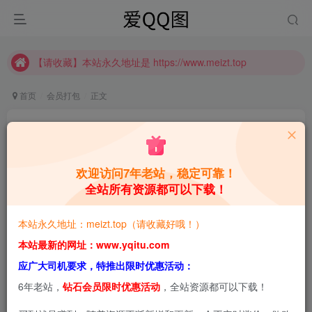
【请收藏】本站永久地址是 https://www.meizt.top
推广计划正式上线啦！可获得高额奖励哦
【请收藏】本站永久地址是 https://www.meizt.top
推广计划正式上线啦！可获得高额奖励哦
首页
会员打包
正文
前野太太：从游戏角色到现实，她总是这么惊艳
合集[持续更新]
欢迎访问7年老站，稳定可靠！
青萌酱
关注
私信
26天前更新
全站所有资源都可以下载！
0
3W+
4W+
本站永久地址：meizt.top（请收藏好哦！）
本站预览图进行了压缩和水印，原图无压缩，无本站水
本站最新的网址：www.yqitu.com
印。
应广大司机要求，特推出限时优惠活动：
6年老站，
钻石会员限时优惠活动
，全站资源都可以下载！
2026-7-11，新增1套，共11套