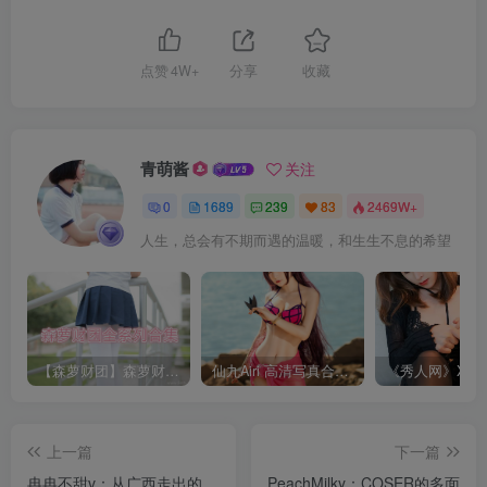
点赞
4W+
分享
收藏
青萌酱
关注
0
1689
239
83
2469W+
人生，总会有不期而遇的温暖，和生生不息的希望
【森萝财团】森萝财团系列福利原版无水印合集下载[与本站内容同步更新]
仙九Airi 高清写真合集[持续更新]
上一篇
下一篇
冉冉不甜v：从广西走出的
PeachMilky：COSER的多面