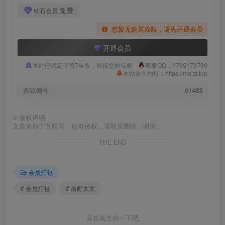
免费
钻石会员
您暂无购买权限，请先开通会员
开通会员
本站已稳定运营7年多，值得您的信赖
客服QQ：1795173790
本站永久地址：https://meizt.top
资源编号
01483
©
版权声明
文章来自于互联网，如有侵权，请联系删除，谢谢。
THE END
会员打包
# 会员打包
# 前野太太
喜欢就支持一下吧