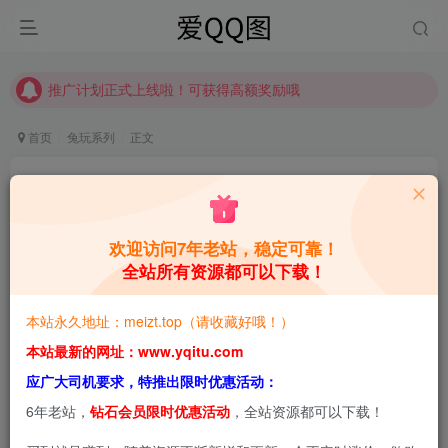
【请收藏】本站永久地址是 https://www.meizt.top
推广计划正式上线啦！可获得高额奖励哦
【请收藏】本站永久地址是 https://www.meizt.top
推广计划正式上线啦！可获得高额奖励哦
首页
兔玩系列
正文
紫色水手服僵尸娘-【53P】
青萌酱
关注
私信
4年前更新
欢迎访问7年老站，稳定可靠！
全站所有资源都可以下载！
0
8777
0
本站预览图进行了压缩和水印，原图无压缩，无本站水
本站永久地址：meizt.top（请收藏好哦！）
印。
本站最新的网址：www.yqitu.com
应广大司机要求，特推出限时优惠活动：
6年老站，
钻石会员限时优惠活动
，全站资源都可以下载！