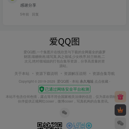
感谢分享
5年前
回复
爱QQ图,一个集图片在线欣赏与下载的全网最全的森萝
财团,喵糖映画,喵写真,风之领域,少女秩序,轻兰映画,二
次元,绝对领域姐的打包合集等资源，分享高质量的资
源站。
关于本站
资源下载说明
资源解压说明
资源合集导航
Copyright © 2019-2025
爱QQ图
- 本站
永久地址
点点收藏 -
本站不包含任何色情，露点等不符合国家相关法律的信息，仅为喜欢萌物的小
伙伴提供正规网红coser，微博coser，写真机构的合集资讯。