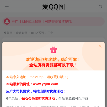
推广计划正式上线啦！可获得高额奖励哦
【请收藏】本站永久地址是 https://www.meizt.top
推广计划正式上线啦！可获得高额奖励哦
首页
森萝财团
BETA系列
正文
【森萝财团】森萝财团写真 – BETA-002 黑丝运动
风 [77P-423MB]
欢迎访问7年老站，稳定可靠！
青萌酱
关注
私信
10个月前更新
全站所有资源都可以下载！
1
2789
4.7W+
本站永久地址：meizt.top（请收藏好哦！）
本站预览图进行了压缩和水印，原图无压缩，无本站水
本站最新的网址：www.yqitu.com
印。
应广大司机要求，特推出限时优惠活动：
6年老站，
钻石会员限时优惠活动
，全站资源都可以下载！