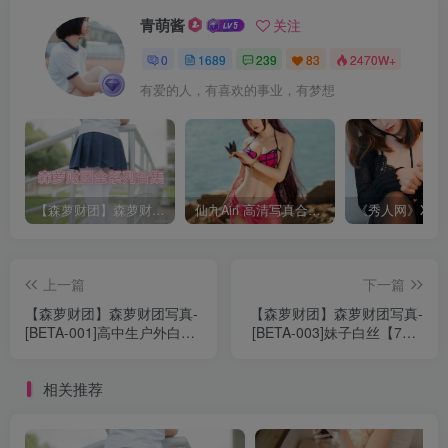
青萌酱
关注
0
1689
239
83
2470W+
有爱的人，有喜欢的事业，有梦想
【森萝财团】森萝财团系列福利原版无水印合集下载[与本站内容同步更新]
仙九Airi 高清写真合集[持续更新]
上一篇
下一篇
【森萝财团】森萝财团写真-
【森萝财团】森萝财团写真-
[BETA-001]高中生户外白丝
[BETA-003]妹子白丝【70P-
系列【91P-518MB】
403MB】
相关推荐