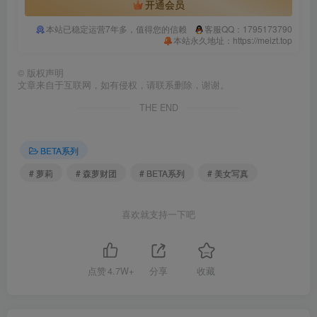
开通会员
本站已稳定运营7年多，值得您的信赖
客服QQ：1795173790
本站永久地址：https://meizt.top
©
版权声明
文章来自于互联网，如有侵权，请联系删除，谢谢。
THE END
BETA系列
# 萝莉
# 森萝财团
# BETA系列
# 美女写真
喜欢就支持一下吧
点赞
4.7W+
分享
收藏