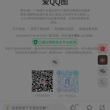
爱QQ图,一个集图片在线欣赏与下载的全网最全的森萝
财团,喵糖映画,喵写真,风之领域,少女秩序,轻兰映画,二
次元,绝对领域姐的打包合集等资源，分享高质量的资
源站。
关于本站
资源下载说明
资源解压说明
资源合集导航
Copyright © 2019-2025
爱QQ图
- 本站
永久地址
点点收藏 -
本站不包含任何色情，露点等不符合国家相关法律的信息，仅为喜欢萌物的小
伙伴提供正规网红coser，微博coser，写真机构的合集资讯。
扫码加微信
扫一扫加QQ
4W+
欢迎您留下宝贵的见解！