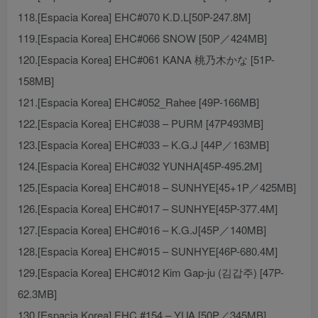
118.[Espacia Korea] EHC#070 K.D.L[50P-247.8M]
119.[Espacia Korea] EHC#066 SNOW [50P／424MB]
120.[Espacia Korea] EHC#061 KANA 桃乃木かな [51P-
158MB]
121.[Espacia Korea] EHC#052_Rahee [49P-166MB]
122.[Espacia Korea] EHC#038 – PURM [47P493MB]
123.[Espacia Korea] EHC#033 – K.G.J [44P／163MB]
124.[Espacia Korea] EHC#032 YUNHA[45P-495.2M]
125.[Espacia Korea] EHC#018 – SUNHYE[45+1P／425MB]
126.[Espacia Korea] EHC#017 – SUNHYE[45P-377.4M]
127.[Espacia Korea] EHC#016 – K.G.J[45P／140MB]
128.[Espacia Korea] EHC#015 – SUNHYE[46P-680.4M]
129.[Espacia Korea] EHC#012 Kim Gap-ju (김갑주) [47P-
62.3MB]
130.[Espacia Korea] EHC #154 – YUA [50P／345MB]