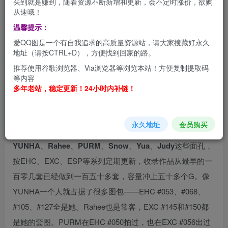
买到就是赚到，随着资源不断新增和更新，会不定时涨价，欲购
Pure Media各占山头，但说句实话——大部分在海外混得风
从速哦！
生水起的韩国厂牌，国内市场本身并不大。
温馨提示：
爱QQ图是一个有自我追求的高质量资源站，请大家搜藏好永久
这种背景下，Espacia Korea算是挺敢想的一个。它不仅没被
地址（请按CTRL+D），方便找到回家的路。
内卷卷死，反倒靠着“韩模出海”的思路，让日本那边的顶流
推荐使用谷歌浏览器、Via浏览器等浏览本站！方便复制提取码
也跑来它的棚里拍东西。比如
Saika（河北彩花）
、
等内容
多年老站，稳定更新！24小时内补链！
KANA（桃乃木香奈）
，还有
PURM
，都是从日本专程赶过
去拍，可见这机构的吸引力确实有点东西。
永久地址
会员购买
Espacia Korea出片的逻辑和别家不太一样。它旗下主力是
YUNHA
、
Rahee
、
PURM
、
Snow
、
Yua
、
Judy
这些面孔，
按EHC、EXC、ESP等系列定期更新，收录作品从最早的一
百零几套已经做到一百五十多套，容量冲上五十多个G。像
YUNHA一个人就占据了很多图包——EHC #053、#068、
#105、#127全是她
。Rahee也是常客，EXC #145和#150都
是她的套图。PURM在EHC #050拍过，也在EXC #056出过