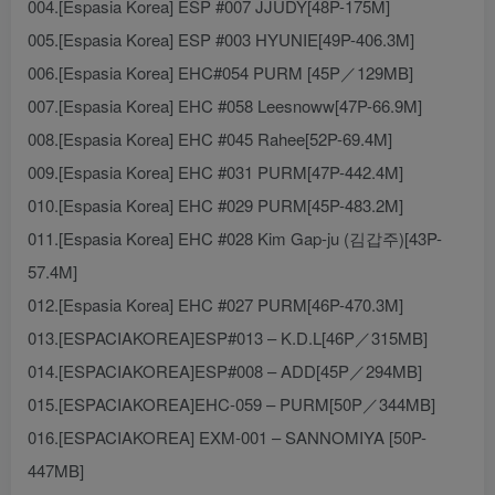
004.[Espasia Korea] ESP #007 JJUDY[48P-175M]
005.[Espasia Korea] ESP #003 HYUNIE[49P-406.3M]
006.[Espasia Korea] EHC#054 PURM [45P／129MB]
007.[Espasia Korea] EHC #058 Leesnoww[47P-66.9M]
008.[Espasia Korea] EHC #045 Rahee[52P-69.4M]
009.[Espasia Korea] EHC #031 PURM[47P-442.4M]
010.[Espasia Korea] EHC #029 PURM[45P-483.2M]
011.[Espasia Korea] EHC #028 Kim Gap-ju (김갑주)[43P-
57.4M]
012.[Espasia Korea] EHC #027 PURM[46P-470.3M]
013.[ESPACIAKOREA]ESP#013 – K.D.L[46P／315MB]
014.[ESPACIAKOREA]ESP#008 – ADD[45P／294MB]
015.[ESPACIAKOREA]EHC-059 – PURM[50P／344MB]
016.[ESPACIAKOREA] EXM-001 – SANNOMIYA [50P-
447MB]