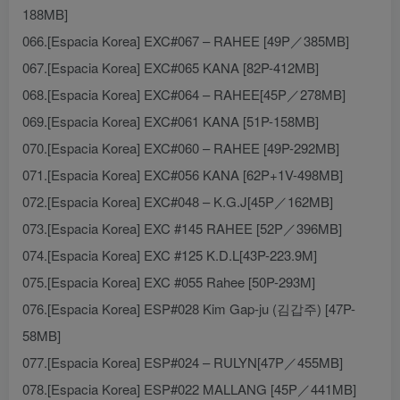
188MB]
066.[Espacia Korea] EXC#067 – RAHEE [49P／385MB]
067.[Espacia Korea] EXC#065 KANA [82P-412MB]
068.[Espacia Korea] EXC#064 – RAHEE[45P／278MB]
069.[Espacia Korea] EXC#061 KANA [51P-158MB]
070.[Espacia Korea] EXC#060 – RAHEE [49P-292MB]
071.[Espacia Korea] EXC#056 KANA [62P+1V-498MB]
072.[Espacia Korea] EXC#048 – K.G.J[45P／162MB]
073.[Espacia Korea] EXC #145 RAHEE [52P／396MB]
074.[Espacia Korea] EXC #125 K.D.L[43P-223.9M]
075.[Espacia Korea] EXC #055 Rahee [50P-293M]
076.[Espacia Korea] ESP#028 Kim Gap-ju (김갑주) [47P-
58MB]
077.[Espacia Korea] ESP#024 – RULYN[47P／455MB]
078.[Espacia Korea] ESP#022 MALLANG [45P／441MB]