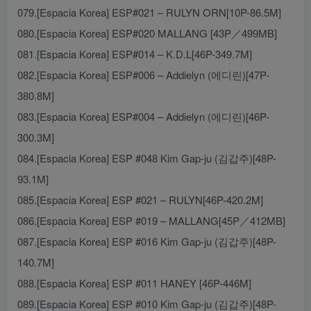
079.[Espacia Korea] ESP#021 – RULYN ORN[10P-86.5M]
080.[Espacia Korea] ESP#020 MALLANG [43P／499MB]
081.[Espacia Korea] ESP#014 – K.D.L[46P-349.7M]
082.[Espacia Korea] ESP#006 – Addielyn (에디린)[47P-
380.8M]
083.[Espacia Korea] ESP#004 – Addielyn (에디린)[46P-
300.3M]
084.[Espacia Korea] ESP #048 Kim Gap-ju (김갑주)[48P-
93.1M]
085.[Espacia Korea] ESP #021 – RULYN[46P-420.2M]
086.[Espacia Korea] ESP #019 – MALLANG[45P／412MB]
087.[Espacia Korea] ESP #016 Kim Gap-ju (김갑주)[48P-
140.7M]
088.[Espacia Korea] ESP #011 HANEY [46P-446M]
089.[Espacia Korea] ESP #010 Kim Gap-ju (김갑주)[48P-