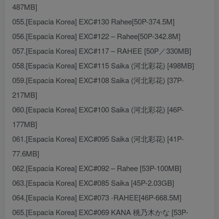
487MB]
055.[Espacia Korea] EXC#130 Rahee[50P-374.5M]
056.[Espacia Korea] EXC#122 – Rahee[50P-342.8M]
057.[Espacia Korea] EXC#117 – RAHEE [50P／330MB]
058.[Espacia Korea] EXC#115 Saika (河北彩花) [498MB]
059.[Espacia Korea] EXC#108 Saika (河北彩花) [37P-
217MB]
060.[Espacia Korea] EXC#100 Saika (河北彩花) [46P-
177MB]
061.[Espacia Korea] EXC#095 Saika (河北彩花) [41P-
77.6MB]
062.[Espacia Korea] EXC#092 – Rahee [53P-100MB]
063.[Espacia Korea] EXC#085 Saika [45P-2.03GB]
064.[Espacia Korea] EXC#073 -RAHEE[46P-668.5M]
065.[Espacia Korea] EXC#069 KANA 桃乃木かな [53P-