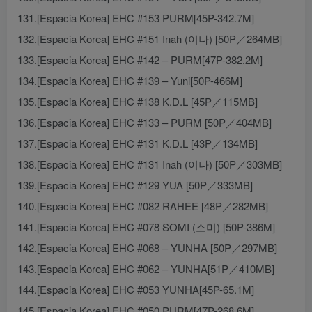
131.[Espacia Korea] EHC #153 PURM[45P-342.7M]
132.[Espacia Korea] EHC #151 Inah (이나) [50P／264MB]
133.[Espacia Korea] EHC #142 – PURM[47P-382.2M]
134.[Espacia Korea] EHC #139 – Yuni[50P-466M]
135.[Espacia Korea] EHC #138 K.D.L [45P／115MB]
136.[Espacia Korea] EHC #133 – PURM [50P／404MB]
137.[Espacia Korea] EHC #131 K.D.L [43P／134MB]
138.[Espacia Korea] EHC #131 Inah (이나) [50P／303MB]
139.[Espacia Korea] EHC #129 YUA [50P／333MB]
140.[Espacia Korea] EHC #082 RAHEE [48P／282MB]
141.[Espacia Korea] EHC #078 SOMI (소미) [50P-386M]
142.[Espacia Korea] EHC #068 – YUNHA [50P／297MB]
143.[Espacia Korea] EHC #062 – YUNHA[51P／410MB]
144.[Espacia Korea] EHC #053 YUNHA[45P-65.1M]
145.[Espacia Korea] EHC #050 PURM[47P-268.6M]