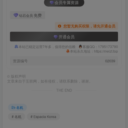
会员专属资源
免费
钻石会员
您暂无购买权限，请先开通会员
开通会员
本站已稳定运营7年多，值得您的信赖
客服QQ：1795173790
本站永久地址：https://meizt.top
资源编号
02039
©
版权声明
文章来自于互联网，如有侵权，请联系删除，谢谢。
THE END
名机
# 名机
# Espacia Korea