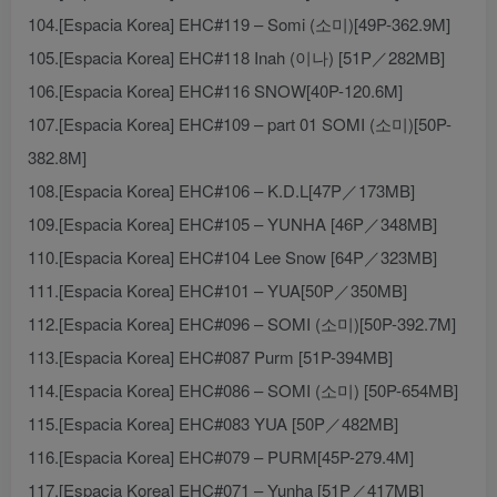
104.[Espacia Korea] EHC#119 – Somi (소미)[49P-362.9M]
105.[Espacia Korea] EHC#118 Inah (이나) [51P／282MB]
106.[Espacia Korea] EHC#116 SNOW[40P-120.6M]
107.[Espacia Korea] EHC#109 – part 01 SOMI (소미)[50P-
382.8M]
108.[Espacia Korea] EHC#106 – K.D.L[47P／173MB]
109.[Espacia Korea] EHC#105 – YUNHA [46P／348MB]
110.[Espacia Korea] EHC#104 Lee Snow [64P／323MB]
111.[Espacia Korea] EHC#101 – YUA[50P／350MB]
112.[Espacia Korea] EHC#096 – SOMI (소미)[50P-392.7M]
113.[Espacia Korea] EHC#087 Purm [51P-394MB]
114.[Espacia Korea] EHC#086 – SOMI (소미) [50P-654MB]
115.[Espacia Korea] EHC#083 YUA [50P／482MB]
116.[Espacia Korea] EHC#079 – PURM[45P-279.4M]
117.[Espacia Korea] EHC#071 – Yunha [51P／417MB]