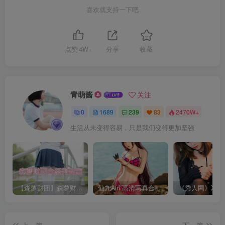
喜欢就支持一下吧
点赞
4W+
分享
收藏
青萌酱
关注
0
1689
239
83
2470W+
生活从未变得容易，只是我们变得更加坚强
【森萝财团】森萝财团系列福利原版无水印合集下载[与本站内容同步更新]
仙九Airi 高清写真合集[持续更新]
上一篇
下一篇