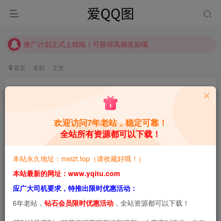
推广计划正式上线啦！可获得高额奖励哦
【请收藏】本站永久地址是 https://www.meizt.top
推广计划正式上线啦！可获得高额奖励哦
首页
名机
正文
Espacia Korea：从韩模到出海野心家，太棒了 合
集[持续更新]
欢迎访问7年老站，稳定可靠！
青萌酱
关注
私信
1个月前更新
全站所有资源都可以下载！
0
2.9W+
4W+
本站永久地址：meizt.top（请收藏好哦！）
本站预览图进行了压缩和水印，原图无压缩，无本站水
本站最新的网址：www.yqitu.com
印。
应广大司机要求，特推出限时优惠活动：
6年老站，
钻石会员限时优惠活动
，全站资源都可以下载！
韩国写真机构这几年真的太卷了。ArtGravia、DJAWA、