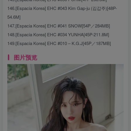
146.[Espacia Korea] EHC #043 Kim Gap-ju (김갑주)[48P-
54.6M]
147.[Espacia Korea] EHC #041 SNOW[54P／284MB]
148.[Espacia Korea] EHC #034 YUNHA[45P-211.8M]
149.[Espacia Korea] EHC #010 – K.G.J[45P／187MB]
图片预览