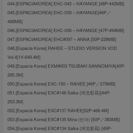
044.[ESPACIAKOREA] EHC-042 – HAYANGE [48P-442MB]
045.[ESPACIAKOREA] EHC-039 – HAYANGE[46P／
486MB]
046.[ESPACIAKOREA] EHC-036 – HAYANGE [47P-494MB]
047.[ESPACIAKOREA] EHC#097 – ANNA [50P-228MB]
048.[Espacia Korea] RAHEE – STUDIO VERSION VOD
Vol.4[1V-649.4M]
049.[Espacia Korea] EXM#003 TSUBAKI SANNOMIYA[40P-
285.3M]
050.[Espacia Korea] EXC-150 – RAHEE [46P／279MB]
051.[Espacia Korea] EXC#146 Saika (河北彩花)[44P-
253.3M]
052.[Espacia Korea] EXC#137 RAHEE[52P-468.4M]
053.[Espacia Korea] EXC#135 Mina (민아) [50P／383MB]
054.[Espacia Korea] EXC#134 Saika (河北彩花) [49P-