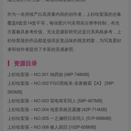
作为一名持续产出高质量内容的创作者，上杉绘梨落的合集
覆盖6套至14套不等，每张图片均采用高分辨率转制，布光
方案极具参考价值
。无论是摄影研究还是日系风格参考，上
杉绘梨落的作品都是值得反复品味的视觉档案，为写真爱好
者和创作者提供了丰富的灵感参照
。
资源目录
上杉绘梨落 – NO.001 纳西妲 [46P-748MB]
上杉绘梨落 – NO.002 FGO黑枪呆-皇家糖霜【A】 [39P-
383MB]
上杉绘梨落 – NO.003 雷电将军同人 [58P-487MB]
上杉绘梨落 – NO.004 地雷系精灵露娜 [42P-714MB]
上杉绘梨落 – NO.005 一之濑明日奈同人 [51P-688MB]
上杉绘梨落 – NO.006 被人跟踪 [102P-658MB]