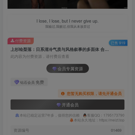
I lose, I lose, but I never give up.
我输过,我败过,但我从未放弃过
付费资源
已售 919
上杉绘梨落：日系清冷气质与风格叙事的多面体 合集[持续更新]
此内容为付费资源，请付费后查看
会员专属资源
免费
钻石会员
您暂无购买权限，请先开通会员
开通会员
本站已稳定运营7年多，值得您的信赖
客服QQ：1795173790
本站永久地址：https://meizt.top
资源编号
01469