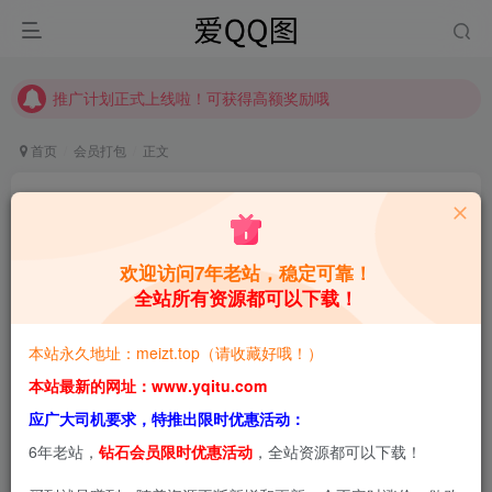
推广计划正式上线啦！可获得高额奖励哦
【请收藏】本站永久地址是 https://www.meizt.top
推广计划正式上线啦！可获得高额奖励哦
首页
会员打包
正文
上杉绘梨落：日系清冷气质与风格叙事的多面体
合集[持续更新]
欢迎访问7年老站，稳定可靠！
青萌酱
关注
私信
2个月前更新
全站所有资源都可以下载！
0
2.9W+
5.2W+
本站永久地址：meizt.top（请收藏好哦！）
本站预览图进行了压缩和水印，原图无压缩，无本站水
本站最新的网址：www.yqitu.com
印。
应广大司机要求，特推出限时优惠活动：
6年老站，
钻石会员限时优惠活动
，全站资源都可以下载！
上杉绘梨落是近年来网络写真领域备受瞩目的创作者，以日