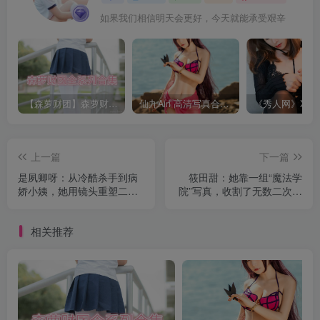
如果我们相信明天会更好，今天就能承受艰辛
【森萝财团】森萝财团系列福利原版无水印合集下载[与本站内容同步更新]
仙九Airi 高清写真合集[持续更新]
上一篇
下一篇
是夙卿呀：从冷酷杀手到病
筱田甜：她靠一组“魔法学
娇小姨，她用镜头重塑二次
院”写真，收割了无数二次元
元灵魂 合集[持续更新]
的心 合集[持续更新]
相关推荐