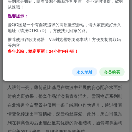
买到就是赚到，随着资源不断新增和更新，会不定时涨价，欲购
系清冷气质与“透明感少女”的美学标签在摄影爱好者圈层中
从速哦！
积累了极高人气
。她的写真作品从自然光棚拍到都市夜景，
温馨提示：
从水底摄影到古寺和风主题，每一套都像被装进琥珀的时光
爱QQ图是一个有自我追求的高质量资源站，请大家搜藏好永久
切片
。从清新校园风到成熟都市丽人，从日系甜美到韩系简
地址（请按CTRL+D），方便找到回家的路。
约，上杉绘梨落展现出惊人的风格可塑性
。
推荐使用谷歌浏览器、Via浏览器等浏览本站！方便复制提取码
等内容
多年老站，稳定更新！24小时内补链！
在拍摄氛围的营造上，上杉绘梨落的写真注重光影与情感表
达的深度融合。和风系列在京都古寺取景，她身着渐变樱花
振袖，木屐轻叩青石板的画面极具电影质感，柔焦滤镜使人
永久地址
会员购买
物与千年古建筑产生奇妙的时间对话。水下摄影系列更是让
人眼前一亮，薄荷蓝比基尼在碧波中舒展的姿态配合水面折
射的光斑效果，整套作品洋溢着青春活力
。雪国物语系列则
在北海道全白背景中仅用一条羊绒围巾作为道具，通过微表
情变化传递出丰富情绪，深受粉丝喜爱
。此外，黑白肖像系
列在剥离色彩后更能凸显其优越的骨相结构，眉骨与鼻梁构
成完美的T区光影，展现出雕塑般的美感
。