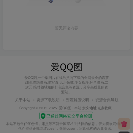
暂无评论内容
爱QQ图,一个集图片在线欣赏与下载的全网最全的森萝
财团,喵糖映画,喵写真,风之领域,少女秩序,轻兰映画,二
次元,绝对领域姐的打包合集等资源，分享高质量的资
源站。
关于本站
资源下载说明
资源解压说明
资源合集导航
Copyright © 2019-2025
爱QQ图
- 本站
永久地址
点点收藏 -
本站不包含任何色情，露点等不符合国家相关法律的信息，仅为喜欢萌物的小
伙伴提供正规网红coser，微博coser，写真机构的合集资讯。