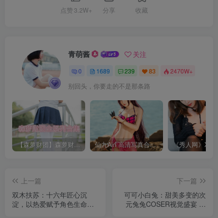
点赞
3.2W+
分享
收藏
青萌酱
关注
0
1689
239
83
2470W+
别回头，你要走的不是那条路
【森萝财团】森萝财团系列福利原版无水印合集下载[与本站内容同步更新]
仙九Airi 高清写真合集[持续更新]
上一篇
下一篇
双木扶苏：十六年匠心沉
可可小白兔：甜美多变的次
淀，以热爱赋予角色生命的
元兔兔COSER视觉盛宴 合
多变COSER之路 合集[持续
集[持续更新]