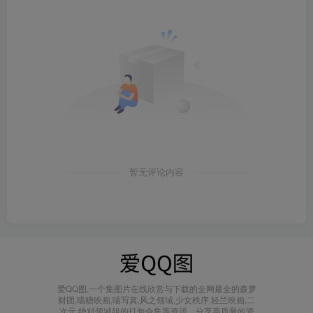
暂无评论内容
爱QQ图,一个集图片在线欣赏与下载的全网最全的森萝
财团,喵糖映画,喵写真,风之领域,少女秩序,轻兰映画,二
次元,绝对领域姐的打包合集等资源，分享高质量的资