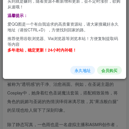
买到就是赚到，随着资源不断新增和更新，会不定时涨价，欲购
从速哦！
温馨提示：
一色雨是一位活跃于国内多个平台的资深COSER与内容创
爱QQ图是一个有自我追求的高质量资源站，请大家搜藏好永久
作者，她的本名是刘诗雨，在COS圈中也常使用“诗雨”作为
地址（请按CTRL+D），方便找到回家的路。
CN（Coser Name）。她不仅是一名专业COSER，还拥有
推荐使用谷歌浏览器、Via浏览器等浏览本站！方便复制提取码
教师、演员、平面模特等多重身份，展现了其多元化的才
等内容
多年老站，稳定更新！24小时内补链！
华。
她的作品以独特的视觉风格和氛围营造而著称。一色雨擅长
永久地址
会员购买
捕捉和传递情绪，其写真作品尤其注重利用光影来营造一种
被称为“透明感”的干净、治愈画面。例如，在圣诞主题的
Cosplay中，她身着红色圣诞魔法套装，搭配精致装饰，将
角色的妩媚与圣诞的热情演绎得淋漓尽致，其“果冻般白腿”
的呈现也给人留下了深刻印象。
除了静态写真，一色雨也是一名虚拟主播和ASMR创作者，