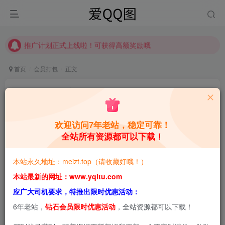
推广计划正式上线啦！可获得高额奖励哦
【请收藏】本站永久地址是 https://www.meizt.top
推广计划正式上线啦！可获得高额奖励哦
首页
会员打包
正文
一色雨：美丽主播的多面艺术COSER演绎 合集
[持续更新]
欢迎访问7年老站，稳定可靠！
青萌酱
关注
私信
2天前更新
全站所有资源都可以下载！
0
1.3W+
3.2W+
本站永久地址：meizt.top（请收藏好哦！）
本站预览图进行了压缩和水印，原图无压缩，无本站水
本站最新的网址：www.yqitu.com
印。
应广大司机要求，特推出限时优惠活动：
6年老站，
钻石会员限时优惠活动
，全站资源都可以下载！
2026-8-4，新增1套，共15套