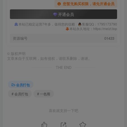
您暂无购买权限，请先开通会员
开通会员
本站已稳定运营7年多，值得您的信赖
客服QQ：1795173790
本站永久地址：https://meizt.top
资源编号
01433
©
版权声明
文章来自于互联网，如有侵权，请联系删除，谢谢。
THE END
会员打包
# 会员打包
# 一色雨
喜欢就支持一下吧