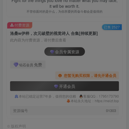
Fight for the things you love no matter what you may face,
it will be worth it.
不管你面对的是什么，为你所爱的而奋斗都会是值得的
付费资源
已售 2527
洛桑w伊梓，次元破壁的视觉诗人 合集[持续更新]
此内容为付费资源，请付费后查看
会员专属资源
免费
钻石会员
您暂无购买权限，请先开通会员
开通会员
本站已稳定运营7年多，值得您的信赖
客服QQ：1795173790
本站永久地址：https://meizt.top
资源编号
01303
©
版权声明