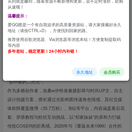
买到就是赚到，随着资源不断新增和更新，会不定时涨价，欲购
从速哦！
洛桑w伊梓（2001年1月1日生），中国广东籍COSER兼摄影
温馨提示：
博主，以其兼具童真与力量感的创作风格，成为Z世代二次
爱QQ图是一个有自我追求的高质量资源站，请大家搜藏好永久
元文化中的现象级人物。身高154cm的她，以摩羯座的专注
地址（请按CTRL+D），方便找到回家的路。
力在角色塑造上追求“形神合一”，从《原神》小草神的灵动
推荐使用谷歌浏览器、Via浏览器等浏览本站！方便复制提取码
等内容
到《更衣人偶坠入爱河》喜多川海梦的明艳，每个角色均通
多年老站，稳定更新！24小时内补链！
过细节实现跨次元共鸣。她开创的“日常系美学”将虚拟角色
融入现实场景，如地铁吉他少女、天台雨幕等主题拍摄，以
永久地址
会员购买
胶衣光泽与蕾丝褶皱的材质对比强化视觉叙事，被粉丝称为
“会呼吸的二次元”。
作为多栖创作者，洛桑w伊梓身兼摄影师与时尚UP主，自主
设计拍摄方案，擅长通过光影构图传递角色情感。其社交媒
体矩阵覆盖微博（35.7万粉）、B站等平台，内容涵盖幕后花
絮、穿搭教程与粉丝互动挑战，以“邻家妹妹”的亲和力打破
传统COSER的距离感。2025年与《重返未来1999》合作的