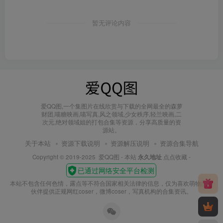
暂无评论内容
爱QQ图,一个集图片在线欣赏与下载的全网最全的森萝
财团,喵糖映画,喵写真,风之领域,少女秩序,轻兰映画,二
次元,绝对领域姐的打包合集等资源，分享高质量的资
源站。
关于本站
资源下载说明
资源解压说明
资源合集导航
Copyright © 2019-2025
爱QQ图
- 本站
永久地址
点点收藏 -
本站不包含任何色情，露点等不符合国家相关法律的信息，仅为喜欢萌物的小
伙伴提供正规网红coser，微博coser，写真机构的合集资讯。