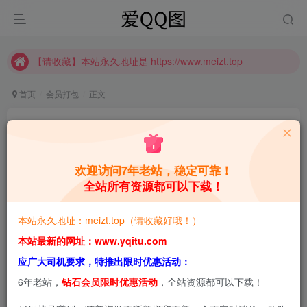
【请收藏】本站永久地址是 https://www.meizt.top
推广计划正式上线啦！可获得高额奖励哦
【请收藏】本站永久地址是 https://www.meizt.top
推广计划正式上线啦！可获得高额奖励哦
首页
会员打包
正文
洛桑w伊梓，次元破壁的视觉诗人 合集[持续更新]
青萌酱
关注
私信
2个月前更新
欢迎访问7年老站，稳定可靠！
全站所有资源都可以下载！
0
1.6W+
2.2W+
本站预览图进行了压缩和水印，原图无压缩，无本站水
本站永久地址：meizt.top（请收藏好哦！）
印。
本站最新的网址：www.yqitu.com
应广大司机要求，特推出限时优惠活动：
6年老站，
钻石会员限时优惠活动
，全站资源都可以下载！
2026-5-30，新增1套，共24套