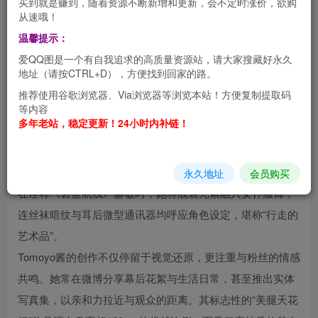
买到就是赚到，随着资源不断新增和更新，会不定时涨价，欲购
从速哦！
温馨提示：
Tomoyo酱（微博@-Tomoyo酱-）是当代中国二次元文化中
爱QQ图是一个有自我追求的高质量资源站，请大家搜藏好永久
备受瞩目的Coser与动漫博主，出生于广东广州，天秤座，
地址（请按CTRL+D），方便找到回家的路。
生日为9月27日。她以高还原度的角色塑造和细节把控能力
推荐使用谷歌浏览器、Via浏览器等浏览本站！方便复制提取码
闻名，微博粉丝超26.8万，抖音平台亦有20万追随者。其作
等内容
多年老站，稳定更新！24小时内补链！
品涵盖《碧蓝航线》《少女前线》《崩坏：星穹铁道》等热
门IP，代表作包括“信浓礼服”“镇海旗袍”“赫敏女仆装”等，尤
其擅长通过妆容、服装与场景设计展现角色的灵魂。例如，
永久地址
会员购买
在诠释《碧蓝航线》赫敏时，她将舰装元素融入女仆服饰，
连丝袜暗纹与耳后微型通讯器均呼应角色设定，堪称“行走的
艺术品”。
Tomoyo酱的创作不仅停留于视觉还原，更注重与粉丝的情感
共鸣。她常在微博分享幕后花絮与生活日常，甚至推出实体
写真集，以亲和力拉近与观众的距离。其标志性的“美腿天花