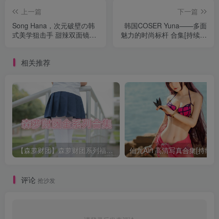
上一篇
下一篇
Song Hana，次元破壁の韩
韩国COSER Yuna——多面
式美学狙击手 甜辣双面镜！
魅力的时尚标杆 合集[持续更
合集[持续更新]
新]
相关推荐
【森萝财团】森萝财团系列福利原版无水印合集下载[与本站内容同步更新]
仙九Airi 高清写真合集[持续更
评论
抢沙发