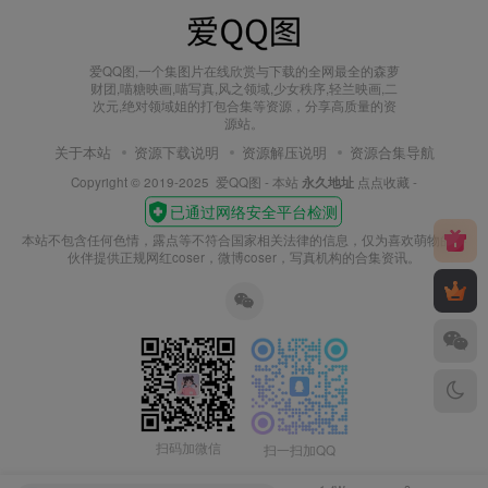
爱QQ图,一个集图片在线欣赏与下载的全网最全的森萝
财团,喵糖映画,喵写真,风之领域,少女秩序,轻兰映画,二
次元,绝对领域姐的打包合集等资源，分享高质量的资
源站。
关于本站
资源下载说明
资源解压说明
资源合集导航
Copyright © 2019-2025
爱QQ图
- 本站
永久地址
点点收藏 -
本站不包含任何色情，露点等不符合国家相关法律的信息，仅为喜欢萌物的小
伙伴提供正规网红coser，微博coser，写真机构的合集资讯。
扫码加微信
扫一扫加QQ