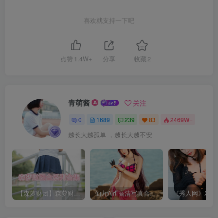
喜欢就支持一下吧
点赞
1.4W+
分享
收藏
2
青萌酱
关注
0
1689
239
83
2469W+
越长大越孤单 ，越长大越不安
【森萝财团】森萝财团系列福利原版无水印合集下载[与本站内容同步更新]
仙九Airi 高清写真合集[持续更新]