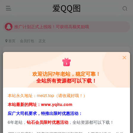
推广计划正式上线啦！可获得高额奖励哦
【请收藏】本站永久地址是 https://www.meizt.top
推广计划正式上线啦！可获得高额奖励哦
首页
会员打包
正文
Tomoyo酱：二次元美学的匠心诠释者 合集[持续
更新]
欢迎访问7年老站，稳定可靠！
青萌酱
关注
私信
5个月前更新
全站所有资源都可以下载！
0
2.3W+
1.4W+
本站永久地址：meizt.top（请收藏好哦！）
本站预览图进行了压缩和水印，原图无压缩，无本站水
本站最新的网址：www.yqitu.com
印。
应广大司机要求，特推出限时优惠活动：
6年老站，
钻石会员限时优惠活动
，全站资源都可以下载！
2026-2-19，新增3套，共33套