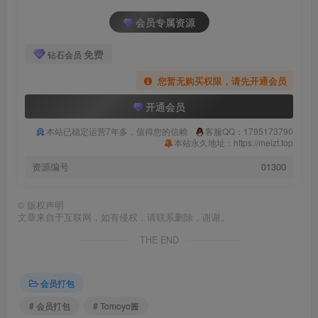
会员专属资源
免费
钻石会员
您暂无购买权限，请先开通会员
开通会员
本站已稳定运营7年多，值得您的信赖
客服QQ：1795173790
本站永久地址：https://meizt.top
资源编号
01300
©
版权声明
文章来自于互联网，如有侵权，请联系删除，谢谢。
THE END
会员打包
# 会员打包
# Tomoyo酱