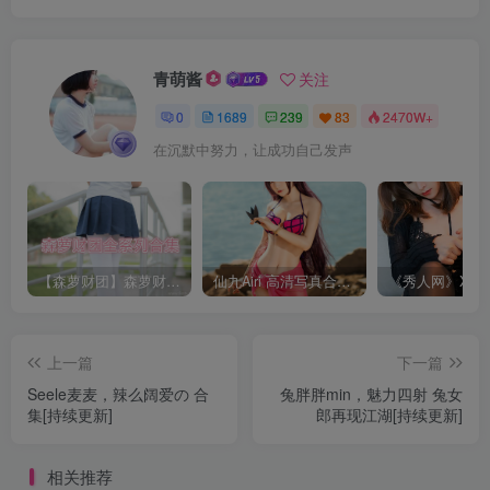
青萌酱
关注
0
1689
239
83
2470W+
在沉默中努力，让成功自己发声
【森萝财团】森萝财团系列福利原版无水印合集下载[与本站内容同步更新]
仙九Airi 高清写真合集[持续更新]
上一篇
下一篇
Seele麦麦，辣么阔爱の 合
兔胖胖min，魅力四射 兔女
集[持续更新]
郎再现江湖[持续更新]
相关推荐