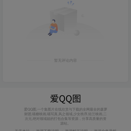
暂无评论内容
爱QQ图,一个集图片在线欣赏与下载的全网最全的森萝
财团,喵糖映画,喵写真,风之领域,少女秩序,轻兰映画,二
次元,绝对领域姐的打包合集等资源，分享高质量的资
源站。
关于本站
资源下载说明
资源解压说明
资源合集导航