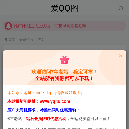
【请收藏】本站永久地址是 https://www.meizt.top
推广计划正式上线啦！可获得高额奖励哦
【请收藏】本站永久地址是 https://www.meizt.top
推广计划正式上线啦！可获得高额奖励哦
首页
会员打包
正文
焖焖碳：小精灵鬼一点都不闷的哦[持续更新]
青萌酱
关注
私信
1个月前更新
欢迎访问7年老站，稳定可靠！
全站所有资源都可以下载！
0
2.2W+
1.5W+
本站预览图进行了压缩和水印，原图无压缩，无本站水
本站永久地址：meizt.top（请收藏好哦！）
印。
本站最新的网址：www.yqitu.com
应广大司机要求，特推出限时优惠活动：
6年老站，
钻石会员限时优惠活动
，全站资源都可以下载！
2026-6-18，新增1套，共59套