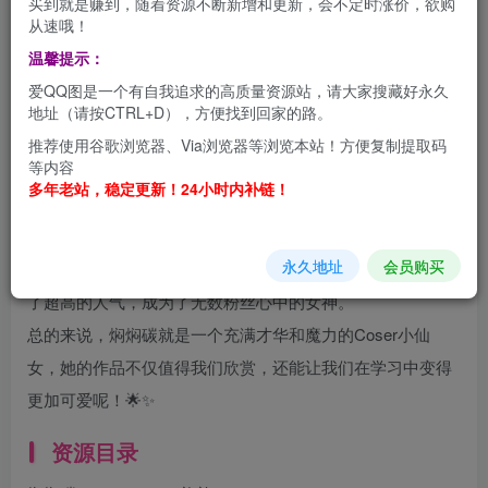
买到就是赚到，随着资源不断新增和更新，会不定时涨价，欲购
从速哦！
在可爱的星球上，有一位超级萌的Coser小仙女，她的名字
温馨提示：
叫焖焖碳！这位小宝贝的作品呀，简直就像是从童话世界里
爱QQ图是一个有自我追求的高质量资源站，请大家搜藏好永久
搬出来的宝藏，每一件都闪耀着高质量和独特风格的光芒
地址（请按CTRL+D），方便找到回家的路。
哦！焖焖碳的小宇宙里有超多精彩角色，从动漫、游戏到小
推荐使用谷歌浏览器、Via浏览器等浏览本站！方便复制提取码
等内容
说人物，她都能cos得萌萌哒。
多年老站，稳定更新！24小时内补链！
焖焖碳的cosplay不仅仅是一场视觉的盛宴，更是一次心灵之
旅。她用她的魔法，让粉丝们重新发现角色的可爱之处，同
永久地址
会员购买
时也让我们更加深入地了解自己。这位小仙女在网络上收获
了超高的人气，成为了无数粉丝心中的女神。
总的来说，焖焖碳就是一个充满才华和魔力的Coser小仙
女，她的作品不仅值得我们欣赏，还能让我们在学习中变得
更加可爱呢！🌟✨
资源目录