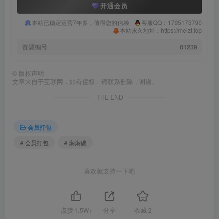
开通会员
本站已稳定运营7年多，值得您的信赖
客服QQ：1795173790
本站永久地址：https://meizt.top
资源编号
01239
©
版权声明
文章来自于互联网，如有侵权，请联系删除，谢谢。
THE END
会员打包
# 会员打包
# 焖焖碳
喜欢就支持一下吧
点赞
1.5W+
分享
收藏
2