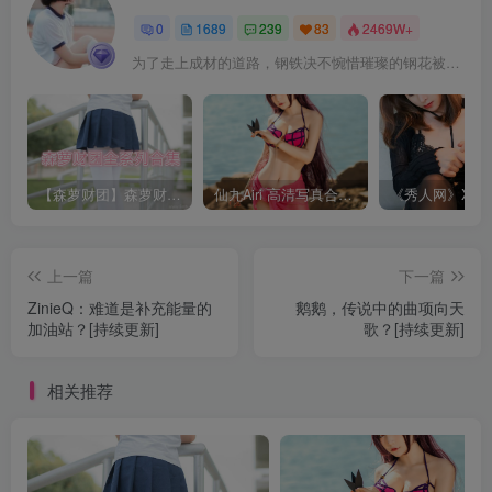
0
1689
239
83
2469W+
为了走上成材的道路，钢铁决不惋惜璀璨的钢花被遗弃
【森萝财团】森萝财团系列福利原版无水印合集下载[与本站内容同步更新]
仙九Airi 高清写真合集[持续更新]
上一篇
下一篇
ZinieQ：难道是补充能量的
鹅鹅，传说中的曲项向天
加油站？[持续更新]
歌？[持续更新]
相关推荐