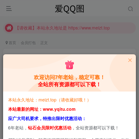
推广计划正式上线啦！可获得高额奖励哦
【请收藏】本站永久地址是 https://www.meizt.top
推广计划正式上线啦！可获得高额奖励哦
首页
会员打包
正文
阿半今天很开心:粉嫩治愈系女孩[持续更新]
青萌酱
关注
私信
1个月前更新
欢迎访问7年老站，稳定可靠！
全站所有资源都可以下载！
2
1.3W+
2.8W+
本站预览图进行了压缩和水印，原图无压缩，无本站水
本站永久地址：meizt.top（请收藏好哦！）
印。
本站最新的网址：www.yqitu.com
应广大司机要求，特推出限时优惠活动：
6年老站，
钻石会员限时优惠活动
，全站资源都可以下载！
2026-6-29，新增1套，共60套