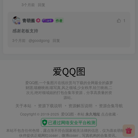
3个月前
回复
青萌酱
1
作者
感谢老板支持
3个月前
@
goodgong
回复
爱QQ图,一个集图片在线欣赏与下载的全网最全的森萝
财团,喵糖映画,喵写真,风之领域,少女秩序,轻兰映画,二
次元,绝对领域姐的打包合集等资源，分享高质量的资
源站。
关于本站
资源下载说明
资源解压说明
资源合集导航
Copyright © 2019-2025
爱QQ图
- 本站
永久地址
点点收藏 -
本站不包含任何色情，露点等不符合国家相关法律的信息，仅为喜欢萌物的小
伙伴提供正规网红coser，微博coser，写真机构的合集资讯。