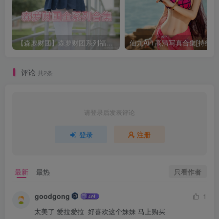
【森萝财团】森萝财团系列福利原版无水印合集下载[与本站内容同步更新]
仙九Airi 高清写真合集[持续更
评论
共2条
请登录后发表评论
登录
注册
只看作者
最新
最热
goodgong
1
太美了 爱拉爱拉  好喜欢这个妹妹 马上购买