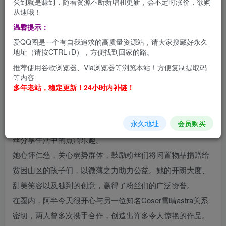
买到就是赚到，随着资源不断新增和更新，会不定时涨价，欲购
从速哦！
在二次元文化领域，阿半今天很开心无疑是备受瞩目的一颗
温馨提示：
璀璨明星。作为一名才华横溢的Coser和艺术家，她于1993
爱QQ图是一个有自我追求的高质量资源站，请大家搜藏好永久
年7月5日出生于上海，身高164cm，体重50kg。凭借其出众
地址（请按CTRL+D），方便找到回家的路。
的颜值和才华，阿半今天很开心在二次元圈收获了数十万的
推荐使用谷歌浏览器、Via浏览器等浏览本站！方便复制提取码
等内容
粉丝喜爱。她的Cosplay作品独具匠心，洋溢着温暖与趣
多年老站，稳定更新！24小时内补链！
味，其中猫踩奶系列尤为闻名。这一系列作品不仅产生了大
量的表情包，更在网络上热议。不仅如此，阿半今天很开心
永久地址
会员购买
还热衷于烹饪，常在社交媒体上展示自己的美食创作，与粉
丝分享生活中的点滴乐趣。
她心怀仁慈，关心弱势群体，鼓励粉丝们将闲置物品捐赠给
贫困山区的孩子们，以微薄之力助力公益。她的开朗大度、
甜美笑容以及独到的创意，赢得了粉丝们的广泛赞誉。
在圈内，阿半今天很开心与另一位知名Coser雪晴astra关系
密切，两人曾多次携手合作，创造出许多令人惊艳的作品。