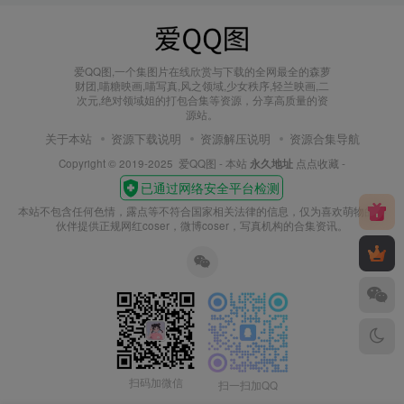
爱QQ图,一个集图片在线欣赏与下载的全网最全的森萝
财团,喵糖映画,喵写真,风之领域,少女秩序,轻兰映画,二
次元,绝对领域姐的打包合集等资源，分享高质量的资
源站。
关于本站
资源下载说明
资源解压说明
资源合集导航
Copyright © 2019-2025
爱QQ图
- 本站
永久地址
点点收藏 -
本站不包含任何色情，露点等不符合国家相关法律的信息，仅为喜欢萌物的小
伙伴提供正规网红coser，微博coser，写真机构的合集资讯。
扫码加微信
扫一扫加QQ