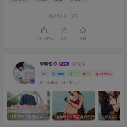
喜欢就支持一下吧
点赞
1.9W+
分享
收藏
青萌酱
关注
0
1689
239
83
2470W+
世上无难事，只怕有心人
【森萝财团】森萝财团系列福利原版无水印合集下载[与本站内容同步更新]
仙九Airi 高清写真合集[持续更新]