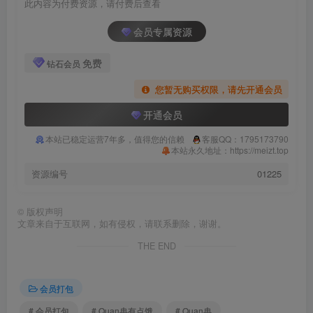
此内容为付费资源，请付费后查看
会员专属资源
免费
钻石会员
您暂无购买权限，请先开通会员
开通会员
本站已稳定运营7年多，值得您的信赖
客服QQ：1795173790
本站永久地址：https://meizt.top
资源编号
01225
©
版权声明
文章来自于互联网，如有侵权，请联系删除，谢谢。
THE END
会员打包
# 会员打包
# Quan冉有点饿
# Quan冉