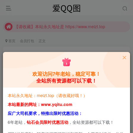
【请收藏】本站永久地址是 https://www.meizt.top
推广计划正式上线啦！可获得高额奖励哦
【请收藏】本站永久地址是 https://www.meizt.top
推广计划正式上线啦！可获得高额奖励哦
首页
会员打包
正文
Quan冉有点饿 我要多吃点[持续更新]
青萌酱
关注
私信
1个月前更新
欢迎访问7年老站，稳定可靠！
全站所有资源都可以下载！
0
3.4W+
1.9W+
本站预览图进行了压缩和水印，原图无压缩，无本站水
本站永久地址：meizt.top（请收藏好哦！）
印。
本站最新的网址：www.yqitu.com
应广大司机要求，特推出限时优惠活动：
6年老站，
钻石会员限时优惠活动
，全站资源都可以下载！
2026-6-29，新增1套，共40套