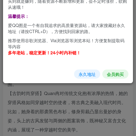
买到就是赚到，随着资源不断新增和更新，会不定时涨价，欲购
从速哦！
Quan冉“微饿之态”，在Coser界享有盛名，她的作品风格多
温馨提示：
元，角色塑造各具特色。以下是她部分代表作品的精彩呈现
爱QQ图是一个有自我追求的高质量资源站，请大家搜藏好永久
及独特魅力：
地址（请按CTRL+D），方便找到回家的路。
【花火幻境Cosplay】在Quan冉的演绎下，花火角色焕发出
推荐使用谷歌浏览器、Via浏览器等浏览本站！方便复制提取码
等内容
璀璨的光彩。其造型精心打造，和服上的金色缎带、细致的
多年老站，稳定更新！24小时内补链！
刺绣以及巧夺天工的蝴蝶结，无不彰显着华贵与雅致的完美
结合。所选场景洋溢着浓郁的日式风情，与花火角色本身的
永久地址
会员购买
文化底蕴交相辉映，营造出一种既有古韵又有梦幻色彩的氛
围。
【古韵时尚穿搭】Quan冉对传统文化抱有浓厚的热情，她的
穿搭风格如同穿越时空的使者，将古典之美融入现代时尚。
比如，她身着的那袭黑色布衫，修身剪裁凸显出曼妙的身
姿，头上的古风发髻与两侧的图案装饰，既神秘又富含文化
内涵，展现了一种穿越时空的美学。