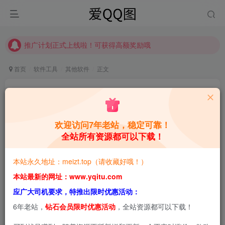
推广计划正式上线啦！可获得高额奖励哦
【请收藏】本站永久地址是 https://www.meizt.top
推广计划正式上线啦！可获得高额奖励哦
首页
软件工具
其他软件
正文
利用手机软件一键签到QQ黄钻
青萌酱
关注
私信
1年前更新
欢迎访问7年老站，稳定可靠！
全站所有资源都可以下载！
0
3.4W+
3.6W+
本站预览图进行了压缩和水印，原图无压缩，无本站水
本站永久地址：meizt.top（请收藏好哦！）
印。
本站最新的网址：www.yqitu.com
应广大司机要求，特推出限时优惠活动：
本文将给大家介绍利用手机软件一键签到QQ黄钻相关内
6年老站，
钻石会员限时优惠活动
，全站资源都可以下载！
容，希望能帮助到大家