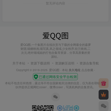
暂无评论内容
爱QQ图,一个集图片在线欣赏与下载的全网最全的森萝
财团,喵糖映画,喵写真,风之领域,少女秩序,轻兰映画,二
次元,绝对领域姐的打包合集等资源，分享高质量的资
源站。
关于本站
资源下载说明
资源解压说明
资源合集导航
Copyright © 2019-2025
爱QQ图
- 本站
永久地址
点点收藏 -
本站不包含任何色情，露点等不符合国家相关法律的信息，仅为喜欢萌物的小
伙伴提供正规网红coser，微博coser，写真机构的合集资讯。