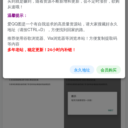
买到就是赚到，随着资源不断新增和更新，会不定时涨价，欲购
从速哦！
利用手机软件一键签到QQ黄钻，还在为QQ更新后找不到黄
温馨提示：
钻签到在哪儿浪费时间吗？黄钻签到助手APP只需轻轻一点
爱QQ图是一个有自我追求的高质量资源站，请大家搜藏好永久
即可完成黄钻每日签到，轻松完成签到任务获取黄钻成长
地址（请按CTRL+D），方便找到回家的路。
值。
推荐使用谷歌浏览器、Via浏览器等浏览本站！方便复制提取码
等内容
多年老站，稳定更新！24小时内补链！
永久地址
会员购买