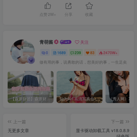
点赞
2W+
分享
收藏
青萌酱
关注
0
1689
239
83
2470W+
做有用的事，说勇敢的话，想美好的事，一生足矣
【森萝财团】森萝财团系列福利原版无水印合集下载[与本站内容同步更新]
仙九Airi 高清写真合集[持续更新]
上一篇
下一篇
无更多文章
显卡驱动卸载工具 v18.0.8.9
绿色版