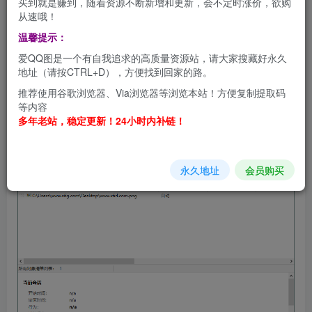
买到就是赚到，随着资源不断新增和更新，会不定时涨价，欲购
从速哦！
WinContig 磁盘碎片整理工具 v5.0.3 绿色版，WinContig是一
温馨提示：
款免费整理磁盘随碎片的工具，用于整理任意安装在系统中
爱QQ图是一个有自我追求的高质量资源站，请大家搜藏好永久
的目录或者系统注册表项，支持文件快捷整理操作即无需进
地址（请按CTRL+D），方便找到回家的路。
行全盘整理，其碎片分析与整理引擎基于微软的标准整理的
推荐使用谷歌浏览器、Via浏览器等浏览本站！方便复制提取码
API 库编写，整理过的系统的安全性及稳定性值得信赖。
等内容
多年老站，稳定更新！24小时内补链！
软件截图
永久地址
会员购买