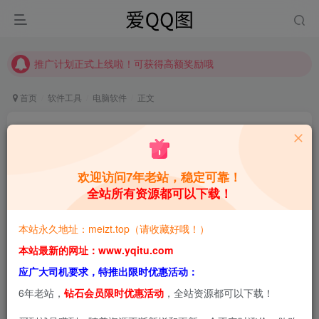
推广计划正式上线啦！可获得高额奖励哦
【请收藏】本站永久地址是 https://www.meizt.top
推广计划正式上线啦！可获得高额奖励哦
首页
软件工具
电脑软件
正文
WinContig 磁盘碎片整理工具 v5.0.3 绿色版
青萌酱
关注
私信
1年前更新
欢迎访问7年老站，稳定可靠！
全站所有资源都可以下载！
0
1.5W+
2W+
本站预览图进行了压缩和水印，原图无压缩，无本站水
本站永久地址：meizt.top（请收藏好哦！）
印。
本站最新的网址：www.yqitu.com
应广大司机要求，特推出限时优惠活动：
本文将给大家介绍WinContig 磁盘碎片整理工具 v5.0.3 绿色
6年老站，
钻石会员限时优惠活动
，全站资源都可以下载！
版相关内容，希望能帮助到大家