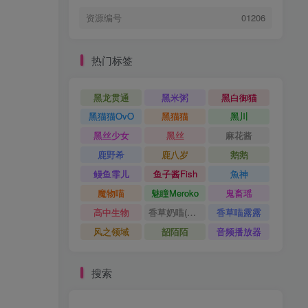
资源编号
01206
热门标签
黑龙贯通
黑米粥
黑白御猫
黑猫猫OvO
黑猫猫
黑川
黑丝少女
黑丝
麻花酱
鹿野希
鹿八岁
鹅鹅
鳗鱼霏儿
鱼子酱Fish
魚神
魔物喵
魅瞳Meroko
鬼畜瑶
高中生物
香草奶喵(筱田甜)
香草喵露露
风之领域
韶陌陌
音频播放器
搜索