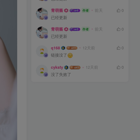
青萌酱
前天
0
作者
已经更新
青萌酱
前天
0
作者
已经更新
q168
12天前
0
链接没了
cyksty
12天前
0
没了失效了