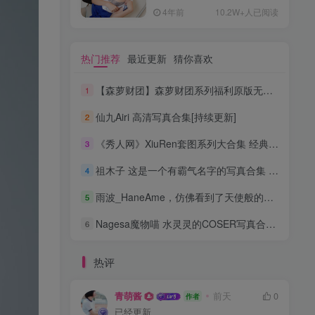
4年前
10.2W+人已阅读
热门推荐
最近更新
猜你喜欢
【森萝财团】森萝财团系列福利原版无水印合集下载[与本站内容同步更新]
1
仙九Airi 高清写真合集[持续更新]
2
《秀人网》XiuRen套图系列大合集 经典稀有资源[持续更新]
3
祖木子 这是一个有霸气名字的写真合集 [持续更新]
4
雨波_HaneAme，仿佛看到了天使般的魅力 高清合集[持续更新]
5
Nagesa魔物喵 水灵灵的COSER写真合集 [持续更新]
6
热评
青萌酱
前天
0
作者
已经更新