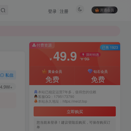
开通会员
登录
注册
付费资源
已售 1923
49.9
限时特惠
99
￥
￥
黄金会员
钻石会员
私信
免费
免费
4.9W+
本站已稳定运营7年多，值得您的信赖
客服QQ：1795173790
本站永久地址：https://meizt.top
立即购买
您当前未登录！建议登陆后购买，可保存购买订
单