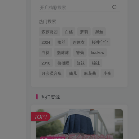
开启精彩搜索
热门搜索
森萝财团
白丝
萝莉
黑丝
2024
蕾丝
连体衣
桜井宁宁
白袜
蠢沫沫
雏菊
kuukow
2010
桜桃喵
短袜
棉袜
月会员合集
仙儿
麻花酱
小夜
热门资源
TOP1