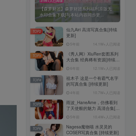
31W+人已阅读
【森萝财团】森萝财团系列福利原版无
水印合集下载[与本站内容同步更...
仙九Airi 高清写真合集[持续
TOP2
更新]
5年前
14.1W+人已阅读
《秀人网》XiuRen套图系列
TOP3
大合集 经典稀有资源[持续更
新]
6年前
12.1W+人已阅读
祖木子 这是一个有霸气名字
TOP4
的写真合集 [持续更新]
4年前
10.7W+人已阅读
雨波_HaneAme，仿佛看到
TOP5
了天使般的魅力 高清合集[持
续更新]
5年前
10.4W+人已阅读
Nagesa魔物喵 水灵灵的
TOP6
COSER写真合集 [持续更新]