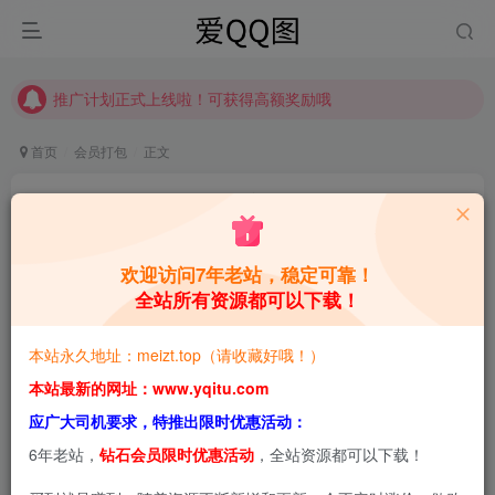
推广计划正式上线啦！可获得高额奖励哦
【请收藏】本站永久地址是 https://www.meizt.top
推广计划正式上线啦！可获得高额奖励哦
首页
会员打包
正文
韩国妹子SonSon (손손) 美图合集【持续更新】
青萌酱
关注
私信
4个月前更新
欢迎访问7年老站，稳定可靠！
全站所有资源都可以下载！
0
6.3W+
8.6W+
本站预览图进行了压缩和水印，原图无压缩，无本站水
本站永久地址：meizt.top（请收藏好哦！）
印。
本站最新的网址：www.yqitu.com
应广大司机要求，特推出限时优惠活动：
6年老站，
钻石会员限时优惠活动
，全站资源都可以下载！
2026-3-29，新增1套，共44套