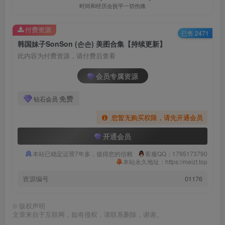
时间和经历会抚平一切伤痛
付费资源
已售 2471
韩国妹子SonSon (손손) 美图合集【持续更新】
此内容为付费资源，请付费后查看
会员专属资源
免费
钻石会员
您暂无购买权限，请先开通会员
开通会员
本站已稳定运营7年多，值得您的信赖
客服QQ：1795173790
本站永久地址：https://meizt.top
资源编号
01176
©
版权声明
文章来自于互联网，如有侵权，请联系删除，谢谢。