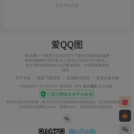
暂无评论内容
爱QQ图,一个集图片在线欣赏与下载的全网最全的森萝
财团,喵糖映画,喵写真,风之领域,少女秩序,轻兰映画,二
次元,绝对领域姐的打包合集等资源，分享高质量的资
源站。
关于本站
资源下载说明
资源解压说明
资源合集导航
Copyright © 2019-2025
爱QQ图
- 本站
永久地址
点点收藏 -
本站不包含任何色情，露点等不符合国家相关法律的信息，仅为喜欢萌物的小
伙伴提供正规网红coser，微博coser，写真机构的合集资讯。