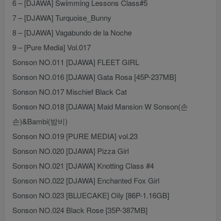
6 – [DJAWA] Swimming Lessons Class#5
7 – [DJAWA] Turquoise_Bunny
8 – [DJAWA] Vagabundo de la Noche
9 – [Pure Media] Vol.017
Sonson NO.011 [DJAWA] FLEET GIRL
Sonson NO.016 [DJAWA] Gata Rosa [45P-237MB]
Sonson NO.017 Mischief Black Cat
Sonson NO.018 [DJAWA] Maid Mansion W Sonson(손
손)&Bambi(밤비)
Sonson NO.019 [PURE MEDIA] vol.23
Sonson NO.020 [DJAWA] Pizza Girl
Sonson NO.021 [DJAWA] Knotting Class #4
Sonson NO.022 [DJAWA] Enchanted Fox Girl
Sonson NO.023 [BLUECAKE] Oily [86P-1.16GB]
Sonson NO.024 Black Rose [35P-387MB]