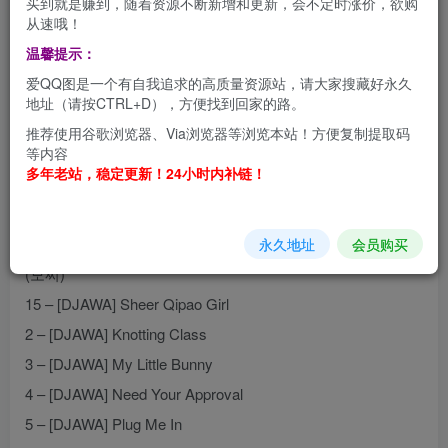
买到就是赚到，随着资源不断新增和更新，会不定时涨价，欲购
从速哦！
韩国妹子SonSon (손손) 美图合集【持续更新】
温馨提示：
资源目录
爱QQ图是一个有自我追求的高质量资源站，请大家搜藏好永久
地址（请按CTRL+D），方便找到回家的路。
1 – [DJAWA] Girls’ Frontline PA-15
推荐使用谷歌浏览器、Via浏览器等浏览本站！方便复制提取码
等内容
10 – [ARTGRAVIA] VOL.210
多年老站，稳定更新！24小时内补链！
12 – [Saint Photo Life] Son Son Vol.1
13 – [Saint Photo Life] Son Son Vol.2
14 – [DJAWA] Spring Comes Twice Sonson (손손) & Mozzi
永久地址
会员购买
(모찌)
15 – [DJAWA] Sheer Qipao Girl
2 – [DJAWA] Knotting Class
3 – [DJAWA] My Little Bunny
4 – [DJAWA] Need Your Approval
5 – [DJAWA] Plug Me In