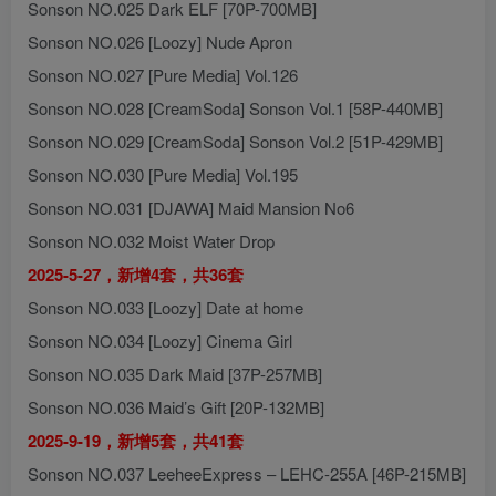
Sonson NO.025 Dark ELF [70P-700MB]
Sonson NO.026 [Loozy] Nude Apron
Sonson NO.027 [Pure Media] Vol.126
Sonson NO.028 [CreamSoda] Sonson Vol.1 [58P-440MB]
Sonson NO.029 [CreamSoda] Sonson Vol.2 [51P-429MB]
Sonson NO.030 [Pure Media] Vol.195
Sonson NO.031 [DJAWA] Maid Mansion No6
Sonson NO.032 Moist Water Drop
2025-5-27，新增4套，共36套
Sonson NO.033 [Loozy] Date at home
Sonson NO.034 [Loozy] Cinema Girl
Sonson NO.035 Dark Maid [37P-257MB]
Sonson NO.036 Maid’s Gift [20P-132MB]
2025-9-19，新增5套，共41套
Sonson NO.037 LeeheeExpress – LEHC-255A [46P-215MB]