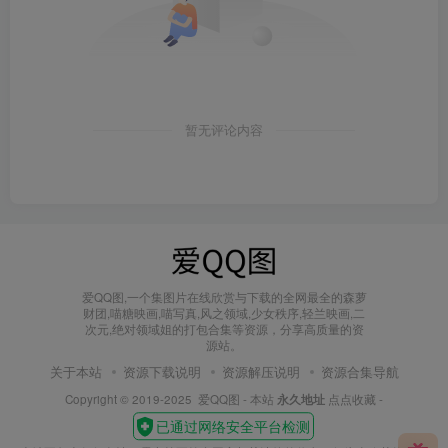
暂无评论内容
爱QQ图,一个集图片在线欣赏与下载的全网最全的森萝
财团,喵糖映画,喵写真,风之领域,少女秩序,轻兰映画,二
次元,绝对领域姐的打包合集等资源，分享高质量的资
源站。
关于本站
资源下载说明
资源解压说明
资源合集导航
Copyright © 2019-2025
爱QQ图
- 本站
永久地址
点点收藏 -