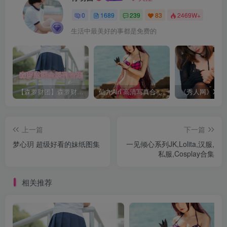
0
1689
239
83
2469W+
生活中最美好的事都是免费的
【森萝财团】森萝财团系列福利原版无水印合集下载[与本站内容同步更新]
仙九Airi 高清写真合集[持续更新]
上一篇
下一篇
梦心玥 超级好看的妹纸图集
一见倾心系列JK,Lolita,汉服,
私服,Cosplay合集
相关推荐