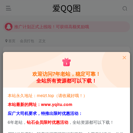
推广计划正式上线啦！可获得高额奖励哦
【请收藏】本站永久地址是 https://www.meizt.top
推广计划正式上线啦！可获得高额奖励哦
首页
会员打包
正文
韩国妹子Jang Joo 장주(Isabella) 美图合集【持
续更新】
欢迎访问7年老站，稳定可靠！
青萌酱
关注
私信
1个月前更新
全站所有资源都可以下载！
0
4.7W+
8.6W+
本站永久地址：meizt.top（请收藏好哦！）
本站预览图进行了压缩和水印，原图无压缩，无本站水
本站最新的网址：www.yqitu.com
印。
应广大司机要求，特推出限时优惠活动：
6年老站，
钻石会员限时优惠活动
，全站资源都可以下载！
2026-6-13，新增2套，共47套