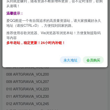
买到就是赚到，随着资源不断新增和更新，会不定时涨价，欲购
从速哦！
温馨提示：
韩国妹子Jang Joo 장주(Isabella) 美图合集【持续更新】
爱QQ图是一个有自我追求的高质量资源站，请大家搜藏好永久
地址（请按CTRL+D），方便找到回家的路。
资源目录
推荐使用谷歌浏览器、Via浏览器等浏览本站！方便复制提取码
002 ARTGRAVIA_VOL154
等内容
多年老站，稳定更新！24小时内补链！
003 ARTGRAVIA_VOL162
004 ARTGRAVIA_VOL165
005 ARTGRAVIA_VOL172
永久地址
会员购买
007 ARTGRAVIA_VOL193
008 ARTGRAVIA_VOL200
009 ARTGRAVIA_VOL207
010 ARTGRAVIA_VOL223
011 ARTGRAVIA_VOL230
012 ARTGRAVIA_VOL245