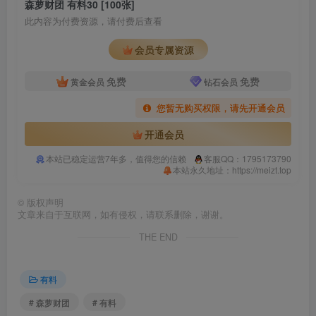
森萝财团 有料30 [100张]
此内容为付费资源，请付费后查看
会员专属资源
免费
免费
黄金会员
钻石会员
您暂无购买权限，请先开通会员
开通会员
本站已稳定运营7年多，值得您的信赖
客服QQ：1795173790
本站永久地址：https://meizt.top
©
版权声明
文章来自于互联网，如有侵权，请联系删除，谢谢。
THE END
有料
# 森萝财团
# 有料