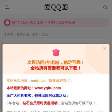
推广计划正式上线啦！可获得高额奖励哦
【请收藏】本站永久地址是 https://www.meizt.top
推广计划正式上线啦！可获得高额奖励哦
首页
森萝财团
有料
正文
森萝财团 有料30 [100张]
青萌酱
关注
私信
10个月前更新
欢迎访问7年老站，稳定可靠！
全站所有资源都可以下载！
2
5250
5W+
本站预览图进行了压缩和水印，原图无压缩，无本站水
本站永久地址：meizt.top（请收藏好哦！）
印。
本站最新的网址：www.yqitu.com
应广大司机要求，特推出限时优惠活动：
森萝财团 有料30 [100张]
6年老站，
钻石会员限时优惠活动
，全站资源都可以下载！