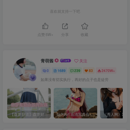
喜欢就支持一下吧
点赞
5W+
分享
收藏
青萌酱
关注
0
1689
239
83
2470W+
如果没有切实执行，再好的点子也是徒劳
【森萝财团】森萝财团系列福利原版无水印合集下载[与本站内容同步更新]
仙九Airi 高清写真合集[持续更新]