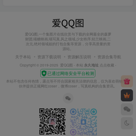
爱QQ图,一个集图片在线欣赏与下载的全网最全的森萝
财团,喵糖映画,喵写真,风之领域,少女秩序,轻兰映画,二
次元,绝对领域姐的打包合集等资源，分享高质量的资
源站。
关于本站
资源下载说明
资源解压说明
资源合集导航
Copyright © 2019-2025
爱QQ图
- 本站
永久地址
点点收藏 -
本站不包含任何色情，露点等不符合国家相关法律的信息，仅为喜欢萌物的小
伙伴提供正规网红coser，微博coser，写真机构的合集资讯。