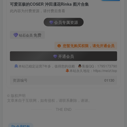
可爱至极的COSER 沖田凜花Rinka 图片合集
此内容为付费资源，请付费后查看
会员专属资源
免费
钻石会员
您暂无购买权限，请先开通会员
开通会员
本站已稳定运营7年多，值得您的信赖
客服QQ：1795173790
本站永久地址：https://meizt.top
资源编号
01130
©
版权声明
文章来自于互联网，如有侵权，请联系删除，谢谢。
THE END
会员打包