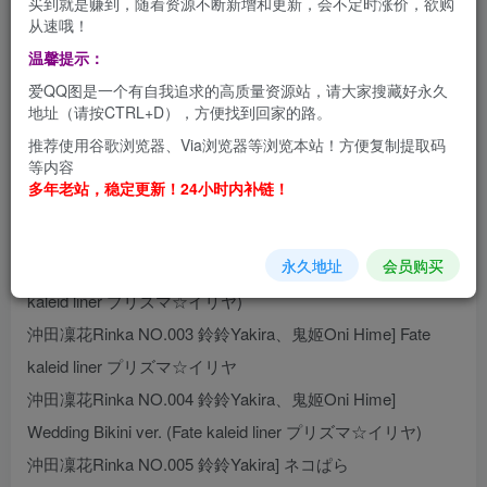
买到就是赚到，随着资源不断新增和更新，会不定时涨价，欲购
从速哦！
COSER 沖田凜花Rinka の图片合集
温馨提示：
沖田凜花Rinka 花花世界一片好看，可爱的coser主，您喜欢
爱QQ图是一个有自我追求的高质量资源站，请大家搜藏好永久
的话不妨下载后慢慢欣赏。
地址（请按CTRL+D），方便找到回家的路。
推荐使用谷歌浏览器、Via浏览器等浏览本站！方便复制提取码
资源目录
等内容
多年老站，稳定更新！24小时内补链！
沖田凜花Rinka NO.001 誕生日水着ver. (Fate kaleid liner プ
リズマ☆イリヤ)
永久地址
会员购买
沖田凜花Rinka NO.002 Yui &amp; kitty] Lingerie ver. (Fate
kaleid liner プリズマ☆イリヤ)
沖田凜花Rinka NO.003 鈴鈴Yakira、鬼姬Oni Hime] Fate
kaleid liner プリズマ☆イリヤ
沖田凜花Rinka NO.004 鈴鈴Yakira、鬼姬Oni Hime]
Wedding Bikini ver. (Fate kaleid liner プリズマ☆イリヤ)
沖田凜花Rinka NO.005 鈴鈴Yakira] ネコぱら