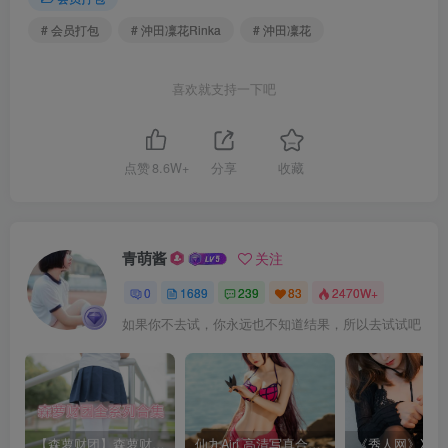
# 会员打包
# 沖田凜花Rinka
# 沖田凜花
喜欢就支持一下吧
点赞
8.6W+
分享
收藏
青萌酱
关注
0
1689
239
83
2470W+
如果你不去试，你永远也不知道结果，所以去试试吧
【森萝财团】森萝财团系列福利原版无水印合集下载[与本站内容同步更新]
仙九Airi 高清写真合集[持续更新]