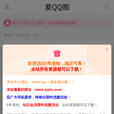
推广计划正式上线啦！可获得高额奖励哦
【请收藏】本站永久地址是 https://www.meizt.top
推广计划正式上线啦！可获得高额奖励哦
首页
会员打包
正文
可爱至极的COSER 沖田凜花Rinka 图片合集
青萌酱
关注
私信
5个月前更新
欢迎访问7年老站，稳定可靠！
全站所有资源都可以下载！
0
6.3W+
8.6W+
本站预览图进行了压缩和水印，原图无压缩，无本站水
本站永久地址：meizt.top（请收藏好哦！）
印。
本站最新的网址：www.yqitu.com
应广大司机要求，特推出限时优惠活动：
6年老站，
钻石会员限时优惠活动
，全站资源都可以下载！
2026-2-8，新增1套，共94套