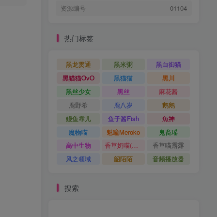
资源编号
01104
热门标签
黑龙贯通
黑米粥
黑白御猫
黑猫猫OvO
黑猫猫
黑川
黑丝少女
黑丝
麻花酱
鹿野希
鹿八岁
鹅鹅
鳗鱼霏儿
鱼子酱Fish
魚神
魔物喵
魅瞳Meroko
鬼畜瑶
高中生物
香草奶喵(筱田甜)
香草喵露露
风之领域
韶陌陌
音频播放器
搜索