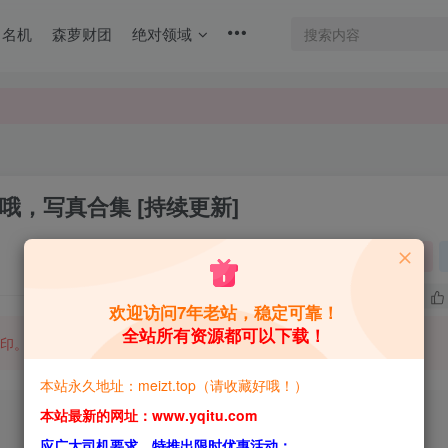
名机
森萝财团
绝对领域
，写真合集 [持续更新]
关注
1
2.3W+
欢迎访问7年老站，稳定可靠！
全站所有资源都可以下载！
印。
本站永久地址：meizt.top（请收藏好哦！）
本站最新的网址：www.yqitu.com
应广大司机要求，特推出限时优惠活动：