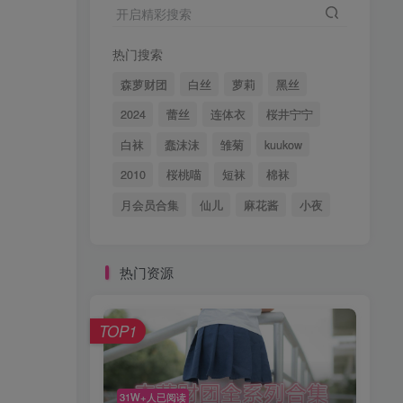
开启精彩搜索
热门搜索
森萝财团
白丝
萝莉
黑丝
2024
蕾丝
连体衣
桜井宁宁
白袜
蠢沫沫
雏菊
kuukow
2010
桜桃喵
短袜
棉袜
月会员合集
仙儿
麻花酱
小夜
热门资源
TOP1
31W+人已阅读