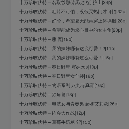
十万珍吱伏特 – 名取纱那(名取さな) 护士[34p]
十万珍吱伏特 – 吐片不可怕，没钱买热门才可怕[32p]
十万珍吱伏特 – 好冷，希望夏天能再穿上体操服[28p]
十万珍吱伏特 – 希望能成为您心目中的女主角[20p]
十万珍吱伏特 – 悪 魔[18p]
十万珍吱伏特 – 我的妹妹哪有这么可爱！2[11p]
十万珍吱伏特 – 我的妹妹哪有这么可爱！[15p]
十万珍吱伏特 – 春日野穹 穹妹cos[10p]
十万珍吱伏特 – 春日野穹女仆装[18p]
十万珍吱伏特 – 物语系列 八九寺真宵[16p]
十万珍吱伏特 – 独角兽[13p]
十万珍吱伏特 – 电波女与青春男 藤和艾莉欧[26p]
十万珍吱伏特 – 约会大作战[12p]
十万珍吱伏特 – 草苺牛奶糖 ??[15p]