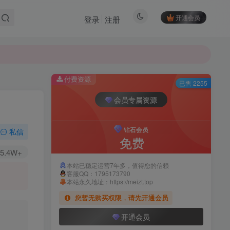
开通会员
登录
注册
付费资源
已售 2255
会员专属资源
钻石会员
私信
免费
5.4W+
本站已稳定运营7年多，值得您的信赖
客服QQ：1795173790
本站永久地址：https://meizt.top
您暂无购买权限，请先开通会员
开通会员