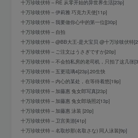
十万珍吱伏特 – RE 从零开始的异世界生活[23p]
十万珍吱伏特 – 伊莉雅 巧克力天使[11p]
十万珍吱伏特 – 我要做你心中的第一位[[30p]
十万珍吱伏特 – 自拍
十万珍吱伏特 – @BB大王-是大宝贝 @十万珍吱伏特[27
十万珍吱伏特 – ご注文はうさぎですか[20p]
十万珍吱伏特 – 不会拍私房的老司机，只拍了这几张[3
十万珍吱伏特 – 五更琉璃4[23p].20生快
十万珍吱伏特 – 内心的某处，在等待着悠[19p]
十万珍吱伏特 – 加藤惠 兔女郎写真[23p]
十万珍吱伏特 – 加藤惠 兔女郎场照2[13p]
十万珍吱伏特 – 加藤惠 泳装 [20p]
十万珍吱伏特 – 卫宫美游[41p]
十万珍吱伏特 – 名取纱那(名取さな) 同人泳装[9p]