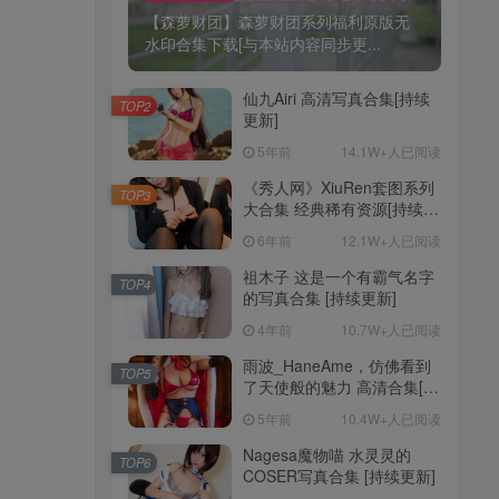
【森萝财团】森萝财团系列福利原版无
水印合集下载[与本站内容同步更...
仙九Airi 高清写真合集[持续
TOP2
更新]
5年前
14.1W+人已阅读
《秀人网》XiuRen套图系列
TOP3
大合集 经典稀有资源[持续更
新]
6年前
12.1W+人已阅读
祖木子 这是一个有霸气名字
TOP4
的写真合集 [持续更新]
4年前
10.7W+人已阅读
雨波_HaneAme，仿佛看到
TOP5
了天使般的魅力 高清合集[持
续更新]
5年前
10.4W+人已阅读
Nagesa魔物喵 水灵灵的
TOP6
COSER写真合集 [持续更新]