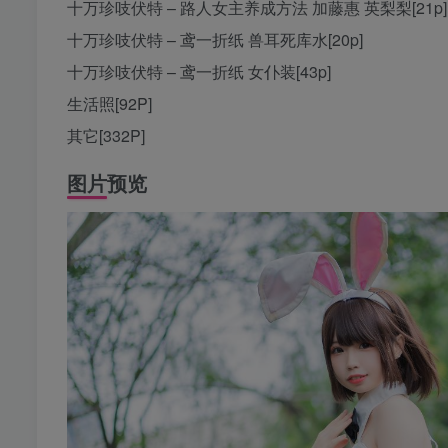
十万珍吱伏特 – 路人女主养成方法 加藤惠 英梨梨[21p]
十万珍吱伏特 – 鸢一折纸 兽耳死库水[20p]
十万珍吱伏特 – 鸢一折纸 女仆装[43p]
生活照[92P]
其它[332P]
图片预览