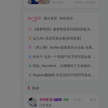
4年前
10.2W+人已阅读
热门推荐
最近更新
猜你喜欢
【森萝财团】森萝财团系列福利原版无水印合集下载[与本站内容同步更新]
1
仙九Airi 高清写真合集[持续更新]
2
《秀人网》XiuRen套图系列大合集 经典稀有资源[持续更新]
3
祖木子 这是一个有霸气名字的写真合集 [持续更新]
4
雨波_HaneAme，仿佛看到了天使般的魅力 高清合集[持续更新]
5
Nagesa魔物喵 水灵灵的COSER写真合集 [持续更新]
6
热评
青萌酱
3天前
0
作者
已经更新