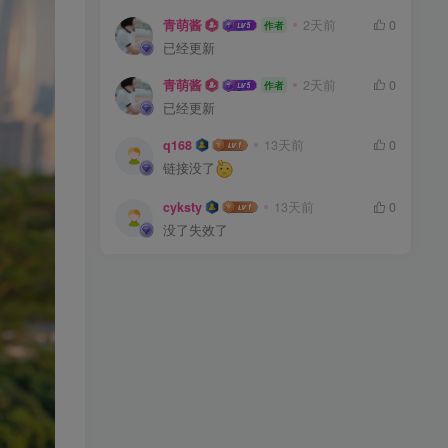
青萌酱
2天前
0
作者
已经更新
青萌酱
2天前
0
作者
已经更新
q168
13天前
0
链接没了
cyksty
13天前
0
没了失效了