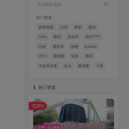
开启精彩搜索
热门搜索
森萝财团
白丝
萝莉
黑丝
2024
蕾丝
连体衣
桜井宁宁
白袜
蠢沫沫
雏菊
kuukow
2010
桜桃喵
短袜
棉袜
月会员合集
仙儿
麻花酱
小夜
热门资源
TOP1
31W+人已阅读