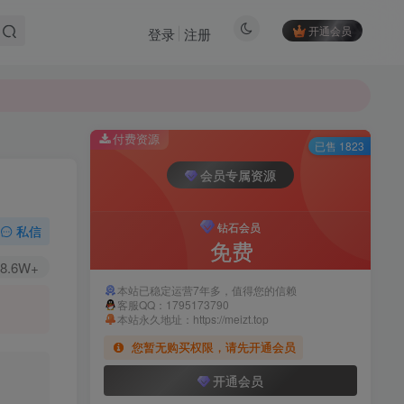
开通会员
登录
注册
付费资源
已售 1823
会员专属资源
钻石会员
私信
免费
8.6W+
本站已稳定运营7年多，值得您的信赖
客服QQ：1795173790
本站永久地址：https://meizt.top
您暂无购买权限，请先开通会员
开通会员