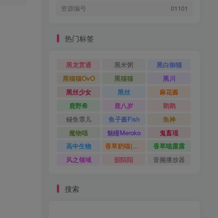
资源编号
01101
热门标签
黑龙贯通
黑米粥
黑白御猫
黑猫猫OvO
黑猫猫
黑川
黑丝少女
黑丝
麻花酱
鹿野希
鹿八岁
鹅鹅
鳗鱼霏儿
鱼子酱Fish
魚神
魔物喵
魅瞳Meroko
鬼畜瑶
高中生物
香草奶喵(筱田甜)
香草喵露露
风之领域
韶陌陌
音频播放器
搜索