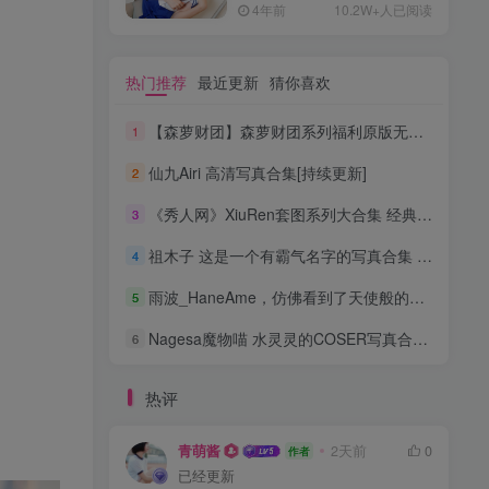
4年前
10.2W+人已阅读
热门推荐
最近更新
猜你喜欢
【森萝财团】森萝财团系列福利原版无水印合集下载[与本站内容同步更新]
1
仙九Airi 高清写真合集[持续更新]
2
《秀人网》XiuRen套图系列大合集 经典稀有资源[持续更新]
3
祖木子 这是一个有霸气名字的写真合集 [持续更新]
4
雨波_HaneAme，仿佛看到了天使般的魅力 高清合集[持续更新]
5
Nagesa魔物喵 水灵灵的COSER写真合集 [持续更新]
6
热评
青萌酱
2天前
0
作者
已经更新