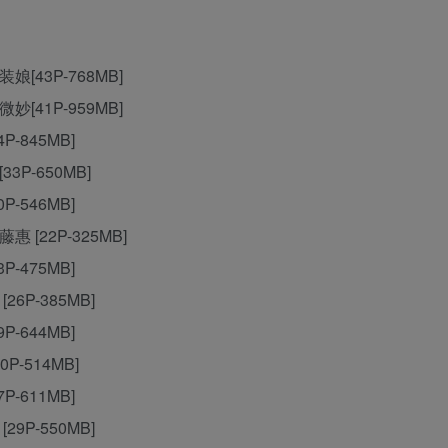
装娘[43P-768MB]
微妙[41P-959MB]
P-845MB]
33P-650MB]
P-546MB]
惠 [22P-325MB]
P-475MB]
26P-385MB]
P-644MB]
0P-514MB]
P-611MB]
29P-550MB]