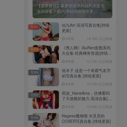
【森萝财团】森萝财团系列福利原版无
水印合集下载[与本站内容同步更...
仙九Airi 高清写真合集[持续
TOP2
更新]
5年前
14.1W+人已阅读
《秀人网》XiuRen套图系列
TOP3
大合集 经典稀有资源[持续更
新]
6年前
12.1W+人已阅读
祖木子 这是一个有霸气名字
TOP4
的写真合集 [持续更新]
4年前
10.7W+人已阅读
雨波_HaneAme，仿佛看到
TOP5
了天使般的魅力 高清合集[持
续更新]
5年前
10.4W+人已阅读
Nagesa魔物喵 水灵灵的
TOP6
COSER写真合集 [持续更新]