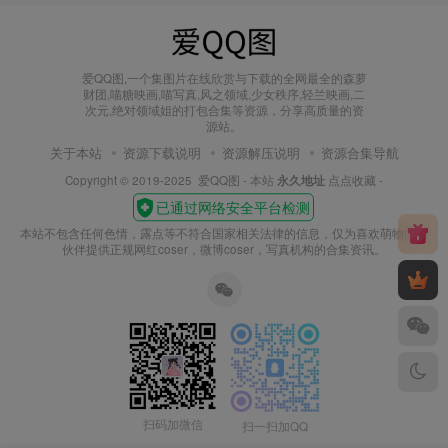
爱QQ图,一个集图片在线欣赏与下载的全网最全的森萝
财团,喵糖映画,喵写真,风之领域,少女秩序,轻兰映画,二
次元,绝对领域姐的打包合集等资源，分享高质量的资
源站。
关于本站
资源下载说明
资源解压说明
资源合集导航
Copyright © 2019-2025
爱QQ图
- 本站
永久地址
点点收藏 -
本站不包含任何色情，露点等不符合国家相关法律的信息，仅为喜欢萌物的小
伙伴提供正规网红coser，微博coser，写真机构的合集资讯。
扫码加微信
扫一扫加QQ