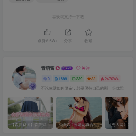
喜欢就支持一下吧
点赞
8.6W+
分享
收藏
青萌酱
关注
0
1689
239
83
2470W+
不论生活如何复杂，总要保持自己的那一份优雅
【森萝财团】森萝财团系列福利原版无水印合集下载[与本站内容同步更新]
仙九Airi 高清写真合集[持续更新]