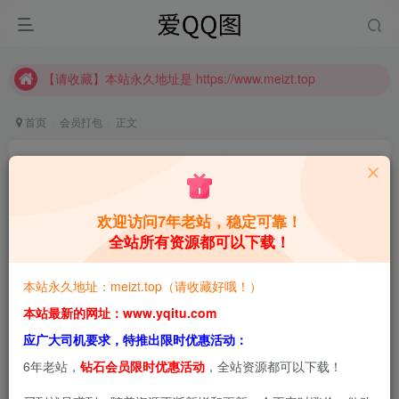
推广计划正式上线啦！可获得高额奖励哦
【请收藏】本站永久地址是 https://www.meizt.top
推广计划正式上线啦！可获得高额奖励哦
首页
会员打包
正文
Momoko葵葵，仙女一样的美丽 写真合集 [持续更
新]
欢迎访问7年老站，稳定可靠！
青萌酱
关注
私信
9个月前更新
全站所有资源都可以下载！
0
3.3W+
8.6W+
本站永久地址：meizt.top（请收藏好哦！）
本站预览图进行了压缩和水印，原图无压缩，无本站水
本站最新的网址：www.yqitu.com
印。
应广大司机要求，特推出限时优惠活动：
6年老站，
钻石会员限时优惠活动
，全站资源都可以下载！
2025-11-05，新增2套，共42套