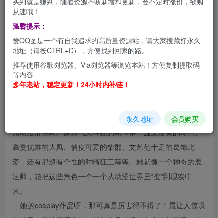
买到就是赚到，随着资源不断新增和更新，会不定时涨价，欲购
从速哦！
温馨提示：
哇塞！今天要给大家介绍一位超级可爱又超厉害的coser小
爱QQ图是一个有自我追求的高质量资源站，请大家搜藏好永久
姐姐，她就是Momoko葵葵哟！Momoko葵葵来自充满活力
地址（请按CTRL+D），方便找到回家的路。
的广州呢，就像广州这座城市一样，她浑身都散发着满满的
推荐使用谷歌浏览器、Via浏览器等浏览本站！方便复制提取码
魅力。她可是cos圈里响当当的知名人物，凭借着超出色的
等内容
多年老站，稳定更新！24小时内补链！
cosplay作品和那萌死人不偿命的可爱形象，收获了一大波粉
丝的喜爱，粉丝们都把她当成心中的小天使呢！
Momoko葵葵的cosplay小世界里，可是住着好多好多二次
永久地址
会员购买
元动漫角色哟。像帅气又神秘的斯卡蒂、温柔甜美的玲白、
高贵优雅的大凤、俏皮可爱的柴郡、文艺范十足的葛饰北
斋，还有那超有个性的时崎狂三等等。她就像一个神奇的魔
法师，能把这些角色一个一个从动漫世界里“变”到现实中
来。
她的cosplay作品呀，那可真是厉害得不得了！最让人惊叹