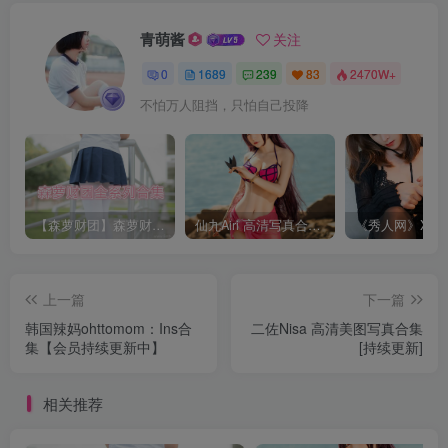
青萌酱
关注
0
1689
239
83
2470W+
不怕万人阻挡，只怕自己投降
【森萝财团】森萝财团系列福利原版无水印合集下载[与本站内容同步更新]
仙九Airi 高清写真合集[持续更新]
上一篇
下一篇
韩国辣妈ohttomom：Ins合
二佐Nisa 高清美图写真合集
集【会员持续更新中】
[持续更新]
相关推荐