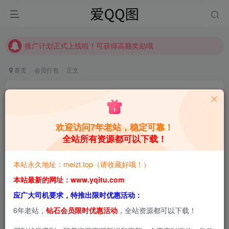
推广计划正式上线啦！可获得高额奖励哦
【请收藏】本站永久地址是 https://www.meizt.top
推广计划正式上线啦！可获得高额奖励哦
首页
会员打包
正文
九曲Jean：您的专属萌妹哦 高清图包合集[持续更
新]
欢迎访问7年老站，稳定可靠！
青萌酱
关注
私信
5天前更新
全站所有资源都可以下载！
0
1980
8.6W+
本站永久地址：meizt.top（请收藏好哦！）
本站预览图进行了压缩和水印，原图无压缩，无本站水
本站最新的网址：www.yqitu.com
印。
应广大司机要求，特推出限时优惠活动：
6年老站，
钻石会员限时优惠活动
，全站资源都可以下载！
2026-8-4，新增1套，共93套