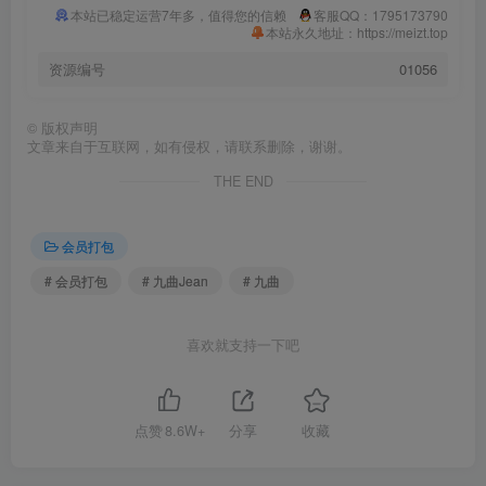
本站已稳定运营7年多，值得您的信赖
客服QQ：1795173790
本站永久地址：https://meizt.top
资源编号
01056
©
版权声明
文章来自于互联网，如有侵权，请联系删除，谢谢。
THE END
会员打包
# 会员打包
# 九曲Jean
# 九曲
喜欢就支持一下吧
点赞
8.6W+
分享
收藏