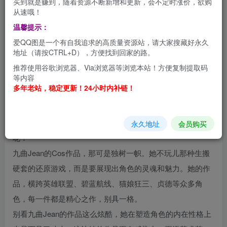
买到就是赚到，随着资源不断新增和更新，会不定时涨价，欲购
从速哦！
温馨提示：
嘿，各位看官，让我们一起穿越时空隧道，来到一个充满活
爱QQ图是一个有自我追求的高质量资源站，请大家搜藏好永久
力和奇幻色彩的世界吧！这里有一位出生于1999年的中国
地址（请按CTRL+D），方便找到回家的路。
Coser小姐姐，她有个超级酷的中文名——九曲，还有个英
推荐使用谷歌浏览器、Via浏览器等浏览本站！方便复制提取码
文名——Jean，这位小姐姐可是英雄联盟领域的小仙女哦！
等内容
多年老站，稳定更新！24小时内补链！
在Coser圈里，九曲Jean就像一股清新的风，吹得大家心花
怒放。她活泼的形象和一手绝妙的Cos技巧，让她在圈里独
领风骚。你猜怎么着？她在微博上的粉丝已经超过30万了
永久地址
会员购买
呢！
九曲Jean的Cos作品，那可是独树一帜。她不玩儿那种生搬
硬套的还原游戏，而是要展现出角色的灵魂和魅力。她的作
品，横跨英雄联盟、碧蓝航线、猫娘狂三、贞德等众多角
色，每一件都是精心之作，别具一格。
别看九曲Jean的作品这么炫酷，她在塑造角色的内在性格上