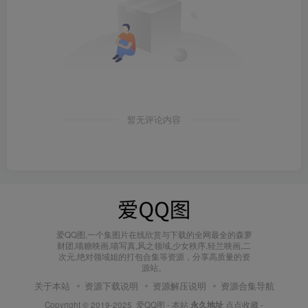
暂无评论内容
爱QQ图,一个集图片在线欣赏与下载的全网最全的森萝
财团,喵糖映画,喵写真,风之领域,少女秩序,轻兰映画,二
次元,绝对领域姐的打包合集等资源，分享高质量的资
源站。
关于本站
资源下载说明
资源解压说明
资源合集导航
Copyright © 2019-2025
爱QQ图
- 本站
永久地址
点点收藏 -