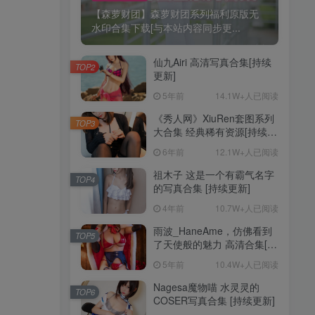
【森萝财团】森萝财团系列福利原版无
水印合集下载[与本站内容同步更...
仙九Airi 高清写真合集[持续
TOP2
更新]
5年前
14.1W+人已阅读
《秀人网》XiuRen套图系列
TOP3
大合集 经典稀有资源[持续更
新]
6年前
12.1W+人已阅读
祖木子 这是一个有霸气名字
TOP4
的写真合集 [持续更新]
4年前
10.7W+人已阅读
雨波_HaneAme，仿佛看到
TOP5
了天使般的魅力 高清合集[持
续更新]
5年前
10.4W+人已阅读
Nagesa魔物喵 水灵灵的
TOP6
COSER写真合集 [持续更新]