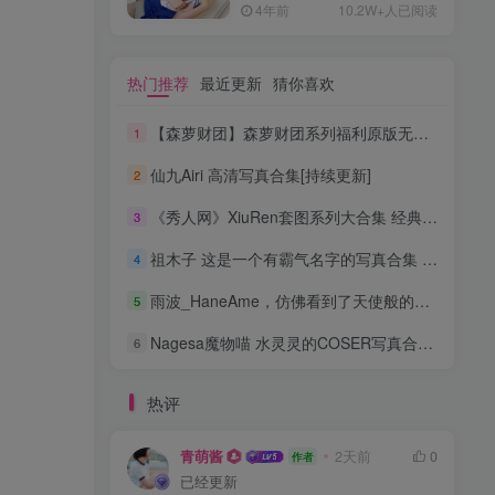
4年前
10.2W+人已阅读
热门推荐
最近更新
猜你喜欢
【森萝财团】森萝财团系列福利原版无水印合集下载[与本站内容同步更新]
1
仙九Airi 高清写真合集[持续更新]
2
《秀人网》XiuRen套图系列大合集 经典稀有资源[持续更新]
3
祖木子 这是一个有霸气名字的写真合集 [持续更新]
4
雨波_HaneAme，仿佛看到了天使般的魅力 高清合集[持续更新]
5
Nagesa魔物喵 水灵灵的COSER写真合集 [持续更新]
6
热评
青萌酱
2天前
0
作者
已经更新