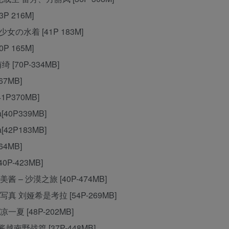
3P 216M]
2 少女の水着 [41P 183M]
0P 165M]
绮 [70P-334MB]
67MB]
41P370MB]
a[40P339MB]
a[42P183MB]
64MB]
40P-423MB]
夏美酱 – 沙漠之旅 [40P-474MB]
经典写真 刘娅希是考拉 [54P-269MB]
清凉一夏 [48P-202MB]
夏美酱越南野战篇 [37P-448MB]