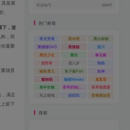
。其发展
资源编号
02007
折。
热门标签
领下，波
机构，而
黑龙贯通
黑米粥
黑白御猫
粉丝凝聚
黑猫猫OvO
黑猫猫
黑川
黑丝少女
黑丝
麻花酱
鹿野希
鹿八岁
鹅鹅
注重场景
鳗鱼霏儿
鱼子酱Fish
魚神
魔物喵
魅瞳Meroko
鬼畜瑶
高中生物
香草奶喵(筱田甜)
香草喵露露
集，满足
风之领域
韶陌陌
音频播放器
史上留下
搜索