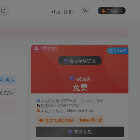
开通会员
登录
注册
付费资源
已售 1437
会员专属资源
钻石会员
私信
免费
8.6W+
本站已稳定运营7年多，值得您的信赖
客服QQ：1795173790
本站永久地址：https://meizt.top
您暂无购买权限，请先开通会员
开通会员