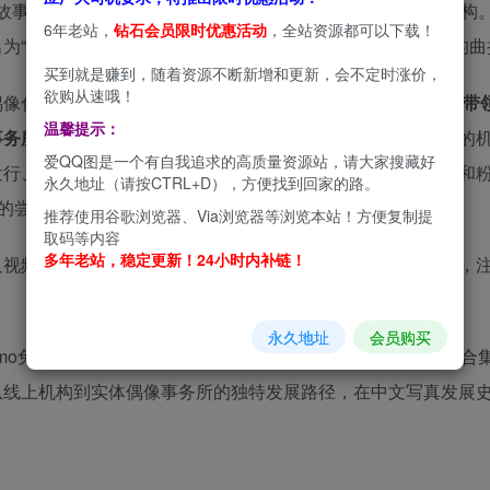
颇具故事性的名字。它最初是知名写真平台“秀人网”旗下的一个机构
6年老站，
钻石会员限时优惠活动
，全站资源都可以下载！
“Tukmo兔几盟”，后又改回原名，体现了其在市场探索中的曲
买到就是赚到，随着资源不断新增和更新，会不定时涨价，
欲购从速哦！
像化运营的转型。2016年，在创始人
柳侑绮（艺名七宝）的带
温馨提示：
事务所
。这一转型意味着它不再仅仅是一个线上发布写真图片的
爱QQ图是一个有自我追求的高质量资源站，请大家搜藏好
发行、节目制作及周边产业开发。其目标是打造具有个人品牌和
永久地址（请按CTRL+D），方便找到回家的路。
新的尝试。
推荐使用谷歌浏览器、Via浏览器等浏览本站！方便复制提
取码等内容
多年老站，稳定更新！24小时内补链！
及视频。其作品风格延续了秀人网体系下的精致与多元化特点，
永久地址
会员购买
Tukmo兔几盟”系列作品在内容上具有连续性，形成了庞大的作品合
从线上机构到实体偶像事务所的独特发展路径，在中文写真发展