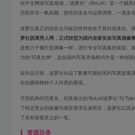
在中文网络写真领域，“波萝社”（BoLoli）是一个
历程并非一帆风顺，曾经历改名与运营调整，一度改名为
波萝社真正的转折点与标志性特色在于其向实体化、偶
萝社脱离秀人网，正式转型为国内首家实体写真偶像
是致力于像打造偶像一样，进行专业写真集的策划、
力的“写真女神”，这在国内写真市场模式中是一种创
在作品方面，波萝社出品了数量可观的系列写真套图
化拍摄和模特个人特质的展现。
尽管机构经历更名，但其推出的“BoLoli波萝社”与“
了特定受众的收藏与观赏需求总体而言，波萝社以其
了具有探索意义的一笔。
资源目录