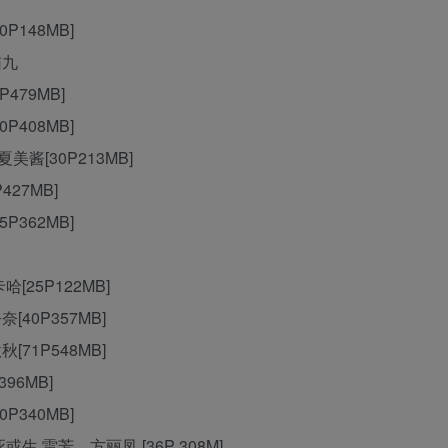
30P148MB]
猫九
0P479MB]
70P408MB]
&夏美酱[30P213MB]
P427MB]
45P362MB]
卡哈[25P122MB]
奈奈[40P357MB]
秋秋[71P548MB]
396MB]
40P340MB]
绮 死或生 雷芳、方丽凤 [36P 308M]