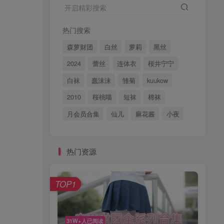
开启精彩搜索
热门搜索
森萝财团
白丝
萝莉
黑丝
2024
蕾丝
连体衣
桜井宁宁
白袜
蠢沫沫
雏菊
kuukow
2010
桜桃喵
短袜
棉袜
月会员合集
仙儿
麻花酱
小夜
热门资源
TOP1
31W+人已阅读