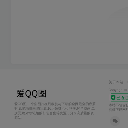
关于本站
Copyright 
爱QQ图,一个集图片在线欣赏与下载的全网最全的森萝
本站不包含
财团,喵糖映画,喵写真,风之领域,少女秩序,轻兰映画,二
提供正规网红
次元,绝对领域姐的打包合集等资源，分享高质量的资
源站。