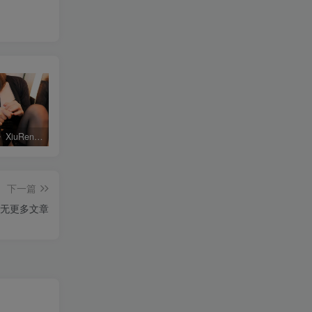
《秀人网》XiuRen套图系列大合集 经典稀有资源[持续更新]
祖木子 这是一个有霸气名字的写真合集 [持续更新]
雨波_HaneAme，仿佛看到了天使般的魅力 高清合集[持续更新]
下一篇
无更多文章