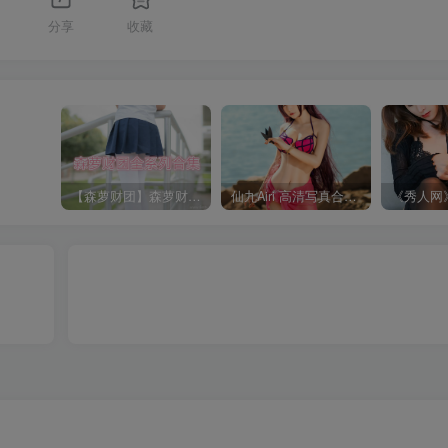
分享
收藏
【森萝财团】森萝财团系列福利原版无水印合集下载[与本站内容同步更新]
仙九Airi 高清写真合集[持续更新]