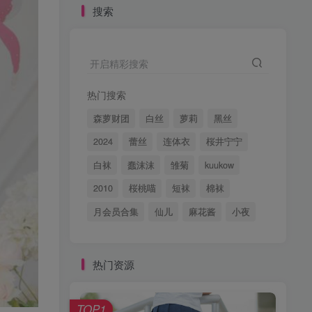
搜索
开启精彩搜索
热门搜索
森萝财团
白丝
萝莉
黑丝
2024
蕾丝
连体衣
桜井宁宁
白袜
蠢沫沫
雏菊
kuukow
2010
桜桃喵
短袜
棉袜
月会员合集
仙儿
麻花酱
小夜
热门资源
TOP1