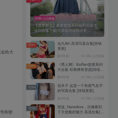
31W+人已阅读
【森萝财团】森萝财团系列福利原版无
水印合集下载[与本站内容同步更...
仙九Airi 高清写真合集[持续
TOP2
更新]
就会给大
5年前
14.1W+人已阅读
《秀人网》XiuRen套图系列
TOP3
大合集 经典稀有资源[持续更
新]
6年前
12.1W+人已阅读
祖木子 这是一个有霸气名字
TOP4
的写真合集 [持续更新]
4年前
10.7W+人已阅读
雨波_HaneAme，仿佛看到
TOP5
账号和密
了天使般的魅力 高清合集[持
续更新]