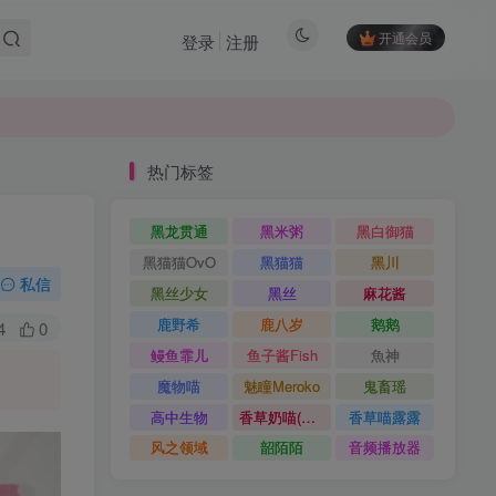
开通会员
登录
注册
热门标签
黑龙贯通
黑米粥
黑白御猫
黑猫猫OvO
黑猫猫
黑川
私信
黑丝少女
黑丝
麻花酱
鹿野希
鹿八岁
鹅鹅
4
0
鳗鱼霏儿
鱼子酱Fish
魚神
魔物喵
魅瞳Meroko
鬼畜瑶
高中生物
香草奶喵(筱田甜)
香草喵露露
风之领域
韶陌陌
音频播放器