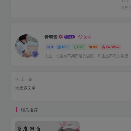
点赞
0
青萌酱
关注
0
1689
239
83
2470W+
人生，总会有不期而遇的温暖，和生生不息的希望
上一篇
无更多文章
相关推荐