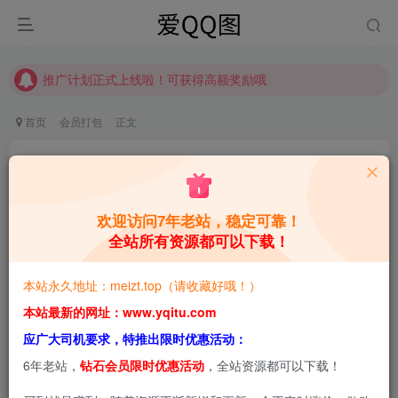
推广计划正式上线啦！可获得高额奖励哦
【请收藏】本站永久地址是 https://www.meizt.top
推广计划正式上线啦！可获得高额奖励哦
首页
会员打包
正文
黑川 私房摄影写真图集【永久专享，持续更新】
青萌酱
关注
私信
1年前更新
欢迎访问7年老站，稳定可靠！
全站所有资源都可以下载！
1
3.6W+
8.6W+
本站预览图进行了压缩和水印，原图无压缩，无本站水
本站永久地址：meizt.top（请收藏好哦！）
印。
本站最新的网址：www.yqitu.com
应广大司机要求，特推出限时优惠活动：
6年老站，
钻石会员限时优惠活动
，全站资源都可以下载！
2025-5-8，新增6套，共59套