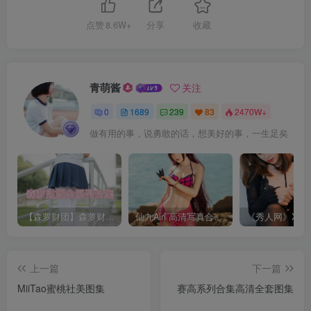
点赞
8.6W+
分享
收藏
青萌酱
关注
0
1689
239
83
2470W+
做有用的事，说勇敢的话，想美好的事，一生足矣
【森萝财团】森萝财团系列福利原版无水印合集下载[与本站内容同步更新]
仙九Airi 高清写真合集[持续更新]
上一篇
下一篇
MiiTao蜜桃社美图集
赛高系列合集高清全套图集