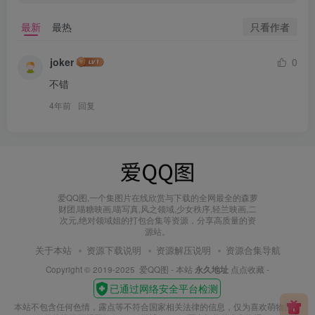
只看作者
最新
最热
joker
0
不错
4年前
回复
爱QQ图,一个集图片在线欣赏与下载的全网最全的森萝
财团,喵糖映画,喵写真,风之领域,少女秩序,轻兰映画,二
次元,绝对领域姐的打包合集等资源，分享高质量的资
源站。
关于本站
资源下载说明
资源解压说明
资源合集导航
Copyright © 2019-2025
爱QQ图
- 本站
永久地址
点点收藏 -
本站不包含任何色情，露点等不符合国家相关法律的信息，仅为喜欢萌物的小