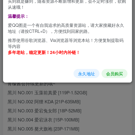
买到就是赚到，随着资源不断新增和更新，会不定时涨价，欲购
从速哦！
黑川 私房摄影写真图集,黑川这个名字是不是听上去有点怪怪
温馨提示：
的，青檬酱在没看到素材前，哇，脑子中的第一反应就是黑
爱QQ图是一个有自我追求的高质量资源站，请大家搜藏好永久
川，嘿嘿嘿。。。。老司机们肯定懂的，后来看到之后，
地址（请按CTRL+D），方便找到回家的路。
哇，多么阔爱的小姐姐呀，漂亮，青春，清纯，多元
推荐使用谷歌浏览器、Via浏览器等浏览本站！方便复制提取码
等内容
化。。。。
多年老站，稳定更新！24小时内补链！
老司机们，还不赶紧上车吗？
#
目录
永久地址
会员购买
青檬酱会持续更新的哦~
黑川 NO.001 玉藻前真爱 [119P-1.52GB]
黑川 NO.002 阿狸 KDA [21P-635MB]
黑川 NO.003 爱宕兔女郎 [18P-52MB]
黑川 NO.004 爱宕泳衣 [15P-100MB]
黑川 NO.005 獒犬旗袍 [23P-171MB]