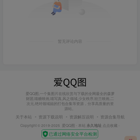
暂无评论内容
爱QQ图,一个集图片在线欣赏与下载的全网最全的森萝
财团,喵糖映画,喵写真,风之领域,少女秩序,轻兰映画,二
次元,绝对领域姐的打包合集等资源，分享高质量的资
源站。
关于本站
资源下载说明
资源解压说明
资源合集导航
Copyright © 2019-2025
爱QQ图
- 本站
永久地址
点点收藏 -