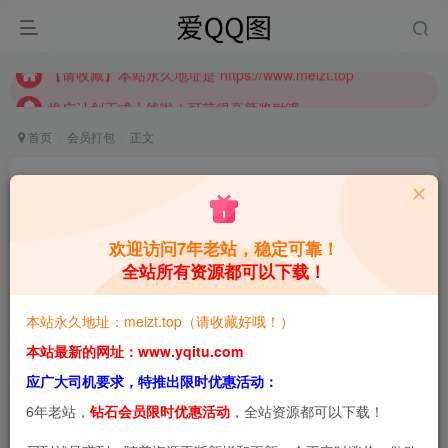
推广计划正式上线啦！可获得高额奖励哦
【请收藏】本站永久地址是 https://www.meizt.top
推广计划正式上线啦！可获得高额奖励哦
首页
会员打包
正文
瓜希酱高清图集【永久会员专享，持续更新】
青萌酱
关注
私信
2个月前更新
欢迎访问7年老站，稳定可靠！
全站所有资源都可以下载！
0
3.5W+
5.4W+
本站预览图进行了压缩和水印，原图无压缩，无本站水
本站永久地址：meizt.top（请收藏好哦！）
印。
本站最新的网址：www.yqitu.com
应广大司机要求，特推出限时优惠活动：
6年老站，
钻石会员限时优惠活动
，全站资源都可以下载！
2026-5-11，新增1套，共106套