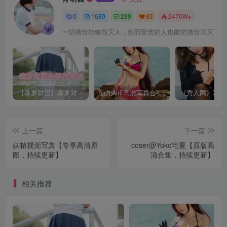
0
1689
239
83
2470W+
一切痛苦能够毁灭人，然而受苦的人也能把痛苦消灭
【森萝财团】森萝财团系列福利原版无水印合集下载[与本站内容同步更新]
仙九Airi 高清写真合集[持续更新]
上一篇
下一篇
妖精视觉写真【专享高清原
coser@Yoko宅夏【原版高
图，持续更新】
清合集，持续更新】
相关推荐