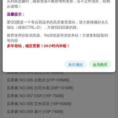
买到就是赚到，随着资源不断新增和更新，会不定时涨价，欲购
从速哦！
瓜希酱高清图集，很不错的一位女子，青檬酱觉得相当的
温馨提示：
美，是个看了心动的，司机们，喜欢的话，抓紧拿走，慢慢
爱QQ图是一个有自我追求的高质量资源站，请大家搜藏好永久
品，细细的品哦。
地址（请按CTRL+D），方便找到回家的路。
推荐使用谷歌浏览器、Via浏览器等浏览本站！方便复制提取码
资源目录
等内容
多年老站，稳定更新！24小时内补链！
瓜希酱 NO.001 布莱默顿 [20P-118MB]
瓜希酱 NO.002 黛朵 [26P-108MB]
瓜希酱 NO.003 欧根亲王 [20P-94MB]
永久地址
会员购买
瓜希酱 NO.004 瓶儿 [12P-62MB]
瓜希酱 NO.005 企鹅贞 [21P-109MB]
瓜希酱 NO.006 总司水着 [24P-101MB]
瓜希酱 NO.007 DSR [16P-75MB]
瓜希酱 NO.008 艾米莉亚 [16P-60MB]
瓜希酱 NO.009 暴行 [15P-74MB]