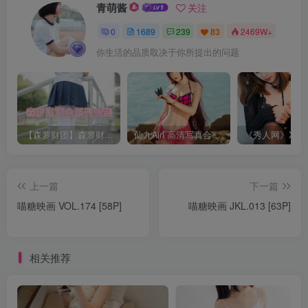
青萌酱
关注
0
1689
239
83
2469W+
你生活的品质取决于你所提出的问题
【森萝财团】森萝财团系列福利原版无水印合集下载[与本站内容同步更新]
仙九Airi 高清写真合集[持续更新]
上一篇
下一篇
喵糖映画 VOL.174 [58P]
喵糖映画 JKL.013 [63P]
相关推荐