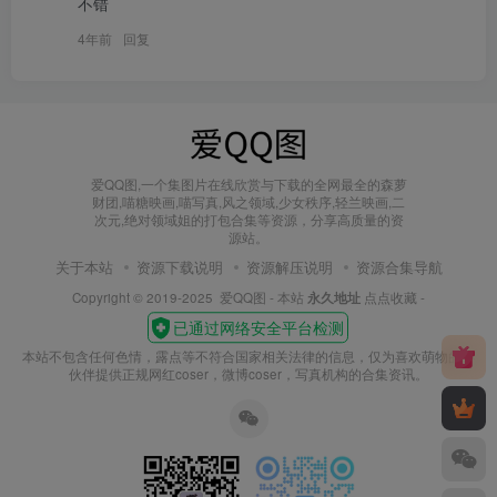
不错
4年前
回复
爱QQ图,一个集图片在线欣赏与下载的全网最全的森萝
财团,喵糖映画,喵写真,风之领域,少女秩序,轻兰映画,二
次元,绝对领域姐的打包合集等资源，分享高质量的资
源站。
关于本站
资源下载说明
资源解压说明
资源合集导航
Copyright © 2019-2025
爱QQ图
- 本站
永久地址
点点收藏 -
本站不包含任何色情，露点等不符合国家相关法律的信息，仅为喜欢萌物的小
伙伴提供正规网红coser，微博coser，写真机构的合集资讯。