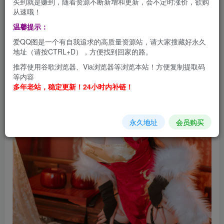
买到就是赚到，随着资源不断新增和更新，会不定时涨价，欲购
从速哦！
温馨提示：
爱QQ图是一个有自我追求的高质量资源站，请大家搜藏好永久
地址（请按CTRL+D），方便找到回家的路。
推荐使用谷歌浏览器、Via浏览器等浏览本站！方便复制提取码
等内容
多年老站，稳定更新！24小时内补链！
永久地址
会员购买