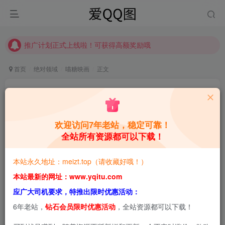
推广计划正式上线啦！可获得高额奖励哦
【请收藏】本站永久地址是 https://www.meizt.top
推广计划正式上线啦！可获得高额奖励哦
首页
绝对领域
喵糖映画
正文
喵糖映画 HML.018 [41P]
青萌酱
关注
私信
4年前发布
欢迎访问7年老站，稳定可靠！
全站所有资源都可以下载！
1
2402
0
本站预览图进行了压缩和水印，原图无压缩，无本站水
本站永久地址：meizt.top（请收藏好哦！）
印。
本站最新的网址：www.yqitu.com
应广大司机要求，特推出限时优惠活动：
喵糖映画 HML.018 [41P]
6年老站，
钻石会员限时优惠活动
，全站资源都可以下载！