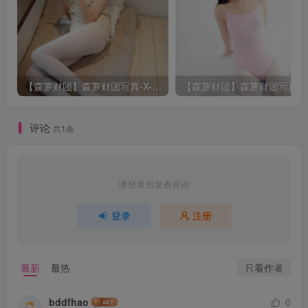
【森萝财团】森萝财团写真-X-057-[83P1V]
评论
共1条
请登录后发表评论
登录
注册
只看作者
最新
最热
bddfhao
0