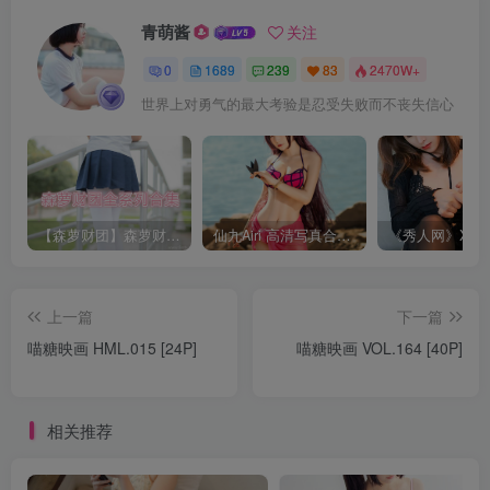
青萌酱
关注
0
1689
239
83
2470W+
世界上对勇气的最大考验是忍受失败而不丧失信心
【森萝财团】森萝财团系列福利原版无水印合集下载[与本站内容同步更新]
仙九Airi 高清写真合集[持续更新]
上一篇
下一篇
喵糖映画 HML.015 [24P]
喵糖映画 VOL.164 [40P]
相关推荐