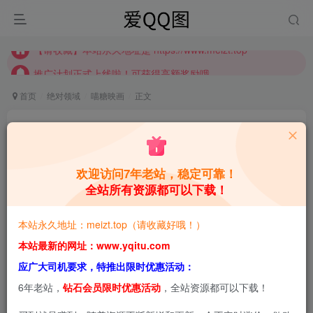
推广计划正式上线啦！可获得高额奖励哦
【请收藏】本站永久地址是 https://www.meizt.top
推广计划正式上线啦！可获得高额奖励哦
首页
绝对领域
喵糖映画
正文
喵糖映画 VOL.163 [40P]
青萌酱
关注
私信
4年前更新
欢迎访问7年老站，稳定可靠！
全站所有资源都可以下载！
1
1668
0
本站预览图进行了压缩和水印，原图无压缩，无本站水
本站永久地址：meizt.top（请收藏好哦！）
印。
本站最新的网址：www.yqitu.com
应广大司机要求，特推出限时优惠活动：
喵糖映画 VOL.163 [40P]
6年老站，
钻石会员限时优惠活动
，全站资源都可以下载！