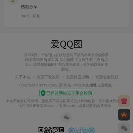
感谢分享
5年前
回复
爱QQ图,一个集图片在线欣赏与下载的全网最全的森萝
财团,喵糖映画,喵写真,风之领域,少女秩序,轻兰映画,二
次元,绝对领域姐的打包合集等资源，分享高质量的资
源站。
关于本站
资源下载说明
资源解压说明
资源合集导航
Copyright © 2019-2025
爱QQ图
- 本站
永久地址
点点收藏 -
本站不包含任何色情，露点等不符合国家相关法律的信息，仅为喜欢萌物的小
伙伴提供正规网红coser，微博coser，写真机构的合集资讯。