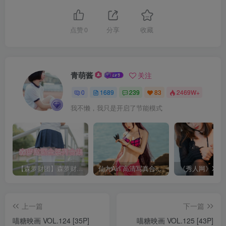
点赞
0
分享
收藏
青萌酱
关注
0
1689
239
83
2469W+
我不懒，我只是开启了节能模式
【森萝财团】森萝财团系列福利原版无水印合集下载[与本站内容同步更新]
仙九Airi 高清写真合集[持续更新]
上一篇
下一篇
喵糖映画 VOL.124 [35P]
喵糖映画 VOL.125 [43P]