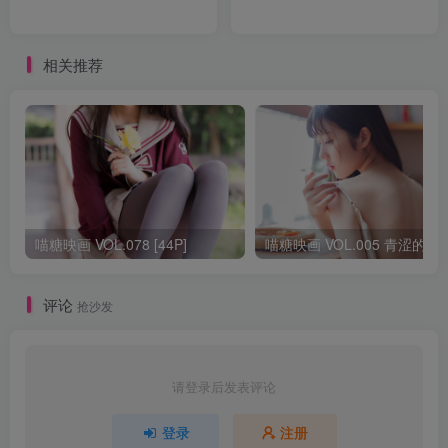
相关推荐
喵糖映画 VOL.078 [44P]
喵糖映画 VOL.005 
评论
抢沙发
请登录后发表评论
登录
注册