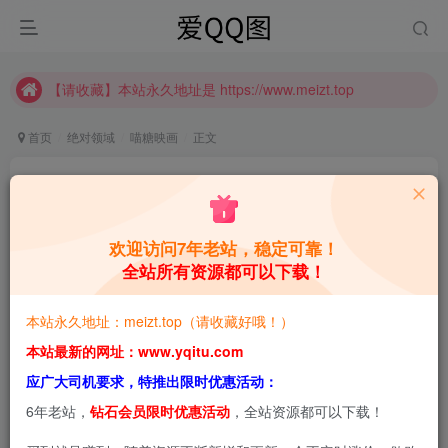
推广计划正式上线啦！可获得高额奖励哦
【请收藏】本站永久地址是 https://www.meizt.top
推广计划正式上线啦！可获得高额奖励哦
首页
绝对领域
喵糖映画
正文
喵糖映画 TML.004 [61P]
青萌酱
关注
私信
4年前更新
欢迎访问7年老站，稳定可靠！
全站所有资源都可以下载！
0
768
0
本站预览图进行了压缩和水印，原图无压缩，无本站水
本站永久地址：meizt.top（请收藏好哦！）
印。
本站最新的网址：www.yqitu.com
应广大司机要求，特推出限时优惠活动：
喵糖映画 TML.004 [61P]
6年老站，
钻石会员限时优惠活动
，全站资源都可以下载！