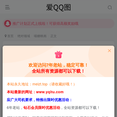
推广计划正式上线啦！可获得高额奖励哦
【请收藏】本站永久地址是 https://www.meizt.top
推广计划正式上线啦！可获得高额奖励哦
首页
绝对领域
喵糖映画
正文
喵糖映画 VOL.101 [40P]
青萌酱
关注
私信
4年前更新
欢迎访问7年老站，稳定可靠！
全站所有资源都可以下载！
0
922
0
本站预览图进行了压缩和水印，原图无压缩，无本站水
本站永久地址：meizt.top（请收藏好哦！）
印。
本站最新的网址：www.yqitu.com
应广大司机要求，特推出限时优惠活动：
喵糖映画 VOL.101 [40P]
6年老站，
钻石会员限时优惠活动
，全站资源都可以下载！