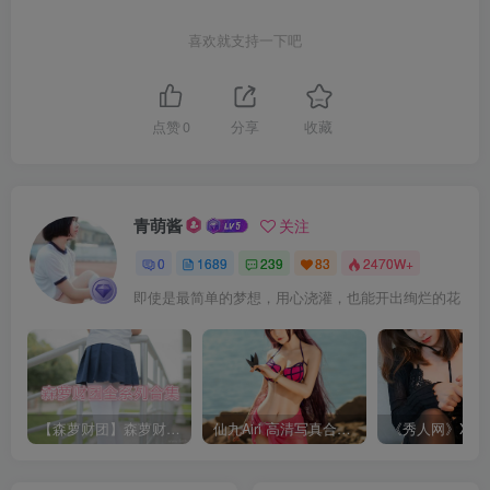
喜欢就支持一下吧
点赞
0
分享
收藏
青萌酱
关注
0
1689
239
83
2470W+
即使是最简单的梦想，用心浇灌，也能开出绚烂的花
【森萝财团】森萝财团系列福利原版无水印合集下载[与本站内容同步更新]
仙九Airi 高清写真合集[持续更新]