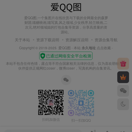
爱QQ图,一个集图片在线欣赏与下载的全网最全的森萝
财团,喵糖映画,喵写真,风之领域,少女秩序,轻兰映画,二
次元,绝对领域姐的打包合集等资源，分享高质量的资
源站。
关于本站
资源下载说明
资源解压说明
资源合集导航
Copyright © 2019-2025
爱QQ图
- 本站
永久地址
点点收藏 -
本站不包含任何色情，露点等不符合国家相关法律的信息，仅为喜欢萌物的小
伙伴提供正规网红coser，微博coser，写真机构的合集资讯。
扫码加微信
扫一扫加QQ
0