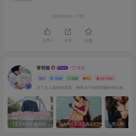
喜欢就支持一下吧
点赞
0
分享
收藏
青萌酱
关注
0
1689
239
83
2470W+
为了走上成材的道路，钢铁决不惋惜璀璨的钢花被遗弃
【森萝财团】森萝财团系列福利原版无水印合集下载[与本站内容同步更新]
仙九Airi 高清写真合集[持续更新]