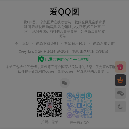
爱QQ图,一个集图片在线欣赏与下载的全网最全的森萝
财团,喵糖映画,喵写真,风之领域,少女秩序,轻兰映画,二
次元,绝对领域姐的打包合集等资源，分享高质量的资
源站。
关于本站
资源下载说明
资源解压说明
资源合集导航
Copyright © 2019-2025
爱QQ图
- 本站
永久地址
点点收藏 -
本站不包含任何色情，露点等不符合国家相关法律的信息，仅为喜欢萌物的小
伙伴提供正规网红coser，微博coser，写真机构的合集资讯。
扫码加微信
扫一扫加QQ