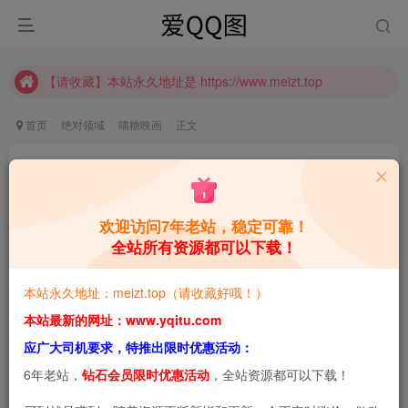
推广计划正式上线啦！可获得高额奖励哦
【请收藏】本站永久地址是 https://www.meizt.top
推广计划正式上线啦！可获得高额奖励哦
首页
绝对领域
喵糖映画
正文
喵糖映画 VOL.077 [44P]
青萌酱
关注
私信
4年前更新
欢迎访问7年老站，稳定可靠！
全站所有资源都可以下载！
0
912
0
本站预览图进行了压缩和水印，原图无压缩，无本站水
本站永久地址：meizt.top（请收藏好哦！）
印。
本站最新的网址：www.yqitu.com
应广大司机要求，特推出限时优惠活动：
喵糖映画 VOL.077 [44P]
6年老站，
钻石会员限时优惠活动
，全站资源都可以下载！