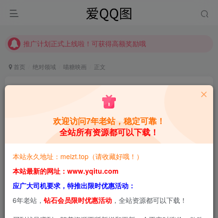
推广计划正式上线啦！可获得高额奖励哦
【请收藏】本站永久地址是 https://www.meizt.top
推广计划正式上线啦！可获得高额奖励哦
首页
绝对领域
喵糖映画
正文
喵糖映画 VOL.067 [46P]
青萌酱
关注
私信
4年前更新
欢迎访问7年老站，稳定可靠！
全站所有资源都可以下载！
0
1079
0
本站预览图进行了压缩和水印，原图无压缩，无本站水
本站永久地址：meizt.top（请收藏好哦！）
印。
本站最新的网址：www.yqitu.com
应广大司机要求，特推出限时优惠活动：
喵糖映画 VOL.067 [46P]
6年老站，
钻石会员限时优惠活动
，全站资源都可以下载！