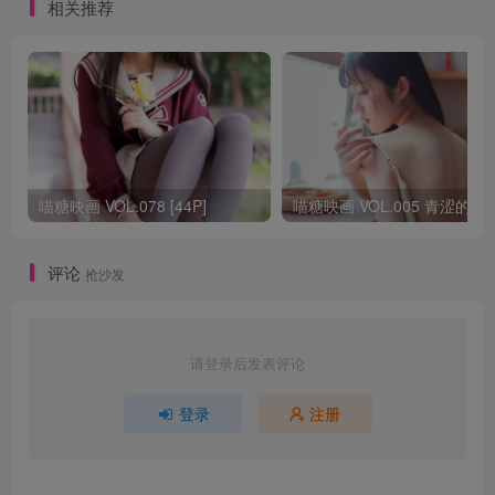
相关推荐
喵糖映画 VOL.078 [44P]
喵糖映画 VOL.005 
评论
抢沙发
请登录后发表评论
登录
注册