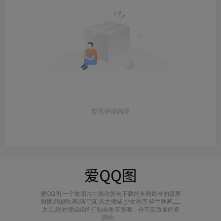
暂无评论内容
爱QQ图,一个集图片在线欣赏与下载的全网最全的森萝
财团,喵糖映画,喵写真,风之领域,少女秩序,轻兰映画,二
次元,绝对领域姐的打包合集等资源，分享高质量的资
源站。