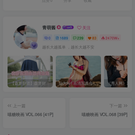
点赞
0
分享
收藏
青萌酱
关注
0
1689
239
83
2470W+
越长大越孤单 ，越长大越不安
【森萝财团】森萝财团系列福利原版无水印合集下载[与本站内容同步更新]
仙九Airi 高清写真合集[持续更新]
上一篇
下一篇
喵糖映画 VOL.066 [41P]
喵糖映画 VOL.068 [39P]