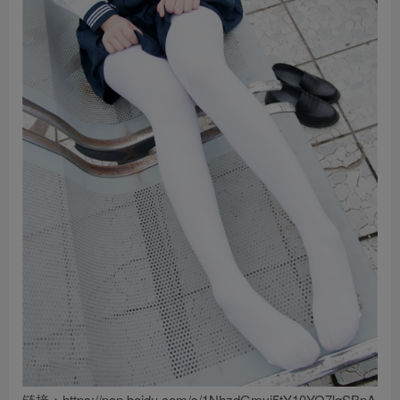
链接：https://pan.baidu.com/s/1NhzdGmyj5tY10YO7lqSBpA