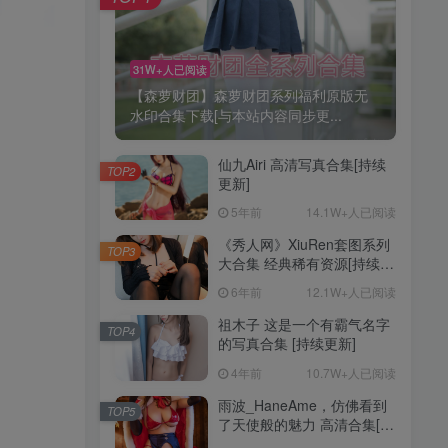
31W+人已阅读
【森萝财团】森萝财团系列福利原版无
水印合集下载[与本站内容同步更...
仙九Airi 高清写真合集[持续
TOP2
更新]
5年前
14.1W+人已阅读
《秀人网》XiuRen套图系列
TOP3
大合集 经典稀有资源[持续更
新]
6年前
12.1W+人已阅读
祖木子 这是一个有霸气名字
TOP4
的写真合集 [持续更新]
4年前
10.7W+人已阅读
雨波_HaneAme，仿佛看到
TOP5
了天使般的魅力 高清合集[持
续更新]