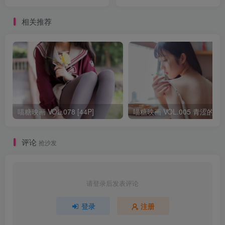
相关推荐
喵糖映画 VOL.078 [44P]
喵糖映画 VOL.005 
评论
抢沙发
请登录后发表评论
登录
注册