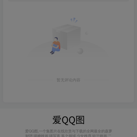
暂无评论内容
爱QQ图,一个集图片在线欣赏与下载的全网最全的森萝
财团,喵糖映画,喵写真,风之领域,少女秩序,轻兰映画,二