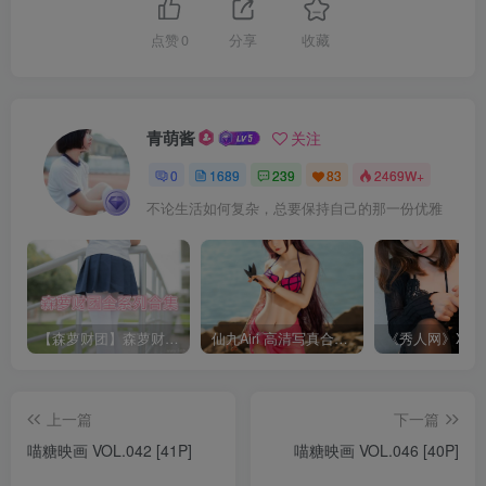
点赞
0
分享
收藏
青萌酱
关注
0
1689
239
83
2469W+
不论生活如何复杂，总要保持自己的那一份优雅
【森萝财团】森萝财团系列福利原版无水印合集下载[与本站内容同步更新]
仙九Airi 高清写真合集[持续更新]
上一篇
下一篇
喵糖映画 VOL.042 [41P]
喵糖映画 VOL.046 [40P]