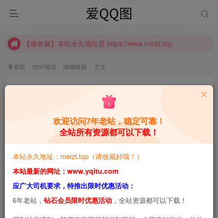
推广计划正式上线啦！可获得高额奖励哦
【请收藏】本站永久地址是 https://www.meizt.top
推广计划正式上线啦！可获得高额奖励哦
首页
绝对领域
喵糖映画
正文
喵糖映画 VOL.043 [41P]
青萌酱
关注
私信
4年前更新
欢迎访问7年老站，稳定可靠！
全站所有资源都可以下载！
0
793
0
本站预览图进行了压缩和水印，原图无压缩，无本站水
本站永久地址：meizt.top（请收藏好哦！）
印。
本站最新的网址：www.yqitu.com
应广大司机要求，特推出限时优惠活动：
喵糖映画 VOL.043 [41P]
6年老站，
钻石会员限时优惠活动
，全站资源都可以下载！