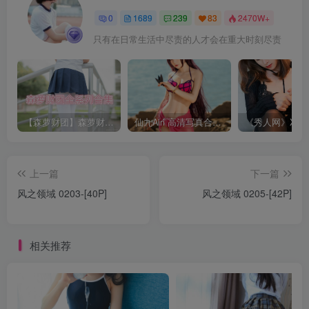
0
1689
239
83
2470W+
只有在日常生活中尽责的人才会在重大时刻尽责
【森萝财团】森萝财团系列福利原版无水印合集下载[与本站内容同步更新]
仙九Airi 高清写真合集[持续更新]
上一篇
下一篇
风之领域 0203-[40P]
风之领域 0205-[42P]
相关推荐