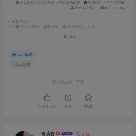
本站已稳定运营7年多，值得您的信赖
客服QQ：1795173790
本站永久地址：https://meizt.top
©
版权声明
文章来自于互联网，如有侵权，请联系删除，谢谢。
THE END
风之领域
# 风之领域
喜欢就支持一下吧
点赞
3.8W+
分享
收藏
青萌酱
关注