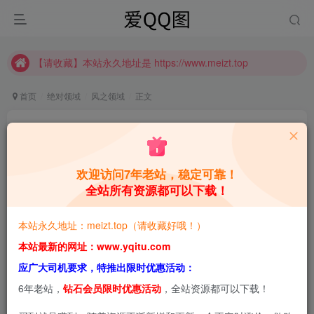
推广计划正式上线啦！可获得高额奖励哦
【请收藏】本站永久地址是 https://www.meizt.top
推广计划正式上线啦！可获得高额奖励哦
首页
绝对领域
风之领域
正文
风之领域 0204-[40P]
青萌酱
关注
私信
9个月前更新
欢迎访问7年老站，稳定可靠！
全站所有资源都可以下载！
0
1382
3.8W+
本站预览图进行了压缩和水印，原图无压缩，无本站水
本站永久地址：meizt.top（请收藏好哦！）
印。
本站最新的网址：www.yqitu.com
应广大司机要求，特推出限时优惠活动：
6年老站，
钻石会员限时优惠活动
，全站资源都可以下载！