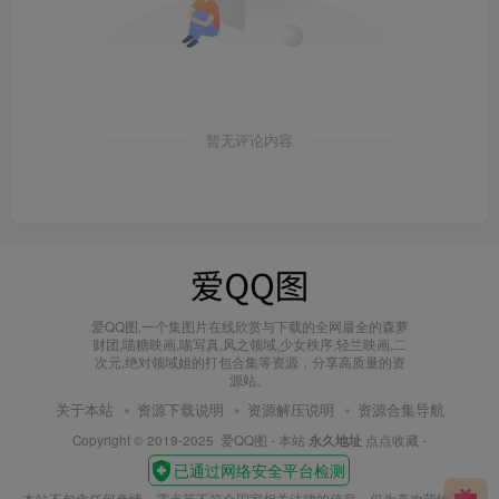
暂无评论内容
爱QQ图,一个集图片在线欣赏与下载的全网最全的森萝
财团,喵糖映画,喵写真,风之领域,少女秩序,轻兰映画,二
次元,绝对领域姐的打包合集等资源，分享高质量的资
源站。
关于本站
资源下载说明
资源解压说明
资源合集导航
Copyright © 2019-2025
爱QQ图
- 本站
永久地址
点点收藏 -